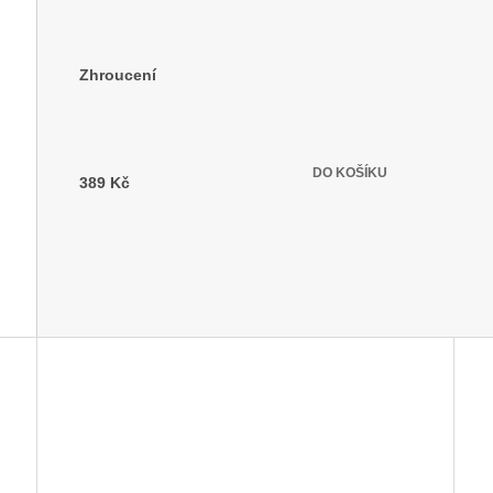
Zhroucení
Skladem
(>5 ks)
DO KOŠÍKU
389 Kč