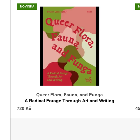
SNESITELNĚJŠ
200 Kč
NOVINKA
300 Kč
Původně:
350 K
Queer Flora, Fauna, and Funga
A Radical Forage Through Art and Writing
720 Kč
45