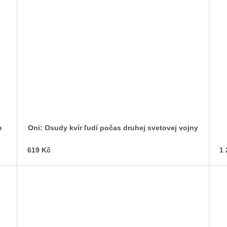
o
Oni: Osudy kvír ľudí počas druhej svetovej vojny
619 Kč
1 