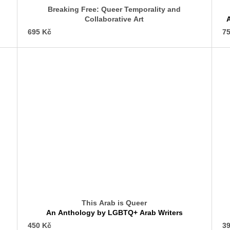
Breaking Free: Queer Temporality and
Collaborative Art
A guide to The Radical Power of Self-Exclusion.
695 Kč
75
This Arab is Queer
An Anthology by LGBTQ+ Arab Writers
450 Kč
39