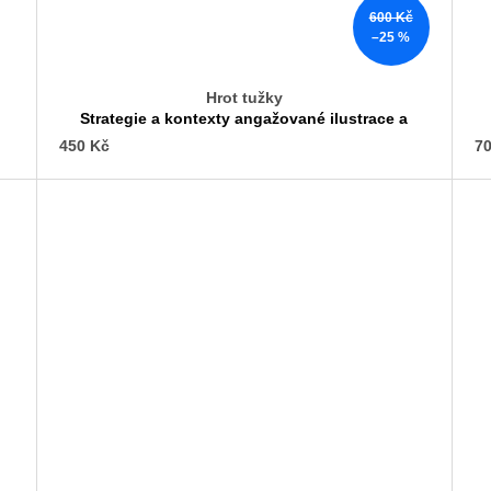
600 Kč
–25 %
Hrot tužky
Strategie a kontexty angažované ilustrace a
komiksu
450 Kč
70