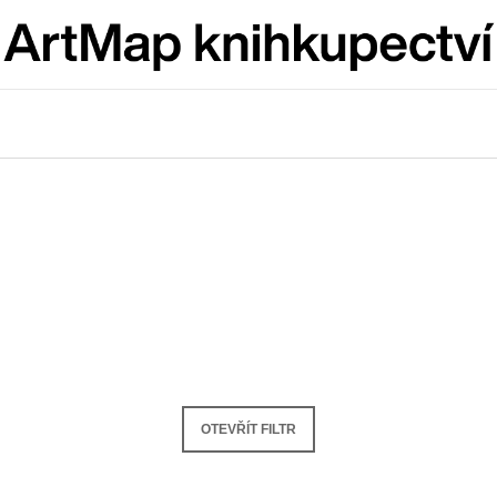
Co potřebujete najít?
HLEDAT
Doporučujeme
OTEVŘÍT FILTR
ARTMAT KRABIČKA
VÝVAR
ARTMAT KRABIČKA
NEJEN ROMSK