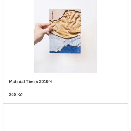
u
j
e
m
e
JMÉNO
380
Kč
Material Times 2019/4
200 Kč