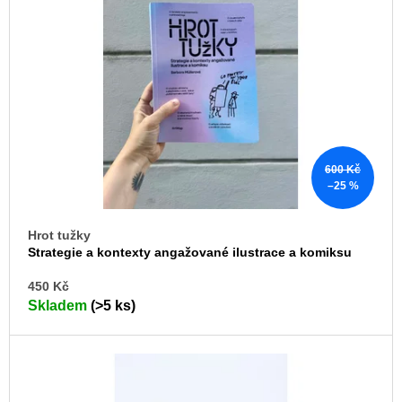
a
j
í
t
?
600 Kč
–25 %
HLEDAT
Hrot tužky
Strategie a kontexty angažované ilustrace a komiksu
DO
450 Kč
D
KO
Skladem
(>5 ks)
o
p
o
r
u
č