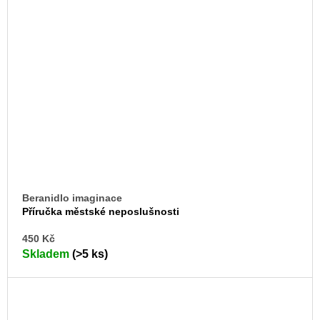
Beranidlo imaginace
Příručka městské neposlušnosti
DO
450 Kč
KO
Skladem
(>5 ks)