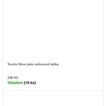
Teorie fikce jako odnosné tašky
DO
100 Kč
KO
Skladem
(>5 ks)