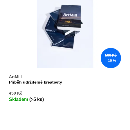
u
j
e
m
e
ARTMAT
KRABIČKA
ARTMAT
KRABIČKA
500 Kč
200
–10 %
Kč
ArtMill
Příběh udržitelné kreativity
DO
450 Kč
KO
Skladem
(>5 ks)