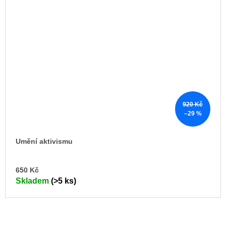
920 Kč
–29 %
Umění aktivismu
DO
650 Kč
KO
Skladem
(>5 ks)