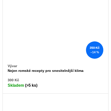
350 Kč
–14 %
Vývar
Nejen romské recepty pro snesitelnější klima
DO
300 Kč
KO
Skladem
(>5 ks)