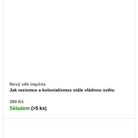
Nový věk impéria
Jak rasismus a kolonialismus stále vládnou světu
DO
390 Kč
KO
Skladem
(>5 ks)