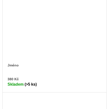
Jméno
DO
380 Kč
KO
Skladem
(>5 ks)