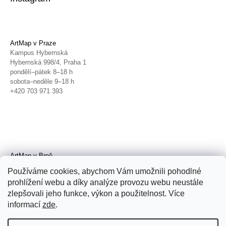
ArtMap v Praze
Kampus Hybernská
Hybernská 998/4, Praha 1
pondělí–pátek 8–18 h
sobota–neděle 9–18 h
+420 703 971 393
ArtMap v Brně
Galerie TIC
Používáme cookies, abychom Vám umožnili pohodlné
Radnická 4, Brno
prohlížení webu a díky analýze provozu webu neustále
úterý–pátek 11–19 h
zlepšovali jeho funkce, výkon a použitelnost. Více
sobota 14–19 h
+420 702 152 298
informací
zde
.