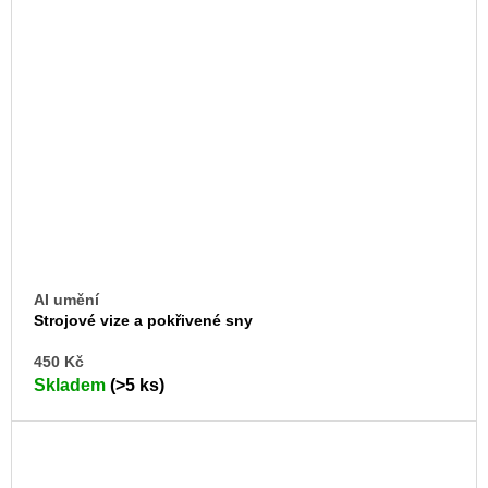
AI umění
Strojové vize a pokřivené sny
DO
450 Kč
KO
Skladem
(>5 ks)