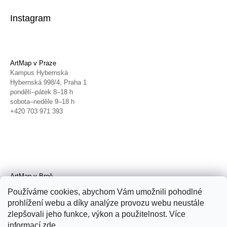
Instagram
ArtMap v Praze
Kampus Hybernská
Hybernská 998/4, Praha 1
pondělí–pátek 8–18 h
sobota–neděle 9–18 h
+420 703 971 393
ArtMap v Brně
Galerie TIC
Používáme cookies, abychom Vám umožnili pohodlné
Radnická 4, Brno
prohlížení webu a díky analýze provozu webu neustále
úterý–pátek 11–19 h
zlepšovali jeho funkce, výkon a použitelnost. Více
sobota 14–19 h
+420 702 152 298
informací
zde
.