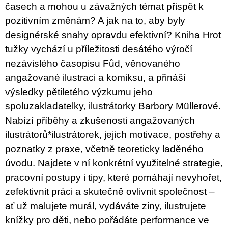
časech a mohou u závažných témat přispět k
pozitivním změnám? A jak na to, aby byly
designérské snahy opravdu efektivní? Kniha Hrot
tužky vychází u příležitosti desátého výročí
nezávislého časopisu Fůd, věnovaného
angažované ilustraci a komiksu, a přináší
výsledky pětiletého výzkumu jeho
spoluzakladatelky, ilustrátorky Barbory Müllerové.
Nabízí příběhy a zkušenosti angažovaných
ilustrátorů*ilustrátorek, jejich motivace, postřehy a
poznatky z praxe, včetně teoreticky laděného
úvodu. Najdete v ní konkrétní využitelné strategie,
pracovní postupy i tipy, které pomáhají nevyhořet,
zefektivnit práci a skutečně ovlivnit společnost –
ať už malujete murál, vydáváte ziny, ilustrujete
knížky pro děti, nebo pořádáte performance ve