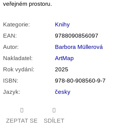
veřejném prostoru.
Kategorie
:
Knihy
EAN
:
9788090856097
Autor
:
Barbora Müllerová
Nakladatel
:
ArtMap
Rok vydání
:
2025
ISBN
:
978-80-908560-9-7
Jazyk
:
česky
ZEPTAT SE
SDÍLET