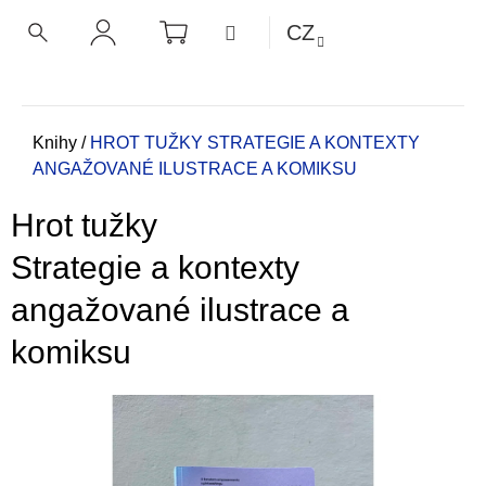
K
Přejít
NÁKUPNÍ
MENU
CZ
KOŠÍK
o
na
ZPĚT
ZPĚT
HLEDAT
PŘIHLÁŠENÍ
obsah
š
í
C
k
o
Domů
Knihy
/
HROT TUŽKY
STRATEGIE A KONTEXTY
ANGAŽOVANÉ ILUSTRACE A KOMIKSU
p
o
Hrot tužky
t
ř
Strategie a kontexty
e
angažované ilustrace a
b
u
komiksu
j
e
t
e
n