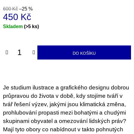
u
j
600 Kč
–25 %
e
450 Kč
m
e
Měrná
Skladem
(>5 ks)
cena:
BRUTAL
PRAGUE
165
DO KOŠÍKU
Kč
Je studium ilustrace a grafického designu dobrou
průpravou do života v době, kdy stojíme tváří v
tvář řešení výzev, jakými jsou klimatická změna,
prohlubování propasti mezi bohatými a chudými
skupinami obyvatel a omezování lidských práv?
Mají tyto obory co nabídnout v takto pohnutých