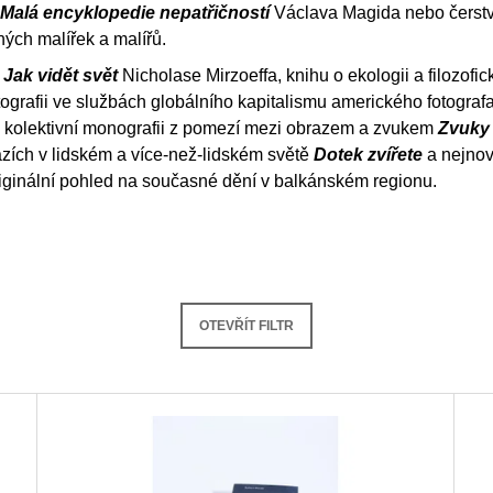
SNESITELNĚJŠ
Malá encyklopedie nepatřičností
Václava Magida nebo čerst
200 Kč
300 Kč
ých malířek a malířů.
Původně:
350 K
í
Jak vidět svět
Nicholase Mirzoeffa, knihu o ekologii a filozofi
otografii ve službách globálního kapitalismu amerického fotograf
, kolektivní monografii z pomezí mezi obrazem a zvukem
Zvuky
zích v lidském a více-než-lidském světě
Dotek zvířete
a nejnov
riginální pohled na současné dění v balkánském regionu.
OTEVŘÍT FILTR