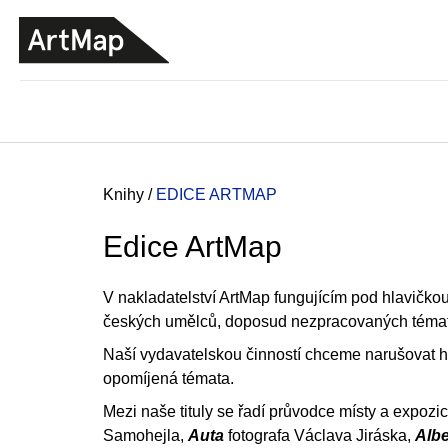
K
Přejít
o
na
ZPĚT
ZPĚT
DO
DO
obsah
š
OBCHODU
OBCHODU
í
k
Domů
Knihy
/
EDICE ARTMAP
Edice ArtMap
V nakladatelství ArtMap fungujícím pod hlavič
českých umělců, doposud nezpracovaných témat z 
Naší vydavatelskou činností chceme narušovat h
opomíjená témata.
Mezi naše tituly se řadí průvodce místy a expozi
JMÉNO
Samohejla,
Auta
fotografa Václava Jiráska,
Alb
380 Kč