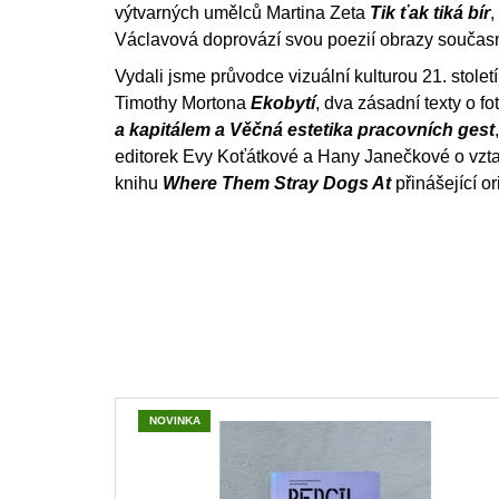
výtvarných umělců Martina Zeta
Tik ťak tiká bír
,
Václavová doprovází svou poezií obrazy současn
Vydali jsme průvodce vizuální kulturou 21. stolet
Timothy Mortona
Ekobytí
, dva zásadní texty o f
a kapitálem a Věčná estetika pracovních gest
editorek Evy Koťátkové a Hany Janečkové o vzta
knihu
Where Them Stray Dogs At
přinášející o
V
NOVINKA
ý
p
i