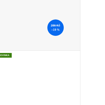
286 Kč
–19 %
NOVINKA