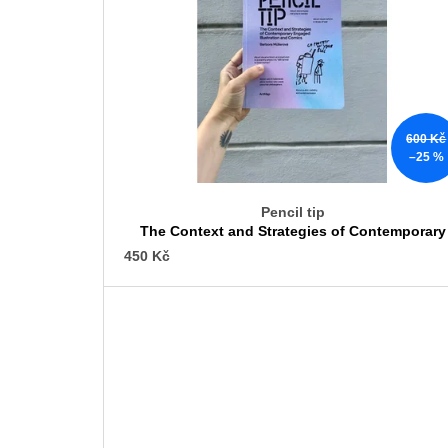
s
p
r
o
d
600 Kč
u
–25 %
k
t
Pencil tip
ů
The Context and Strategies of Contemporary
Engaged Illustration and Comics
450 Kč