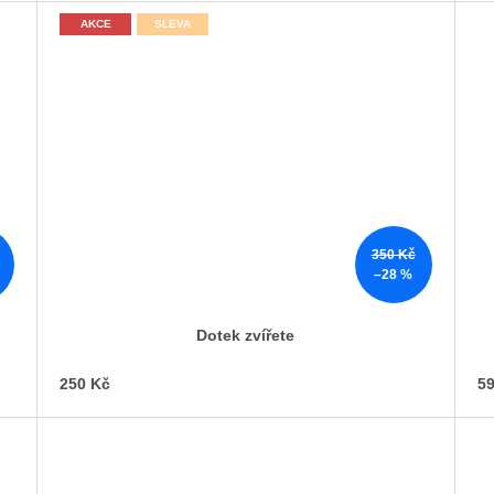
AKCE
SLEVA
350 Kč
–28 %
Dotek zvířete
250 Kč
59