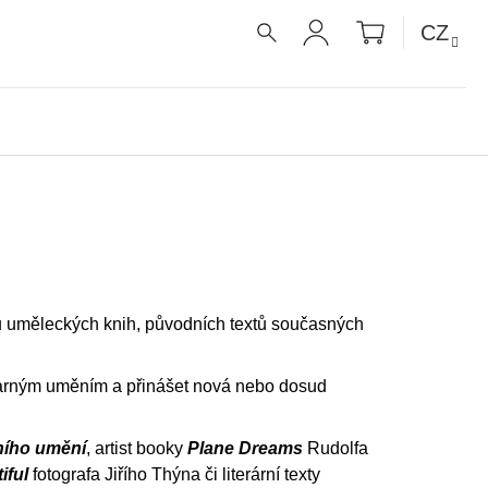
NÁKUPNÍ
CZ
KOŠÍK
HLEDAT
PŘIHLÁŠENÍ
u uměleckých knih, původních textů současných
tvarným uměním a přinášet nová nebo dosud
ního umění
, artist booky
Plane Dreams
Rudolfa
iful
fotografa Jiřího Thýna či literární texty
É RECEPTY PRO