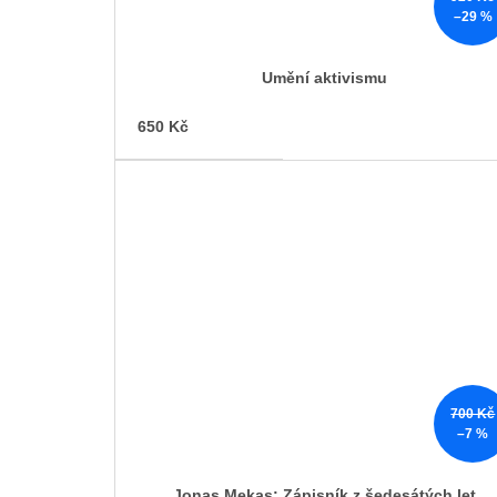
–29 %
Umění aktivismu
650 Kč
700 Kč
–7 %
Jonas Mekas: Zápisník z šedesátých let