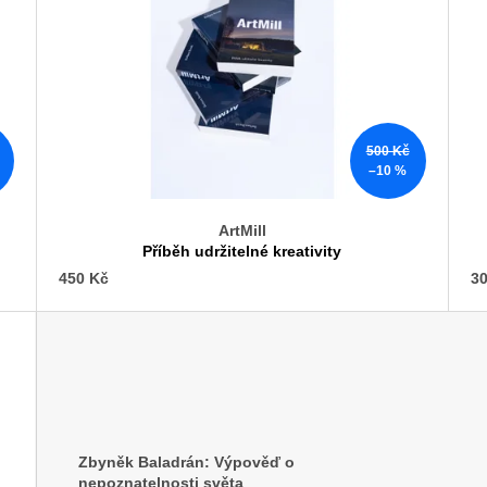
500 Kč
–10 %
ArtMill
Příběh udržitelné kreativity
450 Kč
30
Zbyněk Baladrán: Výpověď o
nepoznatelnosti světa