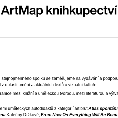
Co potřebujete najít?
HLEDAT
Doporučujeme
kou stejnojmenného spolku se zaměřujeme na vydávání a podpor
oblasti umění a aktuálních textů o vizuální kultuře.
ranice mezi knižní a uměleckou tvorbou, mezi literaturou a vý
cemi uměleckých autodidaktů z kategorií art brut
Atlas spontán
ARTMAT KRABIČKA
VÝVAR
ena
Kateřiny Držkové,
From Now On Everything Will Be Beaut
ARTMAT KRABIČKA
NEJEN ROMSK