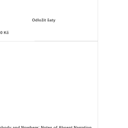
Odložit šaty
0 Kč
obody and Nowhere: Notes of Absent Narration