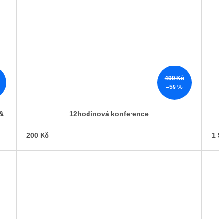
490 Kč
–59 %
 &
12hodinová konference
200 Kč
1 