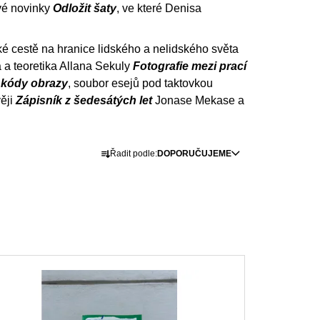
Í KLIMA
vé novinky
Odložit šaty
, ve které Denisa
č
cké cestě na hranice lidského a nelidského světa
a a teoretika Allana Sekuly
Fotografie mezi prací
 kódy obrazy
, soubor esejů pod taktovkou
ěji
Zápisník z šedesátých let
Jonase Mekase a
Ř
Řadit podle:
DOPORUČUJEME
a
z
e
n
í
p
r
o
d