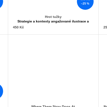
–25 %
Hrot tužky
Strategie a kontexty angažované ilustrace a
komiksu
450 Kč
25
Where Them Stray Dogs At
N