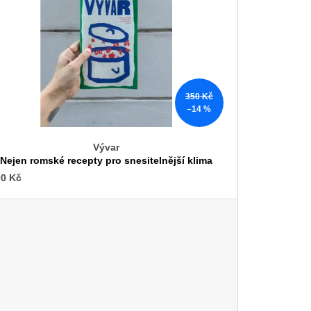
u
k
t
ů
350 Kč
–14 %
Vývar
Nejen romské recepty pro snesitelnější klima
0 Kč