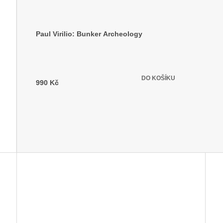
Paul Virilio: Bunker Archeology
Skladem
(2 ks)
DO KOŠÍKU
990 Kč