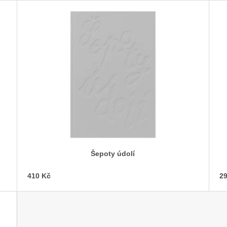
SNESITELNĚJŠ
200 Kč
300 Kč
Původně:
350 K
Šepoty údolí
410 Kč
29