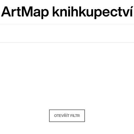
Co potřebujete najít?
HLEDAT
Doporučujeme
OTEVŘÍT FILTR
ARTMAT KRABIČKA
VÝVAR
ARTMAT KRABIČKA
NEJEN ROMSK