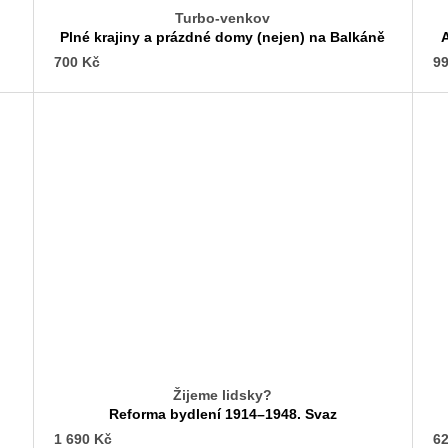
Turbo-venkov
Plné krajiny a prázdné domy (nejen) na Balkáně
700 Kč
99
Žijeme lidsky?
Reforma bydlení 1914–1948. Svaz
československého díla
1 690 Kč
62