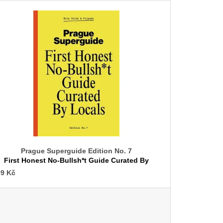
p
Í KLIMA
r
č
o
d
u
k
t
ů
Prague Superguide Edition No. 7
First Honest No-Bullsh*t Guide Curated By
Locals
9 Kč