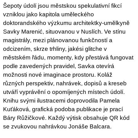
u
Šepoty údolí jsou městskou spekulativní fikcí
j
vzniklou jako kapitola uměleckého
e
m
doktorandského výzkumu architektky-umělkyně
e
Savky Marenić, situovanou v Nuslích. Ve stínu
magistrály, mezi plánovanou funkčností a
JMÉNO
380
odcizením, skrze trhliny, jakési glitche v
Kč
městském řádu, momenty, kdy přestává fungovat
podle zavedených pravidel, Savka otevírá
možnosti nové imaginace prostoru. Koláž
různých perspektiv, nahrávek, dopisů a kreseb
utváří vyprávění o opomíjených místech údolí.
Knihu svými ilustracemi doprovodila Pamela
Kuťáková, grafická podoba publikace je prací
Báry Růžičkové. Každý výtisk obsahuje QR kód
se zvukovou nahrávkou Jonáše Balcara.