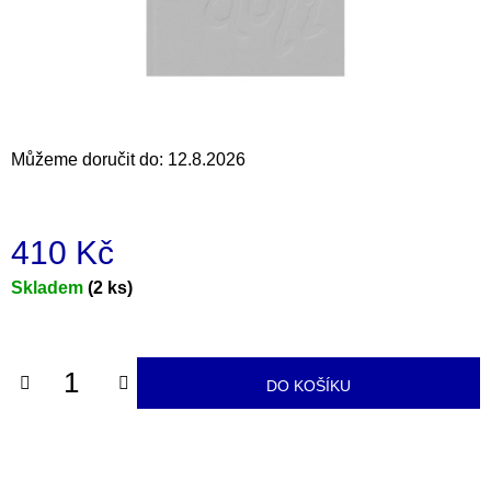
a
j
í
t
?
Můžeme doručit do:
12.8.2026
410 Kč
HLEDAT
Měrná
Skladem
(2 ks)
cena:
D
o
DO KOŠÍKU
p
o
r
u
č