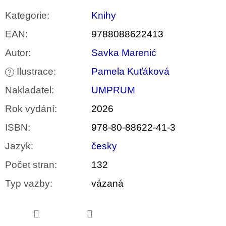
Kategorie
:
Knihy
EAN
:
9788088622413
Autor
:
Savka Marenić
Ilustrace
:
Pamela Kuťáková
?
Nakladatel
:
UMPRUM
Rok vydání
:
2026
ISBN
:
978-80-88622-41-3
Jazyk
:
česky
Počet stran
:
132
Typ vazby
:
vázaná