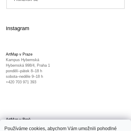
Instagram
ArtMap v Praze
Kampus Hybernská
Hybernská 998/4, Praha 1
pondělí–pátek 8–18 h
sobota–neděle 9–18 h
+420 703 971 393
ArtMap v Brně
Galerie TIC
Používáme cookies, abychom Vám umožnili pohodlné
Radnická 4, Brno