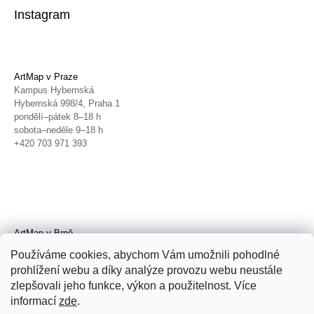
Instagram
ArtMap v Praze
Kampus Hybernská
Hybernská 998/4, Praha 1
pondělí–pátek 8–18 h
sobota–neděle 9–18 h
+420 703 971 393
ArtMap v Brně
Galerie TIC
Používáme cookies, abychom Vám umožnili pohodlné
Radnická 4, Brno
prohlížení webu a díky analýze provozu webu neustále
úterý–pátek 11–19 h
zlepšovali jeho funkce, výkon a použitelnost. Více
sobota 14–19 h
+420 702 152 298
informací
zde
.