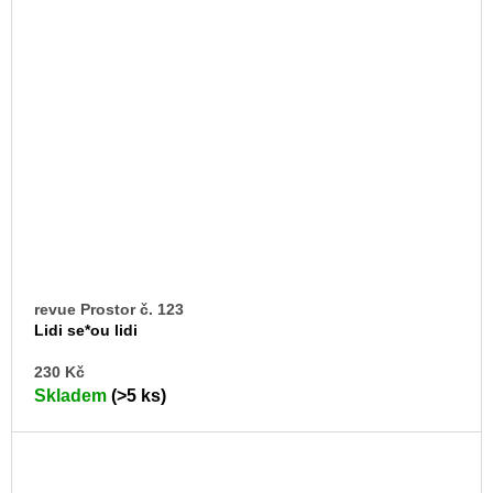
revue Prostor č. 123
Lidi se*ou lidi
DO
230 Kč
KO
Skladem
(>5 ks)