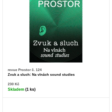
u
j
e
m
e
ARTMAT
KRABIČKA
ARTMAT
KRABIČKA
200
Kč
revue Prostor č. 124
Zvuk a sluch: Na vlnách sound studies
DO
230 Kč
KO
Skladem
(1 ks)