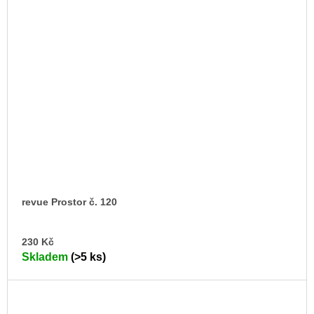
revue Prostor č. 120
DO
230 Kč
KO
Skladem
(>5 ks)