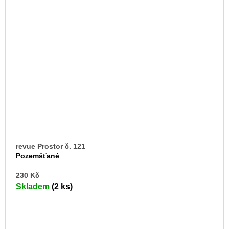
revue Prostor č. 121
Pozemšťané
DO
230 Kč
KO
Skladem
(2 ks)