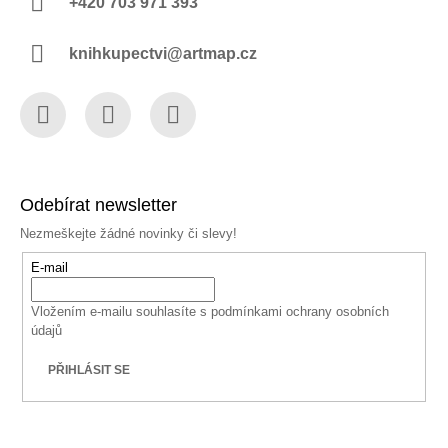
+420 703 971 393
knihkupectvi@artmap.cz
Facebook
Instagram
YouTube
Odebírat newsletter
Nezmeškejte žádné novinky či slevy!
E-mail
Vložením e-mailu souhlasíte s
podmínkami ochrany osobních
údajů
PŘIHLÁSIT SE