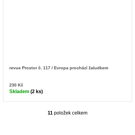
revue Prostor č. 117 / Evropa prochází žaludkem
DO
230 Kč
KO
Skladem
(2 ks)
11
položek celkem
O
v
l
á