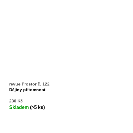
revue Prostor č. 122
Dějiny přítomnosti
DO
230 Kč
KO
Skladem
(>5 ks)