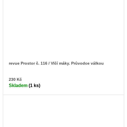
revue Prostor č. 116 / Vlčí máky. Průvodce válkou
DO
230 Kč
KO
Skladem
(1 ks)