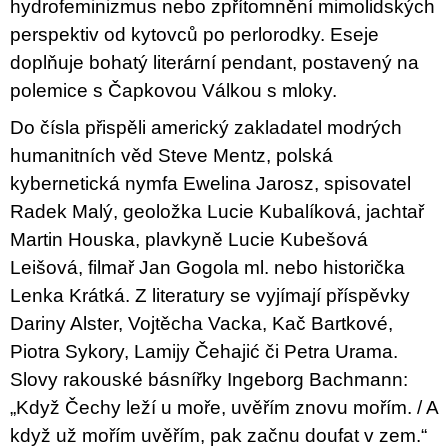
hydrofeminizmus nebo zpřítomnění mimolidských
perspektiv od kytovců po perlorodky. Eseje
doplňuje bohatý literární pendant, postavený na
polemice s Čapkovou Válkou s mloky.
Do čísla přispěli americký zakladatel modrých
humanitních věd Steve Mentz, polská
kybernetická nymfa Ewelina Jarosz, spisovatel
Radek Malý, geoložka Lucie Kubalíková, jachtař
Martin Houska, plavkyně Lucie Kubešová
Leišová, filmař Jan Gogola ml. nebo historička
Lenka Krátká. Z literatury se vyjímají příspěvky
Dariny Alster, Vojtěcha Vacka, Kač Bartkové,
Piotra Sykory, Lamijy Čehajić či Petra Urama.
Slovy rakouské básnířky Ingeborg Bachmann:
„Když Čechy leží u moře, uvěřím znovu mořím. / A
když už mořím uvěřím, pak začnu doufat v zem.“