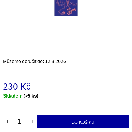
a
j
í
t
?
Můžeme doručit do:
12.8.2026
HLEDAT
230 Kč
D
Měrná
Skladem
(>5 ks)
o
cena:
p
o
r
DO KOŠÍKU
u
č