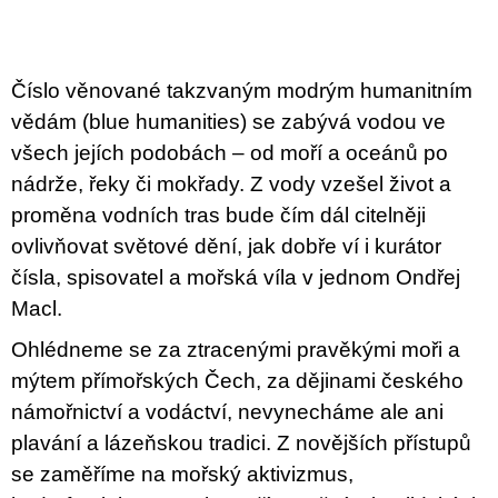
u
j
e
m
Číslo věnované takzvaným modrým humanitním
e
vědám (blue humanities) se zabývá vodou ve
VÝVAR
všech jejích podobách – od moří a oceánů po
NEJEN
nádrže, řeky či mokřady. Z vody vzešel život a
ROMSKÉ
RECEPTY
proměna vodních tras bude čím dál citelněji
PRO
SNESITELNĚJŠÍ
ovlivňovat světové dění, jak dobře ví i kurátor
KLIMA
čísla, spisovatel a mořská víla v jednom Ondřej
300
Kč
Macl.
Původně:
350
Ohlédneme se za ztracenými pravěkými moři a
Kč
mýtem přímořských Čech, za dějinami českého
námořnictví a vodáctví, nevynecháme ale ani
plavání a lázeňskou tradici. Z novějších přístupů
se zaměříme na mořský aktivizmus,