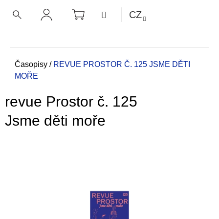
K
Přejít
NÁKUPNÍ
MENU
CZ
KOŠÍK
o
na
ZPĚT
ZPĚT
HLEDAT
PŘIHLÁŠENÍ
obsah
š
í
C
k
o
Domů
Časopisy
/
REVUE PROSTOR Č. 125
JSME DĚTI
MOŘE
p
o
revue Prostor č. 125
t
ř
Jsme děti moře
e
b
u
j
e
t
e
n