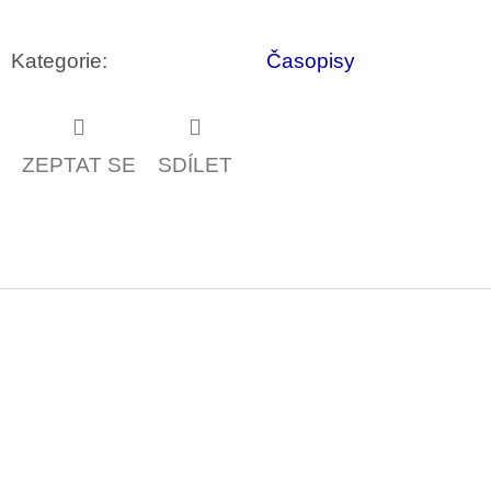
Kategorie
:
Časopisy
ZEPTAT SE
SDÍLET
Z
á
p
a
t
í