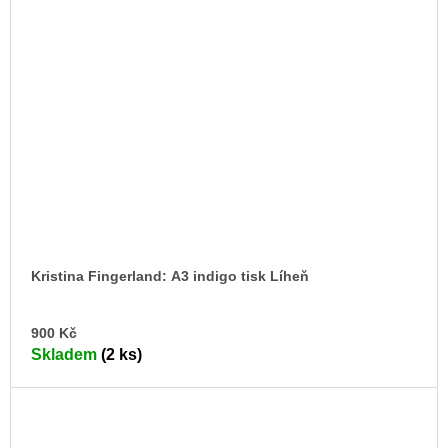
Kristina Fingerland: A3 indigo tisk Líheň
DO
900 Kč
KO
Skladem
(2 ks)