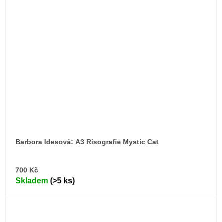
Barbora Idesová: A3 Risografie Mystic Cat
DO
700 Kč
KO
Skladem
(>5 ks)