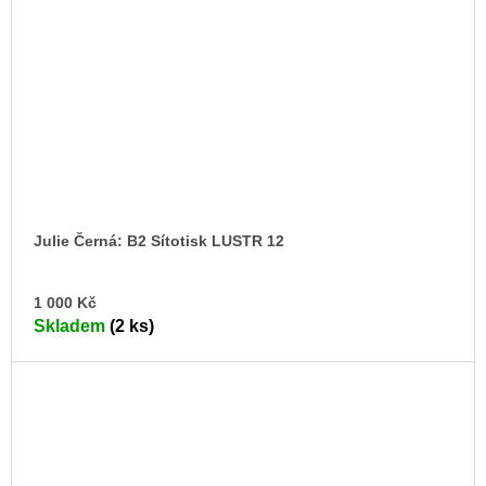
Julie Černá: B2 Sítotisk LUSTR 12
DO
1 000 Kč
KO
Skladem
(2 ks)