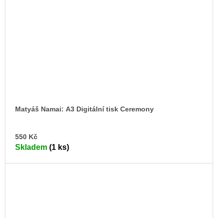
Matyáš Namai: A3 Digitální tisk Ceremony
DO
550 Kč
KO
Skladem
(1 ks)