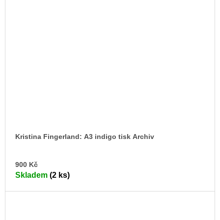
Kristina Fingerland: A3 indigo tisk Archiv
DO
900 Kč
KO
Skladem
(2 ks)