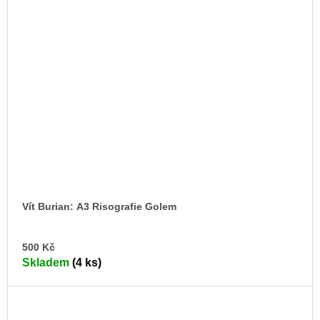
Vít Burian: A3 Risografie Golem
DO
500 Kč
KO
Skladem
(4 ks)