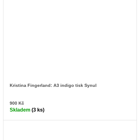
Kristina Fingerland: A3 indigo tisk Synul
DO
900 Kč
KO
Skladem
(3 ks)