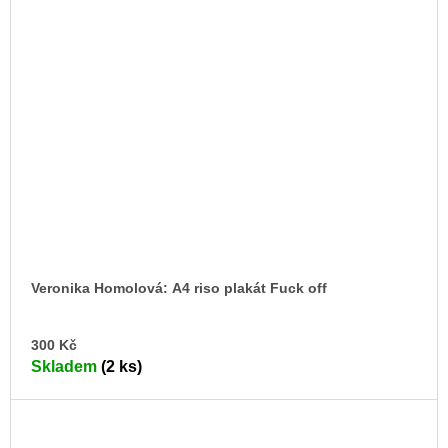
Veronika Homolová: A4 riso plakát Fuck off
DO
300 Kč
KO
Skladem
(2 ks)