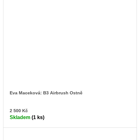
Eva Maceková: B3 Airbrush Ostně
DO
2 500 Kč
KO
Skladem
(1 ks)