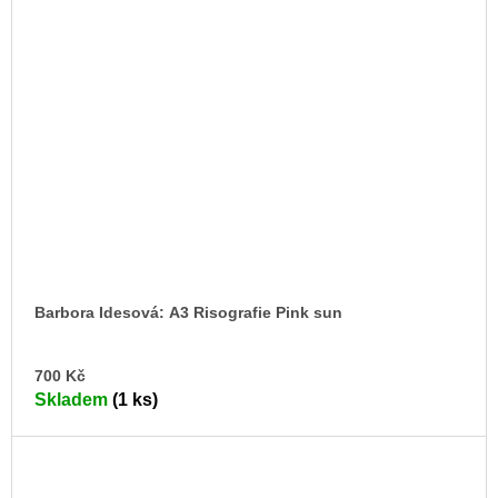
Barbora Idesová: A3 Risografie Pink sun
DO
700 Kč
KO
Skladem
(1 ks)