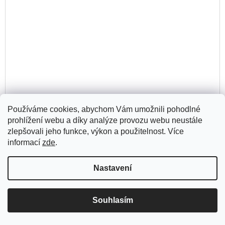
Používáme cookies, abychom Vám umožnili pohodlné
Matyáš Namai: A3 Digitální tisk Invaze
prohlížení webu a díky analýze provozu webu neustále
zlepšovali jeho funkce, výkon a použitelnost. Více
informací
zde
.
DO
550 Kč
KO
Skladem
(1 ks)
Nastavení
Souhlasím