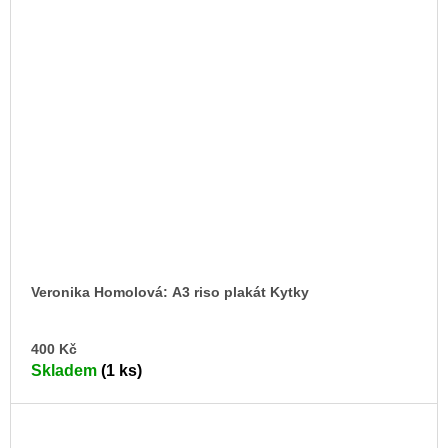
Veronika Homolová: A3 riso plakát Kytky
DO
400 Kč
KO
Skladem
(1 ks)