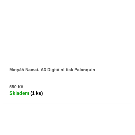
Matyáš Namai: A3 Digitální tisk Palanquin
DO
550 Kč
KO
Skladem
(1 ks)