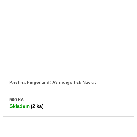
Kristina Fingerland: A3 indigo tisk Návrat
DO
900 Kč
KO
Skladem
(2 ks)