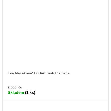
Eva Maceková: B3 Airbrush Plameně
DO
2 500 Kč
KO
Skladem
(1 ks)