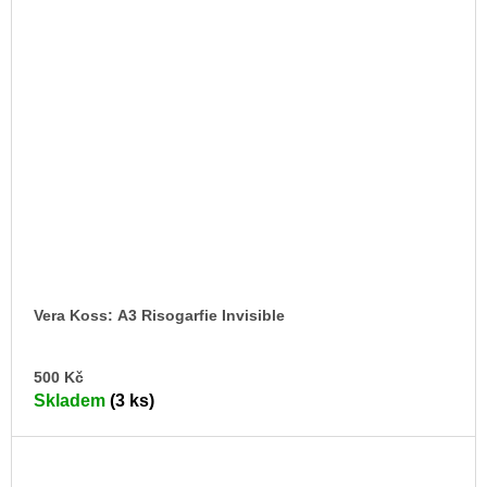
Vera Koss: A3 Risogarfie Invisible
DO
500 Kč
KO
Skladem
(3 ks)