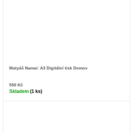
Matyáš Namai: A3 Digitální tisk Domov
DO
550 Kč
KO
Skladem
(1 ks)