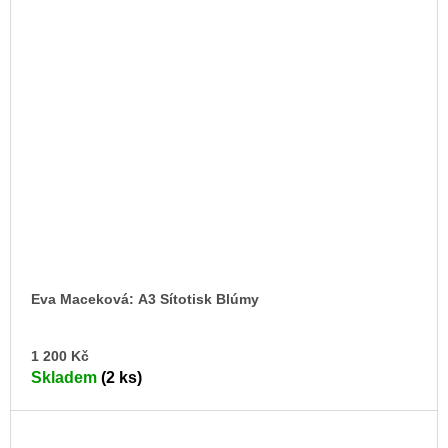
Eva Maceková: A3 Sítotisk Blúmy
DO
1 200 Kč
KO
Skladem
(2 ks)