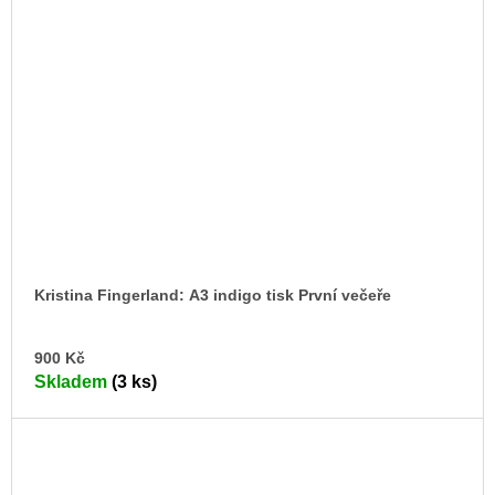
Kristina Fingerland: A3 indigo tisk První večeře
DO
900 Kč
KO
Skladem
(3 ks)