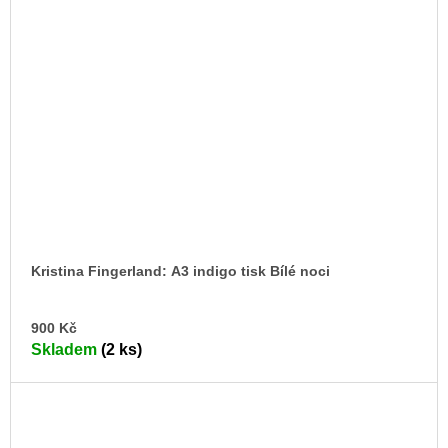
Kristina Fingerland: A3 indigo tisk Bílé noci
DO
900 Kč
KO
Skladem
(2 ks)