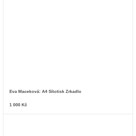
Eva Maceková: A4 Sítotisk Zrkadlo
1 000 Kč