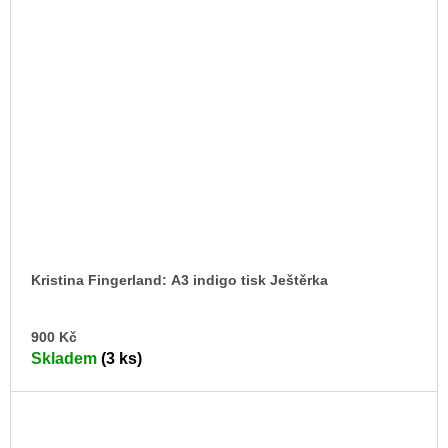
Kristina Fingerland: A3 indigo tisk Ještěrka
DO
900 Kč
KO
Skladem
(3 ks)