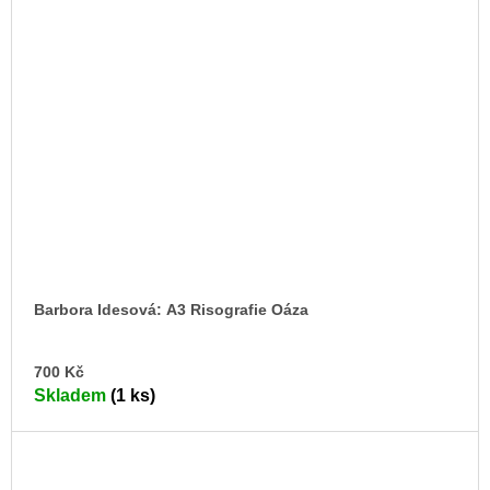
Barbora Idesová: A3 Risografie Oáza
DO
700 Kč
KO
Skladem
(1 ks)