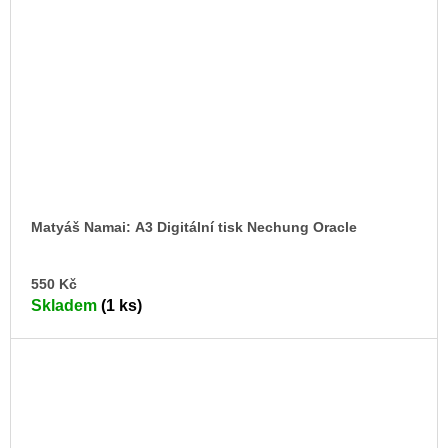
Matyáš Namai: A3 Digitální tisk Nechung Oracle
DO
550 Kč
KO
Skladem
(1 ks)