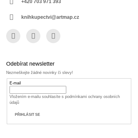
+420 703 971 393
knihkupectvi@artmap.cz
Facebook
Instagram
YouTube
Odebírat newsletter
Nezmeškejte žádné novinky či slevy!
E-mail
Vložením e-mailu souhlasíte s
podmínkami ochrany osobních
údajů
PŘIHLÁSIT SE