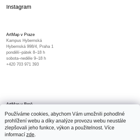
Instagram
ArtMap v Praze
Kampus Hybernská
Hybernská 998/4, Praha 1
pondělí–pátek 8–18 h
sobota–neděle 9–18 h
+420 703 971 393
ArtMap v Brně
Galerie TIC
Používáme cookies, abychom Vám umožnili pohodlné
Radnická 4, Brno
prohlížení webu a díky analýze provozu webu neustále
úterý–pátek 11–19 h
zlepšovali jeho funkce, výkon a použitelnost. Více
sobota 14–19 h
+420 702 152 298
informací
zde
.