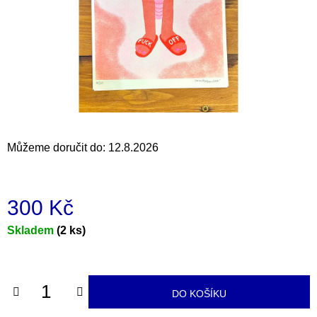
a
j
í
t
?
Můžeme doručit do:
12.8.2026
HLEDAT
300 Kč
D
Měrná
Skladem
(2 ks)
o
cena:
p
o
r
DO KOŠÍKU
u
č