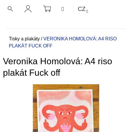
K
Přejít
NÁKUPNÍ
MENU
CZ
KOŠÍK
o
na
ZPĚT
ZPĚT
HLEDAT
PŘIHLÁŠENÍ
obsah
š
í
C
k
o
Domů
Tisky a plakáty
/
VERONIKA HOMOLOVÁ: A4 RISO
PLAKÁT FUCK OFF
p
o
Veronika Homolová: A4 riso
t
ř
plakát Fuck off
e
b
u
j
e
t
e
n