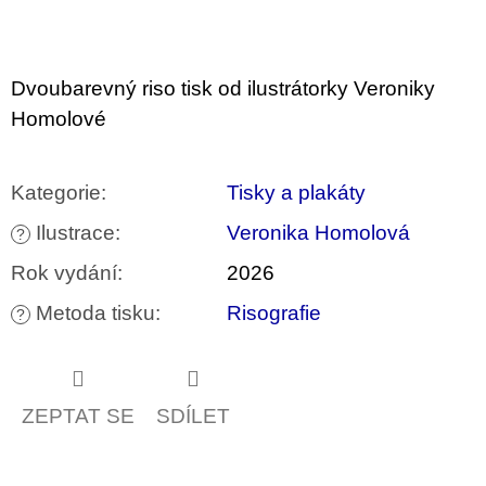
u
j
e
m
Dvoubarevný riso tisk od ilustrátorky Veroniky
e
Homolové
BRUTAL
PRAGUE
165
Kategorie
:
Tisky a plakáty
Kč
Ilustrace
:
Veronika Homolová
?
Rok vydání
:
2026
Metoda tisku
:
Risografie
?
ZEPTAT SE
SDÍLET