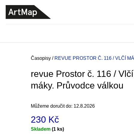
K
Přejít
o
na
ZPĚT
ZPĚT
DO
DO
obsah
š
OBCHODU
OBCHODU
í
k
Domů
Časopisy
/
REVUE PROSTOR Č. 116 / VLČÍ 
revue Prostor č. 116 / Vlčí
máky. Průvodce válkou
Můžeme doručit do:
12.8.2026
230 Kč
JMÉNO
Měrná
Skladem
(1 ks)
380 Kč