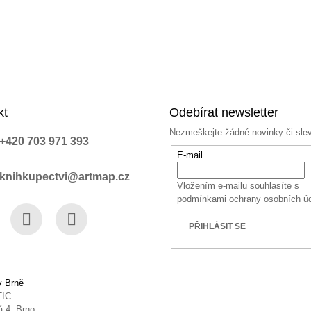
kt
Odebírat newsletter
Nezmeškejte žádné novinky či sle
+420 703 971 393
E-mail
knihkupectvi@artmap.cz
Vložením e-mailu souhlasíte s
podmínkami ochrany osobních ú
PŘIHLÁSIT SE
book
Instagram
YouTube
v Brně
TIC
 4, Brno