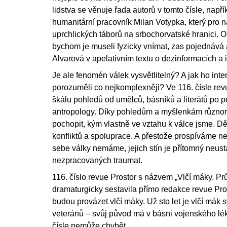
lidstva se věnuje řada autorů v tomto čísle, napří
humanitární pracovník Milan Votypka, který pro na
uprchlických táborů na srbochorvatské hranici. O
bychom je museli fyzicky vnímat, zas pojednává
Alvarová v apelativním textu o dezinformacích a i
Je ale fenomén válek vysvětlitelný? A jak ho i
porozuměli co nejkomplexněji? Ve 116. čísle re
škálu pohledů od umělců, básníků a literátů po p
antropology. Díky pohledům a myšlenkám různoro
pochopit, kým vlastně ve vztahu k válce jsme. Dě
konfliktů a spoluprace. A přestože prospíváme n
sebe války nemáme, jejich stín je přítomný neusta
nezpracovaných traumat.
116. číslo revue Prostor s názvem „Vlčí máky. Pr
dramaturgicky sestavila přímo redakce revue Prost
budou provázet vlčí máky. Už sto let je vlčí má
veteránů – svůj původ má v básni vojenského l
čísle nemůže chybět.