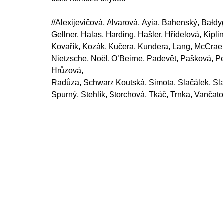
//Alexijevičová, Alvarová, Ayia, Bahenský, Bał
Gellner, Halas, Harding, Hašler, Hřídelová, Kipli
Kovařík, Kozák, Kučera, Kundera, Lang, McCrae
Nietzsche, Noël, O’Beirne, Padevět, Pašková, P
Hrůzová,
Radůza, Schwarz Koutská, Simota, Slačálek, Sl
Spurný, Stehlík, Storchová, Tkáč, Trnka, Vanča
Z
á
p
a
t