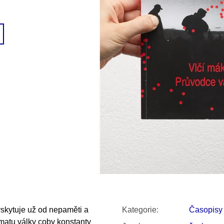
SNESITELNĚJŠ
200 Kč
300 Kč
Původně:
350 K
vyskytuje už od nepaměti a
Kategorie
:
Časopisy
matu války coby konstanty