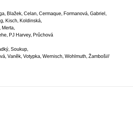
dyga, Blažek, Celan, Cermaque, Formanová, Gabriel,
ng, Kisch, Koldinská,
, Merta,
ehe, PJ Harvey, Průchová
adký, Soukup,
tová, Vaněk, Votypka, Wernisch, Wohlmuth, Žamboši//