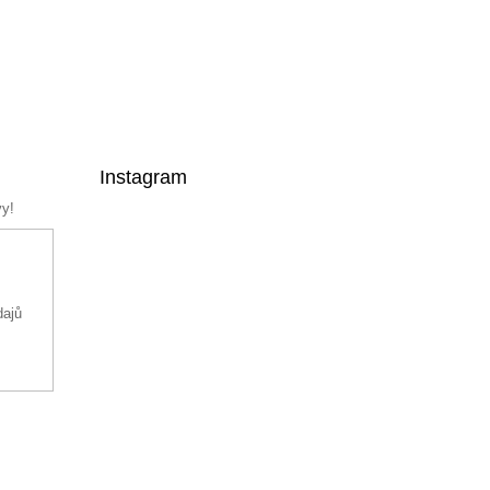
Instagram
vy!
dajů