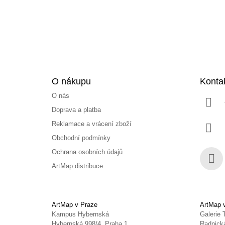
í
O nákupu
Konta
O nás
Doprava a platba
Reklamace a vrácení zboží
Obchodní podmínky
Ochrana osobních údajů
ArtMap distribuce
Face
ArtMap v Praze
ArtMap 
Kampus Hybernská
Galerie 
Hybernská 998/4, Praha 1
Radnická