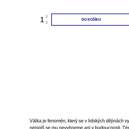
cena:
DO KOŠÍKU
Válka je fenomén, který se v lidských dějinách 
nejspíš se mu nevyhneme ani v budoucnosti. Té