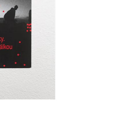
Í KLIMA
č