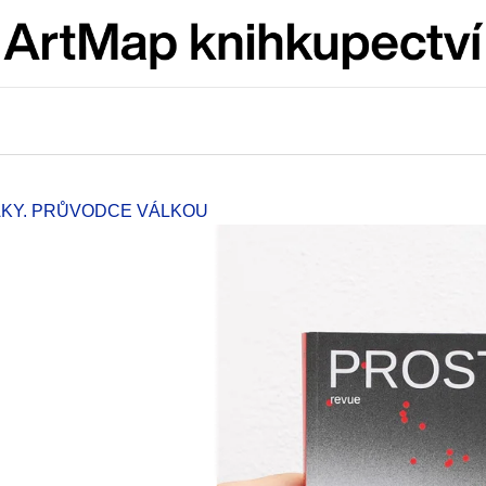
Co potřebujete najít?
HLEDAT
MÁKY. PRŮVODCE VÁLKOU
Doporučujeme
ARTMAT KRABIČKA
VÝVAR
ARTMAT KRABIČKA
NEJEN ROMSK