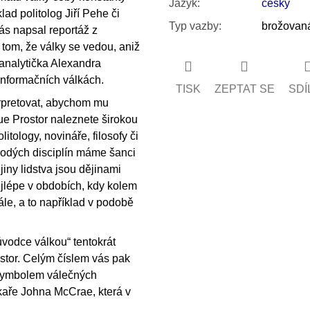
Jazyk
:
česky
klad politolog Jiří Pehe či
Typ vazby
:
brožovan
́s napsal reportáž z
 tom, že války se vedou, aniž
 analytička Alexandra
nformačních válkách.
TISK
ZEPTAT SE
SDÍ
nterpretovat, abychom mu
vue Prostor naleznete širokou
olitology, novináře, filosofy či
dých disciplín máme šanci
jiny lidstva jsou dějinami
ejlépe v obdobích, kdy kolem
́le, a to například v podobě
ůvodce válkou“ tentokrát
or. Celým číslem vás pak
k symbolem válečných
ékaře Johna McCrae, která v