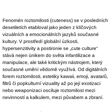
u
j
e
m
Fenomén roztomilosti (cuteness) se v posledních
e
desetiletích etabloval jako jeden z klíčových
BRUTAL
vizuálních a emocionálních jazyků současné
PRAGUE
kultury. V prostředí globální úzkosti,
165
Kč
hypersenzitivity a postironie se „cute culture“
stává nejen únikem do světa infantilizace a
manipulace, ale také kritickým nástrojem, který
současné umění vědomě využívá. Od digitálních
forem roztomilosti, estetiky kawaii, emoji, avatarů,
filtrů či popkulturní vizuality až po její exotizaci
nebo weaponizaci osciluje roztomilost mezi
nevinností a kalkulem, mezi půvabem a zbraní.