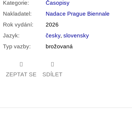
Kategorie
:
Časopisy
Nakladatel
:
Nadace Prague Biennale
Rok vydání
:
2026
Jazyk
:
česky
,
slovensky
Typ vazby
:
brožovaná
ZEPTAT SE
SDÍLET
Z
á