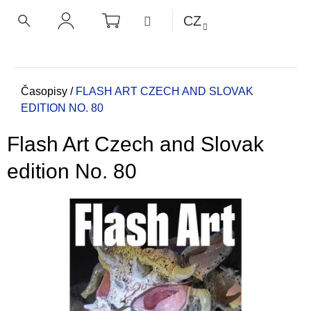
K
Přejít
NÁKUPNÍ
MENU
CZ
KOŠÍK
o
na
ZPĚT
ZPĚT
HLEDAT
PŘIHLÁŠENÍ
obsah
š
í
C
k
o
Domů
Časopisy
/
FLASH ART CZECH AND SLOVAK
EDITION NO. 80
p
o
Flash Art Czech and Slovak
t
ř
edition No. 80
e
b
u
j
e
t
e
n