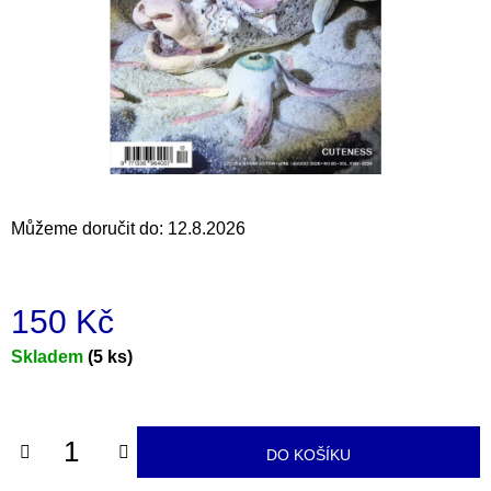
a
j
í
t
?
Můžeme doručit do:
12.8.2026
HLEDAT
150 Kč
D
Měrná
Skladem
(5 ks)
o
cena:
p
o
r
DO KOŠÍKU
u
č