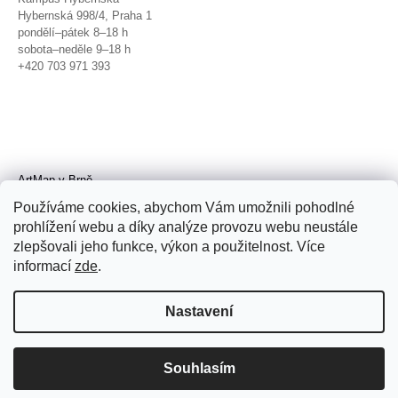
Hybernská 998/4, Praha 1
pondělí–pátek 8–18 h
sobota–neděle 9–18 h
+420 703 971 393
ArtMap v Brně
Galerie TIC
Používáme cookies, abychom Vám umožnili pohodlné
Radnická 4, Brno
prohlížení webu a díky analýze provozu webu neustále
úterý–pátek 11–19 h
zlepšovali jeho funkce, výkon a použitelnost. Více
sobota 14–19 h
+420 702 152 298
informací
zde
.
Nastavení
Souhlasím
© 2026 ArtMap. Všechna práva