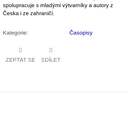
spolupracuje s mladými výtvarníky a autory z
Česka i ze zahraničí.
Kategorie
:
Časopisy
ZEPTAT SE
SDÍLET
Z
á
p