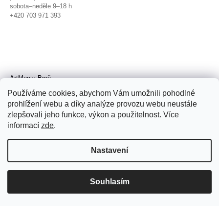
sobota–neděle 9–18 h
+420 703 971 393
ArtMap v Brně
Galerie TIC
Používáme cookies, abychom Vám umožnili pohodlné
Radnická 4, Brno
prohlížení webu a díky analýze provozu webu neustále
úterý–pátek 11–19 h
zlepšovali jeho funkce, výkon a použitelnost. Více
sobota 14–19 h
+420 702 152 298
informací
zde
.
Nastavení
Souhlasím
© 2026 ArtMap. Všechna práva
vyhrazena.
Upravit nastavení cookies