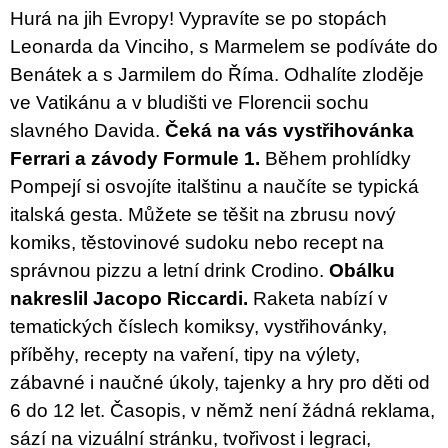
u
Hurá na jih Evropy! Vypravíte se po stopách
j
Leonarda da Vinciho, s Marmelem se podíváte do
e
m
Benátek a s Jarmilem do Říma. Odhalíte zloděje
e
ve Vatikánu a v bludišti ve Florencii sochu
slavného Davida.
Čeká na vás vystřihovánka
VÝVAR
NEJEN
Ferrari a závody Formule 1.
Během prohlídky
ROMSKÉ
RECEPTY
Pompejí si osvojíte italštinu a naučíte se typická
PRO
italská gesta. Můžete se těšit na zbrusu nový
SNESITELNĚJŠÍ
KLIMA
komiks, těstovinové sudoku nebo recept na
300
správnou pizzu a letní drink Crodino.
Obálku
Kč
Původně:
nakreslil Jacopo Riccardi.
Raketa nabízí v
350
tematických číslech komiksy, vystřihovánky,
Kč
příběhy, recepty na vaření, tipy na výlety,
zábavné i naučné úkoly, tajenky a hry pro děti od
6 do 12 let. Časopis, v němž není žádná reklama,
sází na vizuální stránku, tvořivost i legraci,