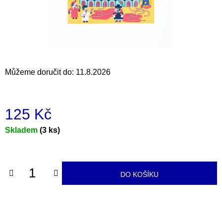
a
j
í
t
?
Můžeme doručit do:
11.8.2026
125 Kč
HLEDAT
Měrná
Skladem
(3 ks)
cena:
D
o
DO KOŠÍKU
p
o
r
u
č