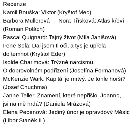
Recenze
Kamil Bouška: Viktor (Kryštof Mec)
Barbora Müllerová — Nora Třísková: Atlas křoví
(Roman Polách)
Pascal Quignard: Tajný život (Míla Janišová)
Irene Solà: Dal jsem ti oči, a tys je upřela
do temnot (Kryštof Eder)
Isolde Charimová: Trýzně narcismu.
O dobrovolném podřízení (Josefína Formanová)
McKenzie Wark: Kapitál je mrtvý. Je tohle horší?
(Josef Chuchma)
Janne Teller: Znamení, které nepřišlo. Joanno,
jsi na mě hrdá? (Daniela Mrázová)
Elena Pecenová: Jediný únor je opravdový Měsíc
(Libor Staněk II.)