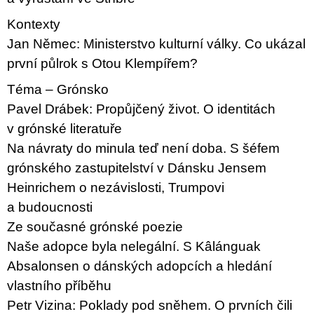
u
j
Kontexty
e
Jan Němec: Ministerstvo kulturní války. Co ukázal
m
e
první půlrok s Otou Klempířem?
Téma – Grónsko
PŘIŠEL
ČAS
Pavel Drábek: Propůjčený život. O identitách
NA
DRUHOU
v grónské literatuře
:
Na návraty do minula teď není doba. S šéfem
SMĚNU
VÝBĚR
grónského zastupitelství v Dánsku Jensem
Z
Heinrichem o nezávislosti, Trumpovi
TEXTŮ
2022 –
a budoucnosti
2025
Ze současné grónské poezie
350
Kč
Naše adopce byla nelegální. S Kâlánguak
Absalonsen o dánských adopcích a hledání
vlastního příběhu
Petr Vizina: Poklady pod sněhem. O prvních čili