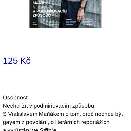
a
j
í
t
?
125 Kč
Měrná
HLEDAT
cena:
D
Osobnost
o
Nechci žít v podmiňovacím způsobu.
p
o
S Vratislavem Maňákem o tom, proč nechce být
r
gayem z povolání, o literárních reportážích
u
č
a vyrůstání ve Stříbře