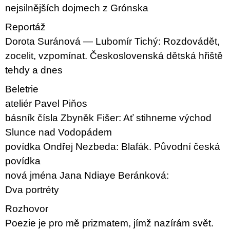
nejsilnějších dojmech z Grónska
Reportáž
Dorota Suránová — Lubomír Tichý: Rozdovádět,
zocelit, vzpomínat. Československá dětská hřiště
tehdy a dnes
Beletrie
ateliér Pavel Piňos
básník čísla Zbyněk Fišer: Ať stihneme východ
Slunce nad Vodopádem
povídka Ondřej Nezbeda: Blafák. Původní česká
povídka
nová jména Jana Ndiaye Beránková:
Dva portréty
Rozhovor
Poezie je pro mě prizmatem, jímž nazírám svět.