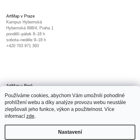
ArtMap v Praze
Kampus Hybernská
Hybernská 998/4, Praha 1
pondělí–pátek 8–18 h
sobota–neděle 9–18 h
+420 703 971 393
ArtMap v Brně
Galerie TIC
Používáme cookies, abychom Vám umožnili pohodlné
Radnická 4, Brno
prohlížení webu a díky analýze provozu webu neustále
úterý–pátek 11–19 h
zlepšovali jeho funkce, výkon a použitelnost. Více
sobota 14–19 h
+420 702 152 298
informací
zde
.
Nastavení