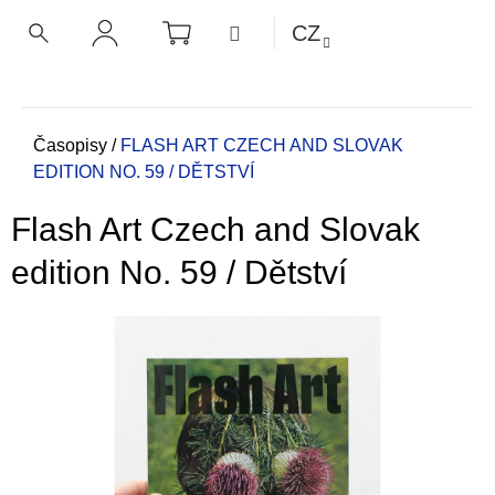
K
Přejít
NÁKUPNÍ
MENU
CZ
KOŠÍK
o
na
ZPĚT
ZPĚT
HLEDAT
PŘIHLÁŠENÍ
obsah
š
í
C
k
o
Domů
Časopisy
/
FLASH ART CZECH AND SLOVAK
EDITION NO. 59 / DĚTSTVÍ
p
o
Flash Art Czech and Slovak
t
ř
edition No. 59 / Dětství
e
b
u
j
e
t
e
n