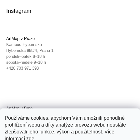
Instagram
ArtMap v Praze
Kampus Hybernská
Hybernská 998/4, Praha 1
pondělí–pátek 8–18 h
sobota–neděle 9–18 h
+420 703 971 393
ArtMap v Brně
Galerie TIC
Používáme cookies, abychom Vám umožnili pohodlné
Radnická 4, Brno
prohlížení webu a díky analýze provozu webu neustále
úterý–pátek 11–19 h
zlepšovali jeho funkce, výkon a použitelnost. Více
sobota 14–19 h
+420 702 152 298
informací
zde
.