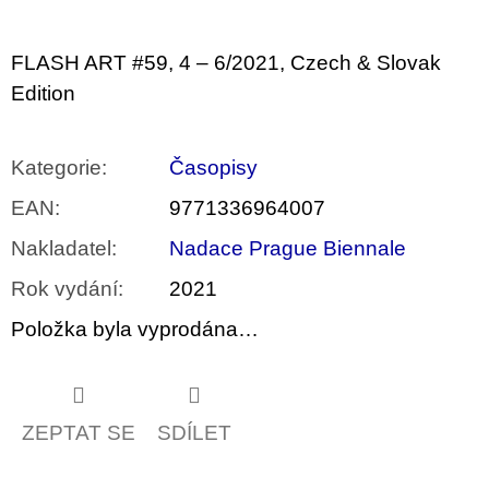
u
j
e
FLASH ART
#59, 4 – 6/2021, Czech & Slovak
m
e
Edition
BRUTAL
PRAGUE
Kategorie
:
Časopisy
165
EAN
:
9771336964007
Kč
Nakladatel
:
Nadace Prague Biennale
Rok vydání
:
2021
Položka byla vyprodána…
ZEPTAT SE
SDÍLET