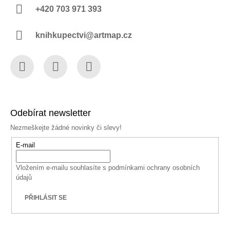
+420 703 971 393
knihkupectvi@artmap.cz
Facebook
Instagram
YouTube
Odebírat newsletter
Nezmeškejte žádné novinky či slevy!
E-mail
Vložením e-mailu souhlasíte s
podmínkami ochrany osobních
údajů
PŘIHLÁSIT SE