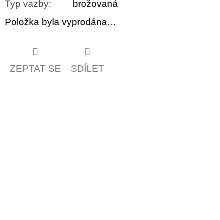
Typ vazby
:
brožovaná
Položka byla vyprodána…
ZEPTAT SE
SDÍLET
Z
á
p
a
t
í