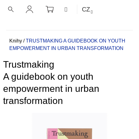
K
Přejít
NÁKUPNÍ
MENU
CZ
KOŠÍK
o
na
ZPĚT
ZPĚT
HLEDAT
PŘIHLÁŠENÍ
obsah
š
í
C
k
o
Domů
Knihy
/
TRUSTMAKING
A GUIDEBOOK ON YOUTH
EMPOWERMENT IN URBAN TRANSFORMATION
p
o
Trustmaking
t
ř
A guidebook on youth
e
empowerment in urban
b
u
transformation
j
e
t
e
n