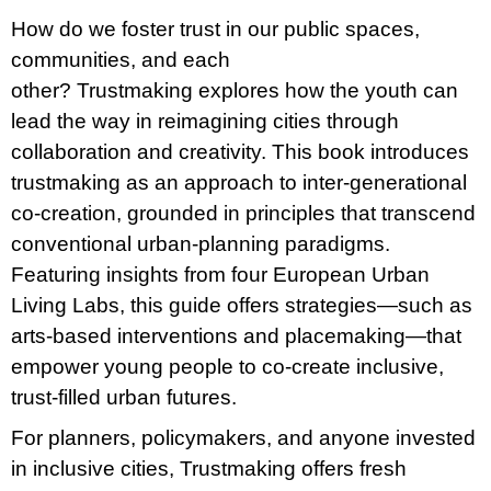
u
How do we foster trust in our public spaces,
j
e
communities, and each
m
other? Trustmaking explores how the youth can
e
lead the way in reimagining cities through
PŘIŠEL
collaboration and creativity. This book introduces
ČAS
NA
trustmaking as an approach to inter-generational
DRUHOU
co-creation, grounded in principles that transcend
:
SMĚNU
conventional urban-planning paradigms.
VÝBĚR
Featuring insights from four European Urban
Z
TEXTŮ
Living Labs, this guide offers strategies—such as
2022 –
2025
arts-based interventions and placemaking—that
350
empower young people to co-create inclusive,
Kč
trust-filled urban futures.
For planners, policymakers, and anyone invested
in inclusive cities, Trustmaking offers fresh