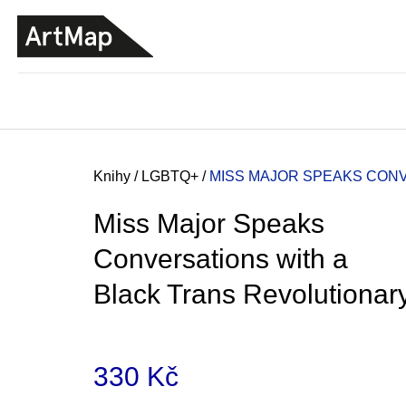
K
Přejít
o
na
ZPĚT
ZPĚT
DO
DO
obsah
š
OBCHODU
OBCHODU
í
k
Domů
Knihy
/
LGBTQ+
/
MISS MAJOR SPEAKS
CONV
Miss Major Speaks
Conversations with a
Black Trans Revolutionar
330 Kč
ARTMAT KRABIČKA
ARTMAT KRABIČKA
Měrná