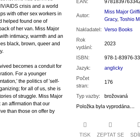
EAN
:
978183976334
HIV/AIDS crisis and a world
Miss Major Griff
ps with other sex workers in
Autor
:
Gracy
,
Toshio M
nd helped found one of
back of her van. Miss Major
Nakladatel
:
Verso Books
d with intimacy, warmth and an
Rok
ges black, brown, queer and
2023
vydání
:
y.
ISBN
:
978-1-83976-33
urvived becomes a conduit for
Jazyk
:
anglicky
eration. For a younger
Počet
tion,’ the politics of 'self-
176
stran
:
anizing; for all of us, she is
ories of struggle. Miss Major
Typ vazby
:
brožovaná
an affirmation that our
Položka byla vyprodána…
ve than those on offer by
TISK
ZEPTAT SE
SDÍ