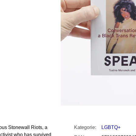
SNESITELNĚJŠ
300 Kč
Původně:
350 K
mous Stonewall Riots, a
Kategorie
:
LGBTQ+
ctivist who has survived