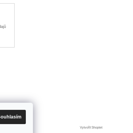
dajů
ouhlasím