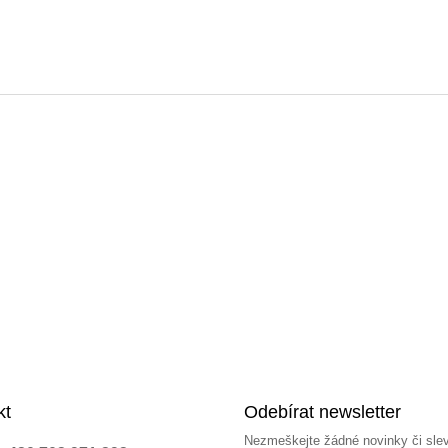
kt
Odebírat newsletter
Nezmeškejte žádné novinky či sle