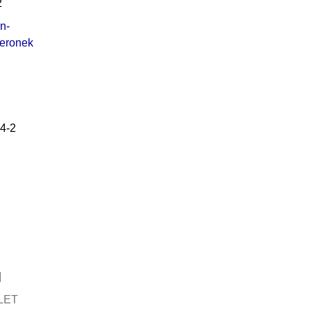
2
in-
eronek
4-2
LET