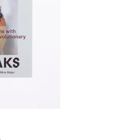
Í KLIMA
č