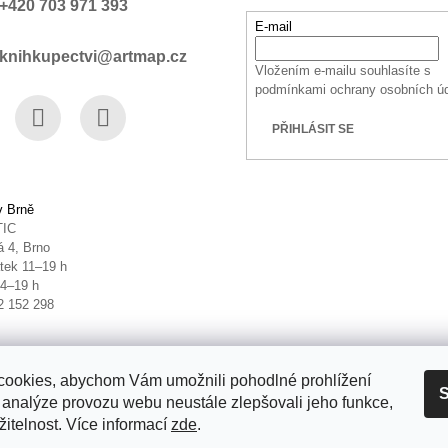
+420 703 971 393
E-mail
knihkupectvi@artmap.cz
Vložením e-mailu souhlasíte s
podmínkami ochrany osobních ú
PŘIHLÁSIT SE
book
Instagram
YouTube
v Brně
TIC
 4, Brno
tek 11–19 h
14–19 h
2 152 298
ookies, abychom Vám umožnili pohodlné prohlížení
S
 analýze provozu webu neustále zlepšovali jeho funkce,
itelnost. Více informací
zde
.
it nastavení cookies