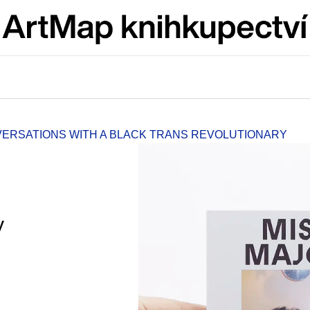
Co potřebujete najít?
HLEDAT
ERSATIONS WITH A BLACK TRANS REVOLUTIONARY
Doporučujeme
y
JMÉNO
VÝVAR
NEJEN ROMSK
380 Kč