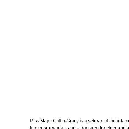
200 Kč
cena:
Miss Major Griffin-Gracy is a veteran of the infa
former sex worker, and a transgender elder and a