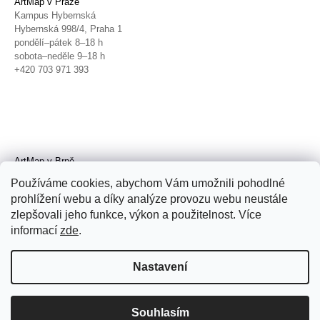
ArtMap v Praze
Kampus Hybernská
Hybernská 998/4, Praha 1
pondělí–pátek 8–18 h
sobota–neděle 9–18 h
+420 703 971 393
ArtMap v Brně
Galerie TIC
Používáme cookies, abychom Vám umožnili pohodlné
Radnická 4, Brno
prohlížení webu a díky analýze provozu webu neustále
úterý–pátek 11–19 h
zlepšovali jeho funkce, výkon a použitelnost. Více
sobota 14–19 h
+420 702 152 298
informací
zde
.
Nastavení
Souhlasím