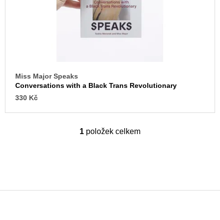
o
u
j
d
e
u
m
k
e
t
BRUTAL
ů
PRAGUE
Miss Major Speaks
165
Conversations with a Black Trans Revolutionary
Kč
330 Kč
1
položek celkem
O
v
l
á
d
a
c
í
p
Z
r