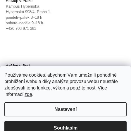
ArtMap v Praze
Kampus Hybernská
Hybernská 998/4, Praha 1
pondělí–pátek 8–18 h
sobota–neděle 9–18 h
+420 703 971 393
ArtMap v Brně
Galerie TIC
Používáme cookies, abychom Vám umožnili pohodlné
Radnická 4, Brno
prohlížení webu a díky analýze provozu webu neustále
úterý–pátek 11–19 h
zlepšovali jeho funkce, výkon a použitelnost. Více
sobota 14–19 h
+420 702 152 298
informací
zde
.
Nastavení
Souhlasím