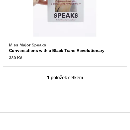
o
u
j
d
e
u
m
k
e
t
BRUTAL
ů
PRAGUE
Miss Major Speaks
165
Conversations with a Black Trans Revolutionary
Kč
330 Kč
1
položek celkem
O
v
l
á
d
a
c
í
p
Z
r