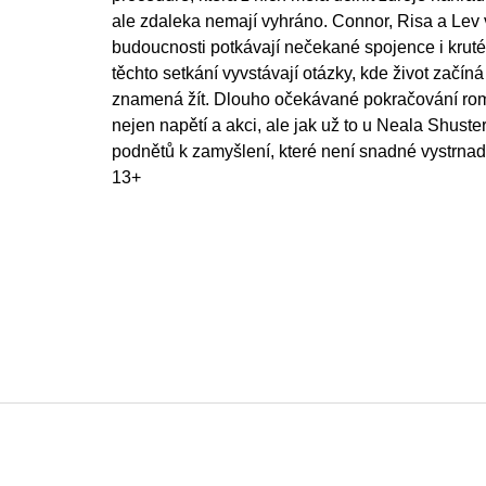
ale zdaleka nemají vyhráno. Connor, Risa a Lev
budoucnosti potkávají nečekané spojence i kruté 
těchto setkání vyvstávají otázky, kde život začíná
znamená žít. Dlouho očekávané pokračování ro
nejen napětí a akci, ale jak už to u Neala Shus
podnětů k zamyšlení, které není snadné vystrnad
13+
Z