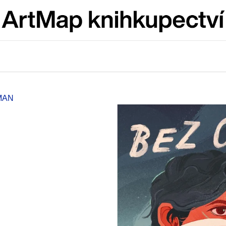
Co potřebujete najít?
HLEDAT
MAN
Doporučujeme
ARTMAT KRABIČKA
VÝVAR
ARTMAT KRABIČKA
NEJEN ROMSK