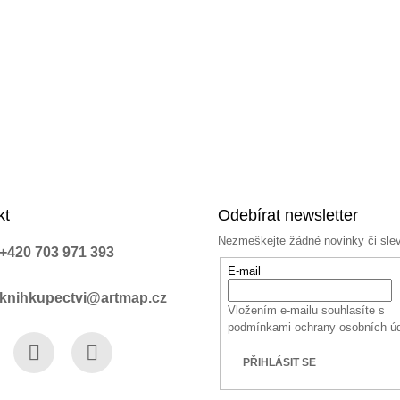
kt
Odebírat newsletter
Nezmeškejte žádné novinky či sle
+420 703 971 393
E-mail
knihkupectvi@artmap.cz
Vložením e-mailu souhlasíte s
podmínkami ochrany osobních ú
PŘIHLÁSIT SE
book
Instagram
YouTube