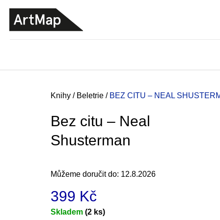
K
Přejít
o
na
ZPĚT
ZPĚT
DO
DO
obsah
š
OBCHODU
OBCHODU
í
k
Domů
Knihy
/
Beletrie
/
BEZ CITU – NEAL SHUSTER
Bez citu – Neal
Shusterman
Můžeme doručit do:
12.8.2026
399 Kč
JMÉNO
Měrná
Skladem
(2 ks)
380 Kč