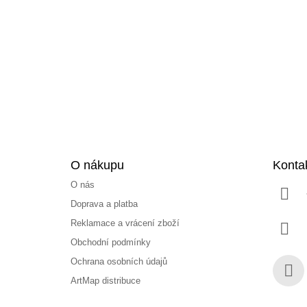
á
p
a
t
í
O nákupu
Konta
O nás
Doprava a platba
Reklamace a vrácení zboží
Obchodní podmínky
Ochrana osobních údajů
ArtMap distribuce
Face