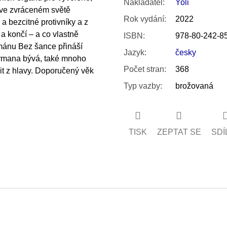
Nakladatel
:
Yoli
 ve zvráceném světě
Rok vydání
:
2022
a bezcitné protivníky a z
 a končí – a co vlastně
ISBN
:
978-80-242-8
mánu Bez šance přináší
Jazyk
:
česky
termana bývá, také mnoho
Počet stran
:
368
it z hlavy. Doporučený věk
Typ vazby
:
brožovaná
TISK
ZEPTAT SE
SDÍ