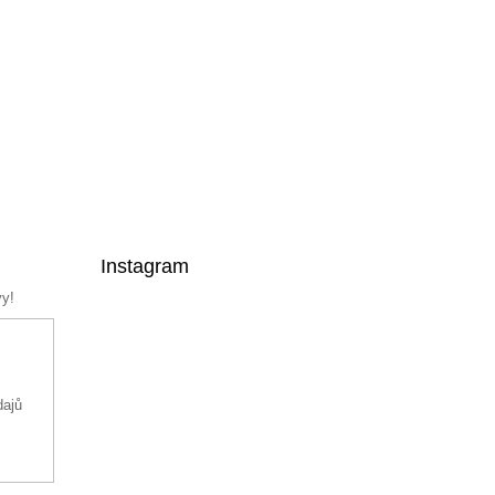
Instagram
vy!
dajů