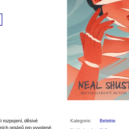
SNESITELNĚJŠ
200 Kč
300 Kč
Původně:
350 K
li rozpojení, děsivé
Kategorie
:
Beletrie
dních orgánů pro vyvolené,