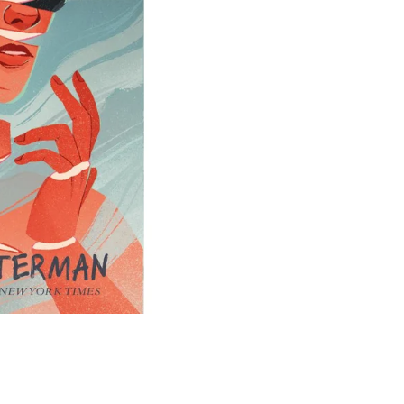
Í KLIMA
č