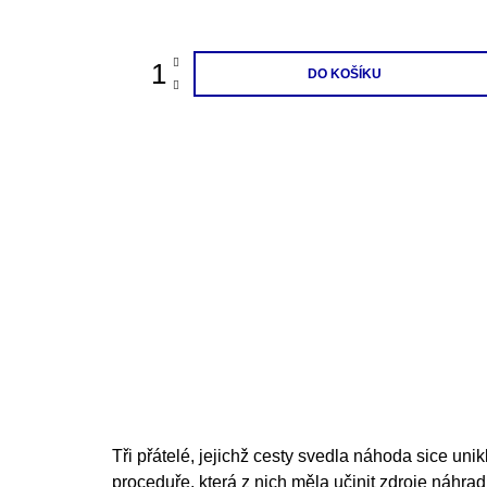
cena:
DO KOŠÍKU
Tři přátelé, jejichž cesty svedla náhoda sice unik
proceduře, která z nich měla učinit zdroje náhra