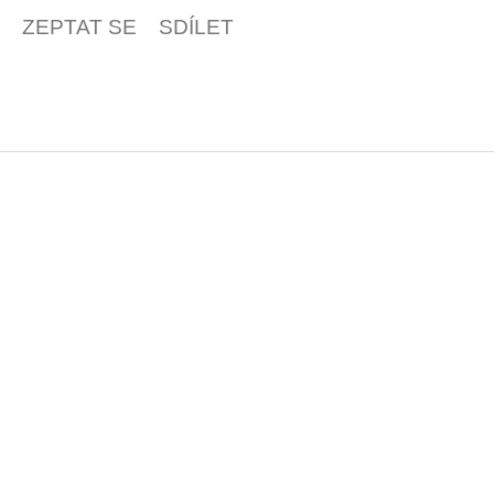
ZEPTAT SE
SDÍLET
Z
á
p
a
t
í