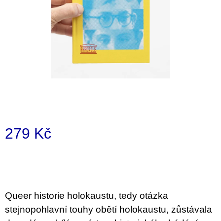
a
j
í
t
?
HLEDAT
279 Kč
Měrná
D
cena:
o
p
o
Queer historie holokaustu, tedy otázka
r
u
stejnopohlavní touhy obětí holokaustu, zůstávala
č