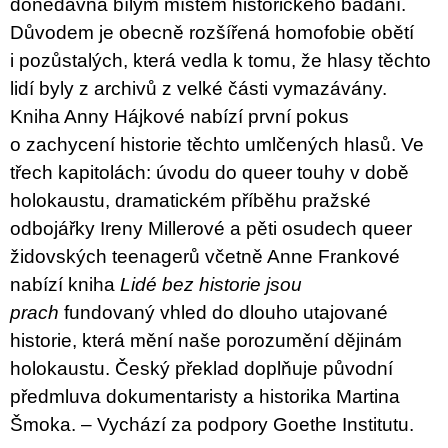
donedávna bílým místem historického bádání.
u
j
Důvodem je obecně rozšířená homofobie obětí
e
i pozůstalých, která vedla k tomu, že hlasy těchto
m
e
lidí byly z archivů z velké části vymazávány.
Kniha Anny Hájkové nabízí první pokus
BRUTAL
o zachycení historie těchto umlčených hlasů. Ve
PRAGUE
třech kapitolách: úvodu do queer touhy v době
165
Kč
holokaustu, dramatickém příběhu pražské
odbojářky Ireny Millerové a pěti osudech queer
židovských teenagerů včetně Anne Frankové
nabízí kniha
Lidé bez historie jsou
prach
fundovaný vhled do dlouho utajované
historie, která mění naše porozumění dějinám
holokaustu. Český překlad doplňuje původní
předmluva dokumentaristy a historika Martina
Šmoka. – Vychází za podpory Goethe Institutu.