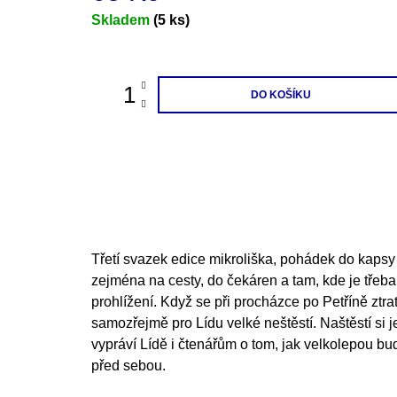
200 Kč
Měrná
Skladem
(5 ks)
cena:
DO KOŠÍKU
Třetí svazek edice mikroliška, pohádek do kaps
zejména na cesty, do čekáren a tam, kde je třeba
prohlížení. Když se při procházce po Petříně ztrat
samozřejmě pro Lídu velké neštěstí. Naštěstí si 
vypráví Lídě i čtenářům o tom, jak velkolepou b
před sebou.