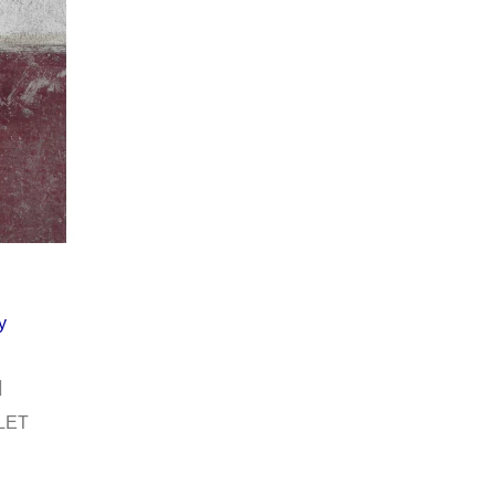
Í KLIMA
č
y
LET