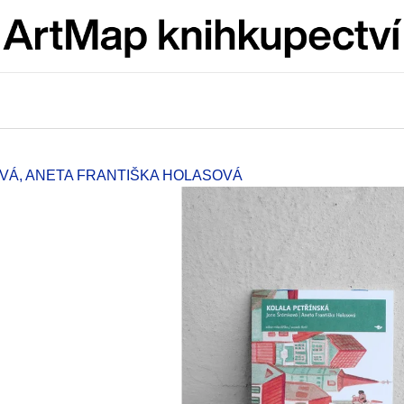
Co potřebujete najít?
HLEDAT
VÁ, ANETA FRANTIŠKA HOLASOVÁ
Doporučujeme
JMÉNO
VÝVAR
NEJEN ROMSK
380 Kč