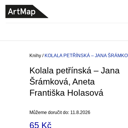
K
Přejít
o
na
ZPĚT
ZPĚT
DO
DO
obsah
š
OBCHODU
OBCHODU
í
k
Domů
Knihy
/
KOLALA PETŘÍNSKÁ – JANA ŠRÁMKO
Kolala petřínská – Jana
Šrámková, Aneta
Františka Holasová
Můžeme doručit do:
11.8.2026
ARTMAT KRABIČKA
65 Kč
ARTMAT KRABIČKA