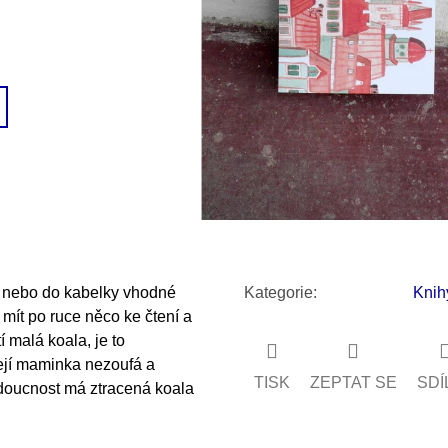
SNESITELNĚJŠ
300 Kč
Původně:
350 K
y nebo do kabelky vhodné
Kategorie
:
Knih
 mít po ruce něco ke čtení a
í malá koala, je to
její maminka nezoufá a
TISK
ZEPTAT SE
SDÍ
udoucnost má ztracená koala