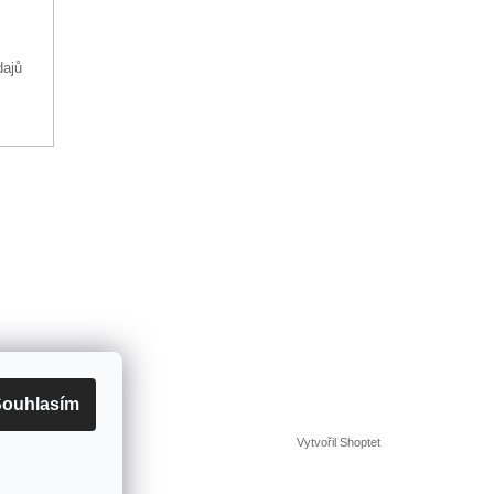
dajů
ouhlasím