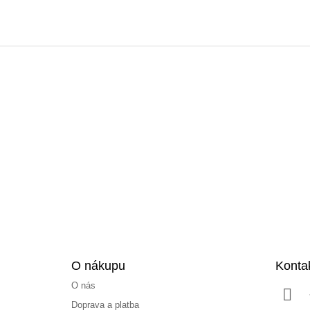
Z
á
p
a
t
í
O nákupu
Konta
O nás
Doprava a platba