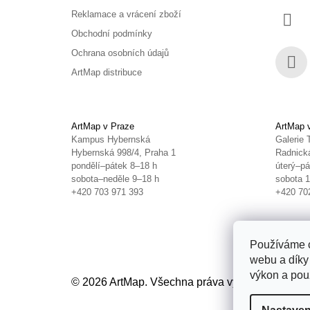
Reklamace a vrácení zboží
Obchodní podmínky
Ochrana osobních údajů
ArtMap distribuce
Face
ArtMap v Praze
ArtMap 
Kampus Hybernská
Galerie 
Hybernská 998/4, Praha 1
Radnická
pondělí–pátek 8–18 h
úterý–pá
sobota–neděle 9–18 h
sobota 
+420 703 971 393
+420 70
Používáme c
webu a díky
výkon a použ
© 2026 ArtMap. Všechna práva vyhrazena.
Uprav