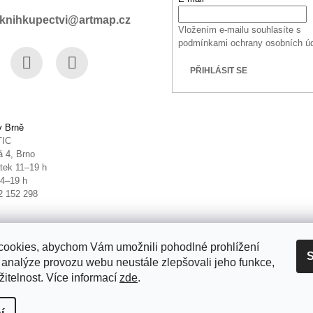
knihkupectvi@artmap.cz
Vložením e-mailu souhlasíte s
podmínkami ochrany osobních ú
PŘIHLÁSIT SE
book
Instagram
YouTube
v Brně
TIC
 4, Brno
tek 11–19 h
14–19 h
2 152 298
ookies, abychom Vám umožnili pohodlné prohlížení
S
 analýze provozu webu neustále zlepšovali jeho funkce,
itelnost. Více informací
zde
.
it nastavení cookies