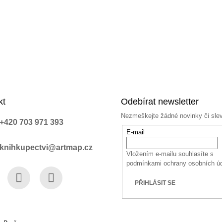
p
i
s
u
kt
Odebírat newsletter
Nezmeškejte žádné novinky či sle
+420 703 971 393
E-mail
knihkupectvi@artmap.cz
Vložením e-mailu souhlasíte s
podmínkami ochrany osobních ú
PŘIHLÁSIT SE
book
Instagram
YouTube