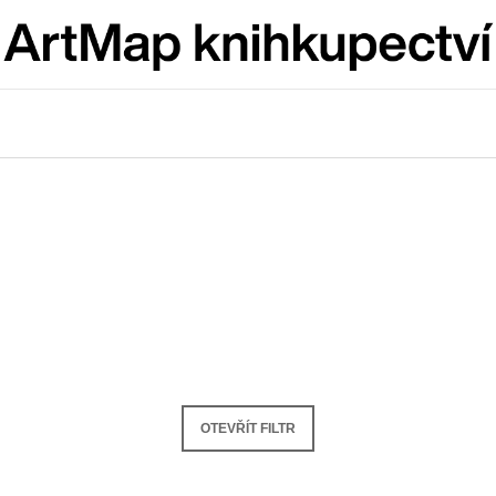
Co potřebujete najít?
HLEDAT
Doporučujeme
OTEVŘÍT FILTR
JMÉNO
VÝVAR
NEJEN ROMSK
380 Kč