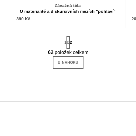
Závažná těla
O materialitě a diskursivních mezích "pohlaví"
390 Kč
20
S
t
1
2
r
á
62
položek celkem
O
n
v
k
NAHORU
o
l
v
á
á
d
n
a
í
c
í
p
r
v
k
y
v
ý