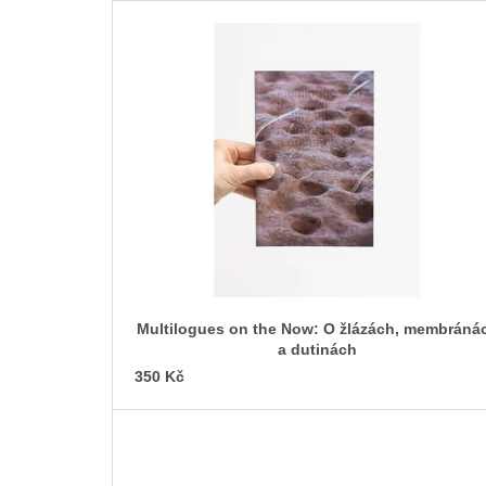
V
200 Kč
ý
p
i
s
p
r
o
d
u
k
t
Multilogues on the Now: O žlázách, membráná
ů
a dutinách
350 Kč