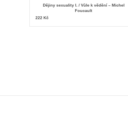
Dějiny sexuality I. / Vůle k vědění – Michel
Foucault
222 Kč
Z
á
p