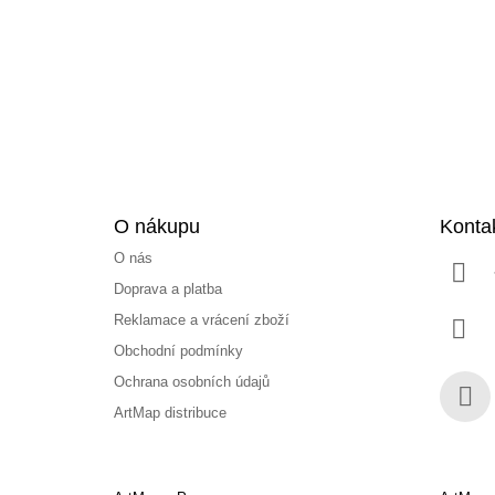
a
t
í
O nákupu
Konta
O nás
Doprava a platba
Reklamace a vrácení zboží
Obchodní podmínky
Ochrana osobních údajů
ArtMap distribuce
Face