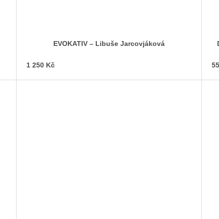
EVOKATIV – Libuše Jarcovjáková
1 250 Kč
55