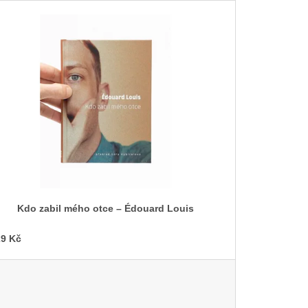
p
Í KLIMA
r
č
o
d
u
k
t
ů
Kdo zabil mého otce – Édouard Louis
9 Kč