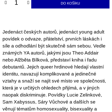
u
DO KOŠÍKU
j
e
m
e
Jedenáct českých autorů, jedenáct young adult
BRUTAL
PRAGUE
povídek o odvaze, přátelství, prvních láskách i
165
síle a odhodlání být skutečně sám sebou. Vedle
Kč
známých YA autorů, jakými jsou Theo Addair
nebo Alžběta Bílková, představí kniha i řadu
debutantů. Jejich queer hrdinové hledají vlastní
identitu, navazují komplikované a jedinečné
vztahy a snaží se najít své místo ve společnosti,
která je v určitých ohledech přijímá, a v jiných
naopak diskriminuje. Povídky Lucie Zelinkové,
Sam Xabyssus, Sáry Vůchové a dalších se
věnují tématům homosexuality, bisexuality a