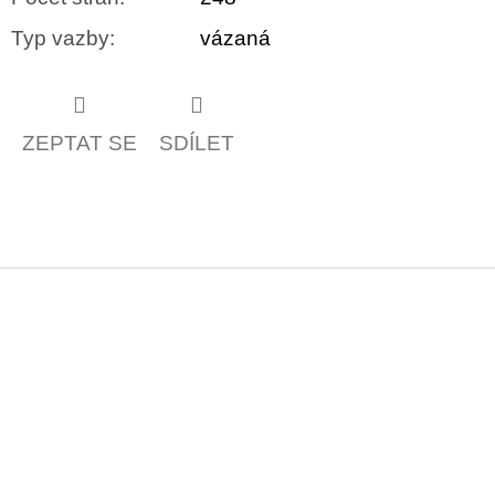
Typ vazby
:
vázaná
ZEPTAT SE
SDÍLET
Z
á
p
a
t
í