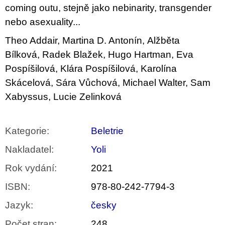
coming outu, stejně jako nebinarity, transgender
nebo asexuality...
Theo Addair,
Martina D. Antonín,
Alžběta
Bílková,
Radek Blažek,
Hugo Hartman,
Eva
Pospíšilová,
Klára Pospíšilová,
Karolína
Skácelová,
Sára Vůchová,
Michael Walter,
Sam
Xabyssus,
Lucie Zelinková
Kategorie
:
Beletrie
Nakladatel
:
Yoli
Rok vydání
:
2021
ISBN
:
978-80-242-7794-3
Jazyk
:
česky
Počet stran
:
248