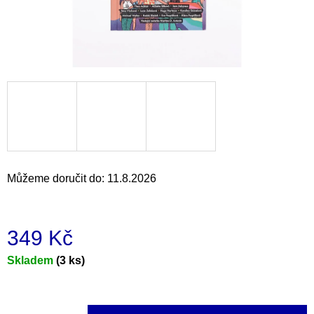
a
j
í
t
?
HLEDAT
Můžeme doručit do:
11.8.2026
D
349 Kč
o
p
Měrná
Skladem
(3 ks)
o
cena:
r
u
č