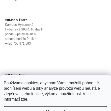
ArtMap v Praze
Kampus Hybernská
Hybernská 998/4, Praha 1
pondělí–pátek 8–18 h
sobota–neděle 9–18 h
+420 703 971 393
ArtMap v Brně
Galerie TIC
Používáme cookies, abychom Vám umožnili pohodlné
Radnická 4, Brno
prohlížení webu a díky analýze provozu webu neustále
úterý–pátek 11–19 h
zlepšovali jeho funkce, výkon a použitelnost. Více
sobota 14–19 h
+420 702 152 298
informací
zde
.