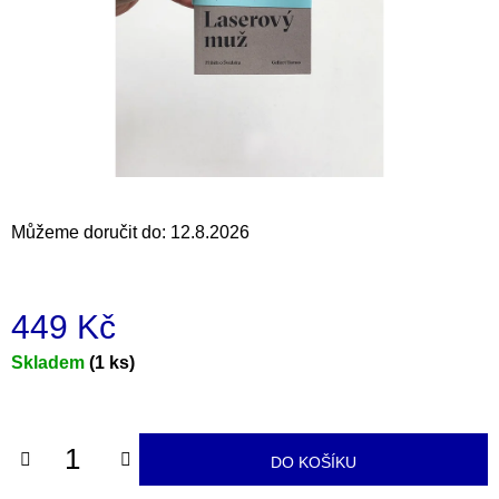
a
j
í
t
?
Můžeme doručit do:
12.8.2026
HLEDAT
449 Kč
D
Měrná
Skladem
(1 ks)
o
cena:
p
o
r
DO KOŠÍKU
u
č