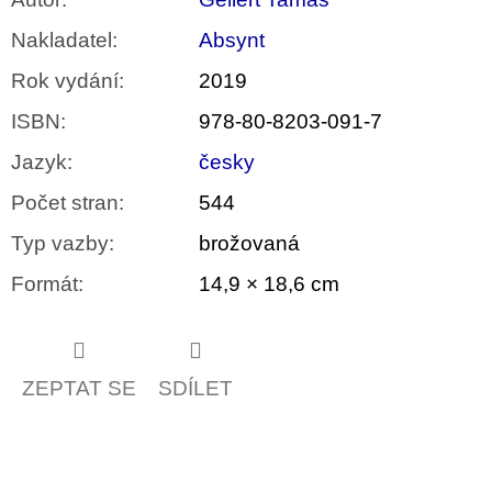
Nakladatel
:
Absynt
Rok vydání
:
2019
ISBN
:
978-80-8203-091-7
Jazyk
:
česky
Počet stran
:
544
Typ vazby
:
brožovaná
Formát
:
14,9 × 18,6 cm
ZEPTAT SE
SDÍLET