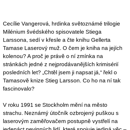
u
j
e
m
Cecílie Vangerová, hrdinka světoznámé trilogie
e
Milénium švédského spisovatele Stiega
BRUTAL
Larssona, sedí v křesle a čte knihu Gellerta
PRAGUE
Tamase Laserový muž. O čem je kniha na jejích
165
Kč
kolenou? A proč je právě o ní zmínka na
stránkách jedné z nejprodávanějších krimisérií
posledních let? „Chtěl jsem ji napsat já,“ řekl o
Tamasově knize Stieg Larsson. Co ho na ní tak
fascinovalo?
V roku 1991 se Stockholm mění na město
strachu. Neznámý útočník ozbrojený puškou s
laserovým zaměřovačem postupně vystřelí na
jedenáct nevinných lidí, které spojuje jediná věc –