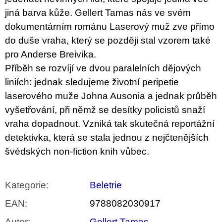
jiná barva kůže. Gellert Tamas nás ve svém
dokumentárním románu Laserový muž zve přímo
do duše vraha, který se později stal vzorem také
pro Anderse Breivika.
Příběh se rozvíjí ve dvou paralelních dějových
liniích: jednak sledujeme životní peripetie
laserového muže Johna Ausonia a jednak průběh
vyšetřování, při němž se desítky policistů snaží
vraha dopadnout. Vzniká tak skutečná reportážní
detektivka, která se stala jednou z nejčtenějších
švédských non-fiction knih vůbec.
Kategorie
:
Beletrie
EAN
:
9788082030917
Autor
:
Gellert Tamas