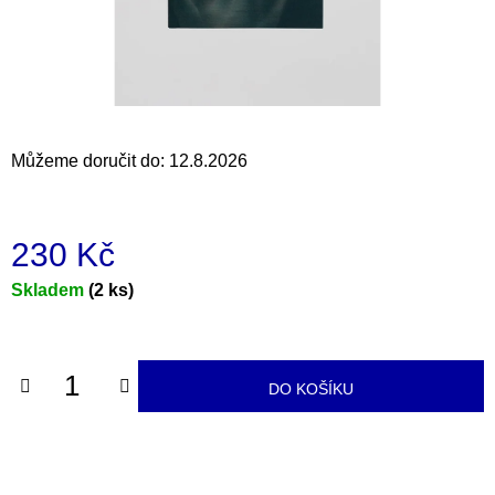
a
j
í
t
?
Můžeme doručit do:
12.8.2026
230 Kč
HLEDAT
Měrná
Skladem
(2 ks)
cena:
D
o
DO KOŠÍKU
p
o
r
u
č