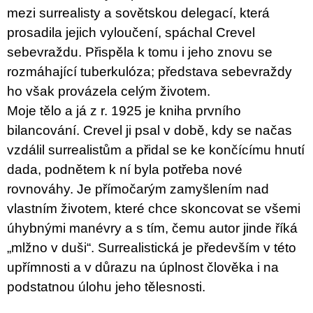
mezi surrealisty a sovětskou delegací, která
prosadila jejich vyloučení, spáchal Crevel
sebevraždu. Přispěla k tomu i jeho znovu se
rozmáhající tuberkulóza; představa sebevraždy
ho však provázela celým životem.
Moje tělo a já z r. 1925 je kniha prvního
bilancování. Crevel ji psal v době, kdy se načas
vzdálil surrealistům a přidal se ke končícímu hnutí
dada, podnětem k ní byla potřeba nové
rovnováhy. Je přímočarým zamyšlením nad
vlastním životem, které chce skoncovat se všemi
úhybnými manévry a s tím, čemu autor jinde říká
„mlžno v duši“. Surrealistická je především v této
upřímnosti a v důrazu na úplnost člověka i na
podstatnou úlohu jeho tělesnosti.