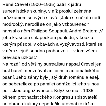
u
René Crevel (1900–1935) patřil k jádru
j
surrealistické skupiny, v níž proslul zejména
e
m
průzkumem snových stavů. „Jako se někdo rodí
e
modrooký, narodil se on jako vzbouřenec,“
napsal o něm Philippe Soupault. André Breton: „V
BRUTAL
PRAGUE
jeho krásném chlapeckém pohledu, v kouzlu,
165
kterým působí, v obavách a vyzývavosti, které se
Kč
v něm stejně snadno probouzejí… v tom všem
převládá úzkost.“
Na rozdíl od většiny surrealistů napsal Crevel jen
hrst básní, neuznával ani princip automatického
psaní. Jeho žánry byly jistý druh románu a esej,
od sebereflexe po pamflet odrážející jeho silnou
politickou angažovanost. Když se mu r. 1935
během protinacistického Kongresu spisovatelů
na obranu kultury nepodařilo urovnat roztržku