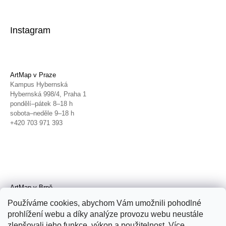
Instagram
ArtMap v Praze
Kampus Hybernská
Hybernská 998/4, Praha 1
pondělí–pátek 8–18 h
sobota–neděle 9–18 h
+420 703 971 393
ArtMap v Brně
Galerie TIC
Používáme cookies, abychom Vám umožnili pohodlné
Radnická 4, Brno
prohlížení webu a díky analýze provozu webu neustále
úterý–pátek 11–19 h
zlepšovali jeho funkce, výkon a použitelnost. Více
sobota 14–19 h