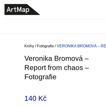
K
Přejít
o
na
ZPĚT
ZPĚT
DO
DO
obsah
š
OBCHODU
OBCHODU
í
k
Domů
Knihy
/
Fotografie
/
VERONIKA BROMOVÁ – R
Veronika Bromová –
Report from chaos –
Fotografie
140 Kč
JMÉNO
380 Kč
Měrná