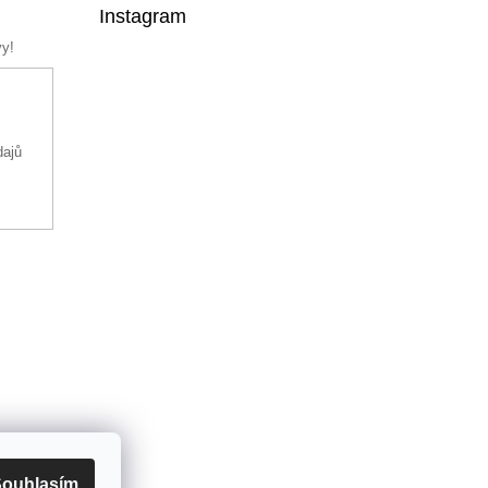
Instagram
vy!
dajů
ouhlasím