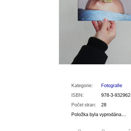
SNESITELNĚJŠ
200 Kč
300 Kč
Původně:
350 K
Kategorie
:
Fotografie
ISBN
:
978-3-932962
Počet stran
:
28
Položka byla vyprodána…