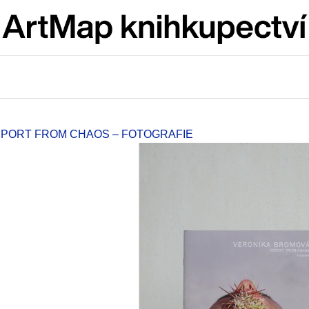
Co potřebujete najít?
HLEDAT
EPORT FROM CHAOS – FOTOGRAFIE
Doporučujeme
ARTMAT KRABIČKA
VÝVAR
ARTMAT KRABIČKA
NEJEN ROMSK