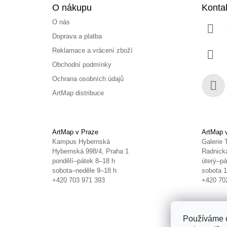
O nákupu
Konta
O nás
Doprava a platba
Reklamace a vrácení zboží
Obchodní podmínky
Ochrana osobních údajů
ArtMap distribuce
Face
ArtMap v Praze
ArtMap 
Kampus Hybernská
Galerie 
Hybernská 998/4, Praha 1
Radnická
pondělí–pátek 8–18 h
úterý–pá
sobota–neděle 9–18 h
sobota 
+420 703 971 393
+420 70
Používáme c