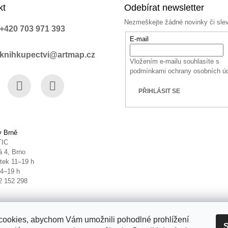
kt
Odebírat newsletter
Nezmeškejte žádné novinky či sle
+420 703 971 393
E-mail
knihkupectvi@artmap.cz
Vložením e-mailu souhlasíte s
podmínkami ochrany osobních ú
PŘIHLÁSIT SE
book
Instagram
YouTube
v Brně
TIC
 4, Brno
tek 11–19 h
14–19 h
2 152 298
ookies, abychom Vám umožnili pohodlné prohlížení
S