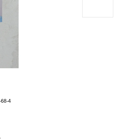
Í KLIMA
č
-68-4