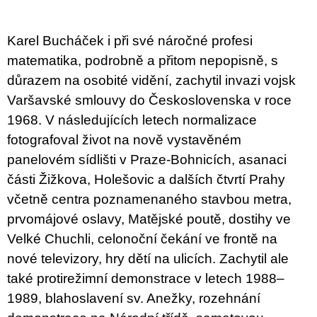
u
j
e
Karel Bucháček i při své náročné profesi
m
e
matematika, podrobně a přitom nepopisně, s
důrazem na osobité vidění, zachytil invazi vojsk
PŘIŠEL
Varšavské smlouvy do Československa v roce
ČAS
NA
1968. V následujících letech normalizace
DRUHOU
fotografoval život na nově vystavěném
:
SMĚNU
panelovém sídlišti v Praze-Bohnicích, asanaci
VÝBĚR
Z
části Žižkova, Holešovic a dal
ších čtvrtí Prahy
TEXTŮ
včetně centra poznamenaného stavbou metra,
2022 –
2025
prvomájové oslavy, Matějské poutě, dostihy ve
350
Velké Chuchli, celonoční čekání ve frontě na
Kč
nové televizory, hry dětí na ulicích. Zachytil ale
také protirežimní demonstrace v letech 1988–
1989, blahoslavení sv. Anežky, rozehnání