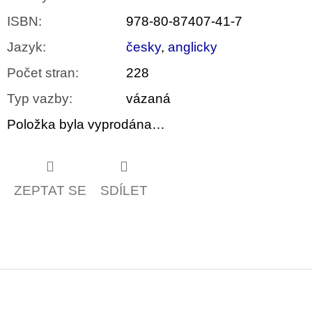
ISBN
:
978-80-87407-41-7
Jazyk
:
česky
,
anglicky
Počet stran
:
228
Typ vazby
:
vázaná
Položka byla vyprodána…
ZEPTAT SE
SDÍLET
Z