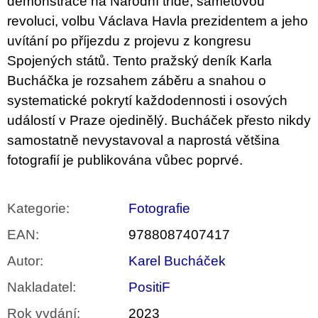
demonstrace na Národní třídě, sametovou
revoluci, volbu Václava Havla prezidentem a jeho
uvítání po příjezdu z projevu z kongresu
Spojených států. Tento pražský deník Karla
Bucháčka je rozsahem záběru a snahou o
systematické pokrytí každodennosti i osových
událostí v Praze ojedinělý. Bucháček přesto nikdy
samostatně nevystavoval a naprostá většina
fotografií je publikována vůbec poprvé.
Kategorie
:
Fotografie
EAN
:
9788087407417
Autor
:
Karel Bucháček
Nakladatel
:
PositiF
Rok vydání
:
2023