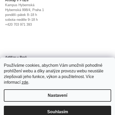
ArtMap v Praze
Kampus Hybernská
Hybernská 998/4, Praha 1
pondělí–pátek 8–18 h
sobota–neděle 9–18 h
+420 703 971 393
ArtMap v Brně
Galerie TIC
Používáme cookies, abychom Vám umožnili pohodlné
Radnická 4, Brno
prohlížení webu a díky analýze provozu webu neustále
úterý–pátek 11–19 h
zlepšovali jeho funkce, výkon a použitelnost. Více
sobota 14–19 h
+420 702 152 298
informací
zde
.
Nastavení
Souhlasím