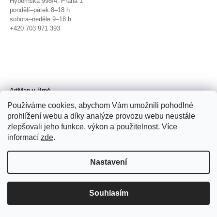
Hybernská 998/4, Praha 1
pondělí–pátek 8–18 h
sobota–neděle 9–18 h
+420 703 971 393
ArtMap v Brně
Galerie TIC
Používáme cookies, abychom Vám umožnili pohodlné
Radnická 4, Brno
prohlížení webu a díky analýze provozu webu neustále
úterý–pátek 11–19 h
zlepšovali jeho funkce, výkon a použitelnost. Více
sobota 14–19 h
+420 702 152 298
informací
zde
.
Nastavení
Souhlasím
© 2026 ArtMap. Všechna práva
vyhrazena.
Upravit nastavení cookies