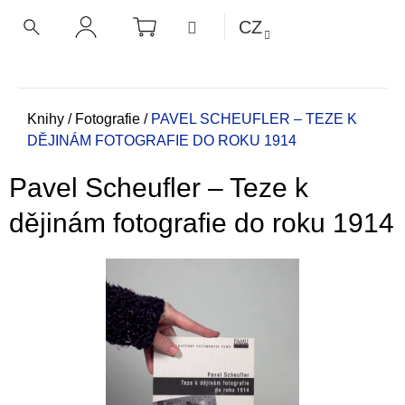
K
Přejít
NÁKUPNÍ
MENU
CZ
KOŠÍK
o
na
ZPĚT
ZPĚT
HLEDAT
PŘIHLÁŠENÍ
obsah
š
í
C
k
o
Domů
Knihy
/
Fotografie
/
PAVEL SCHEUFLER – TEZE K
DĚJINÁM FOTOGRAFIE DO ROKU 1914
p
o
Pavel Scheufler – Teze k
t
ř
dějinám fotografie do roku 1914
e
b
u
j
e
t
e
n