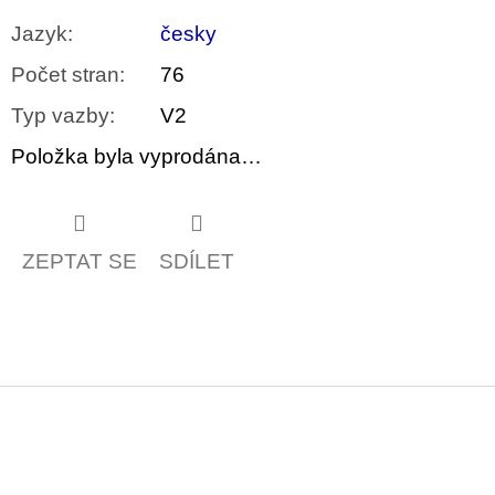
Jazyk
:
česky
Počet stran
:
76
Typ vazby
:
V2
Položka byla vyprodána…
ZEPTAT SE
SDÍLET
Z
á