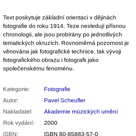
u
j
e
Text poskytuje základní orientaci v dějinách
m
e
fotografie do roku 1914. Teze nesledují přísnou
chronologii, ale jsou probírány po jednotlivých
BRUTAL
tematických okruzích. Rovnoměrná pozornost je
PRAGUE
věnována jak fotografické technice, tak vývoji
165
Kč
fotografického obrazu i fotografii jako
společenskému fenoménu.
Kategorie
:
Fotografie
Autor
:
Pavel Scheufler
Nakladatel
:
Akademie múzických umění
Rok vydání
:
2000
ISBN
:
ISBN 80-85883-57-0