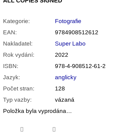
ALL COPIES SIGNED
Kategorie
:
Fotografie
EAN
:
9784908512612
Nakladatel
:
Super Labo
Rok vydání
:
2022
ISBN
:
978-4-908512-61-2
Jazyk
:
anglicky
Počet stran
:
128
Typ vazby
:
vázaná
Položka byla vyprodána…