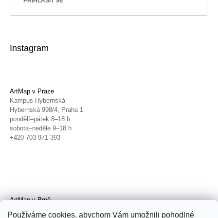
PŘIHLÁSIT SE
Instagram
ArtMap v Praze
Kampus Hybernská
Hybernská 998/4, Praha 1
pondělí–pátek 8–18 h
sobota–neděle 9–18 h
+420 703 971 393
ArtMap v Brně
Galerie TIC
Používáme cookies, abychom Vám umožnili pohodlné