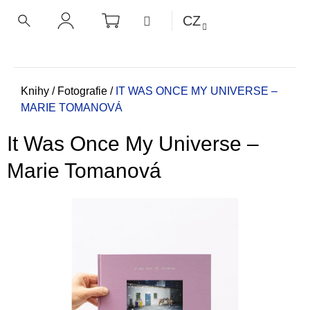
K
Přejít
NÁKUPNÍ
MENU
CZ
KOŠÍK
o
na
ZPĚT
ZPĚT
HLEDAT
PŘIHLÁŠENÍ
obsah
š
í
C
k
o
Domů
Knihy
/
Fotografie
/
IT WAS ONCE MY UNIVERSE –
MARIE TOMANOVÁ
p
o
It Was Once My Universe –
t
ř
Marie Tomanová
e
b
u
j
e
t
e
n