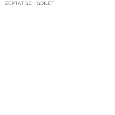
ZEPTAT SE
SDÍLET
Z
á
p
a
t
í