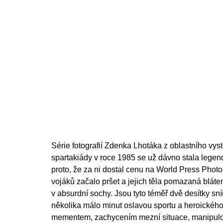
Série fotografií Zdenka Lhotáka z oblastního vy
spartakiády v roce 1985 se už dávno stala legend
proto, že za ni dostal cenu na World Press Phot
vojáků začalo pršet a jejich těla pomazaná blát
v absurdní sochy. Jsou tyto téměř dvě desítky s
několika málo minut oslavou sportu a heroickéh
mementem, zachycením mezní situace, manipul