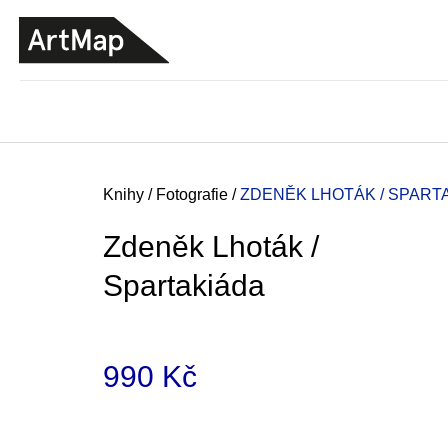
K
Přejít
o
na
ZPĚT
ZPĚT
DO
DO
obsah
š
OBCHODU
OBCHODU
í
k
Domů
Knihy
/
Fotografie
/
ZDENĚK LHOTÁK / SPART
Zdeněk Lhoták /
Spartakiáda
990 Kč
Měrná
JMÉNO
cena:
380 Kč