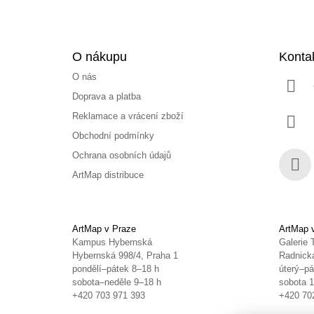
O nákupu
Konta
O nás
Doprava a platba
Reklamace a vrácení zboží
Obchodní podmínky
Ochrana osobních údajů
ArtMap distribuce
Face
ArtMap v Praze
ArtMap 
Kampus Hybernská
Galerie 
Hybernská 998/4, Praha 1
Radnická
pondělí–pátek 8–18 h
úterý–pá
sobota–neděle 9–18 h
sobota 
+420 703 971 393
+420 70