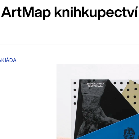
Co potřebujete najít?
HLEDAT
AKIÁDA
Doporučujeme
ARTMAT KRABIČKA
VÝVAR
ARTMAT KRABIČKA
NEJEN ROMSK