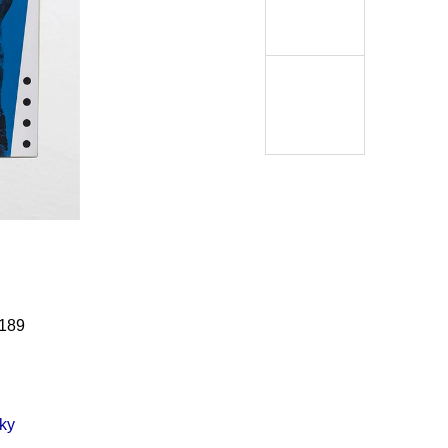
Í KLIMA
č
189
cky