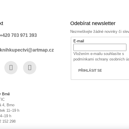
kt
Odebírat newsletter
Nezmeškejte žádné novinky či sle
+420 703 971 393
E-mail
knihkupectvi@artmap.cz
Vložením e-mailu souhlasíte s
podmínkami ochrany osobních ú
PŘIHLÁSIT SE
book
Instagram
YouTube
v Brně
TIC
 4, Brno
tek 11–19 h
14–19 h
2 152 298