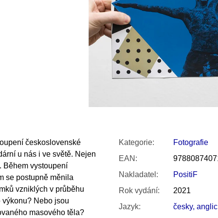
SNESITELNĚJŠ
200 Kč
300 Kč
Původně:
350 K
stoupení československé
Kategorie
:
Fotografie
ární u nás i ve světě. Nejen
EAN
:
9788087407
o. Během vystoupení
Nakladatel
:
PositiF
em se postupně měnila
nímků vzniklých v průběhu
Rok vydání
:
2021
o výkonu? Nebo jsou
Jazyk
:
česky, angli
ovaného masového těla?