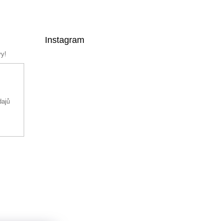
Instagram
vy!
dajů