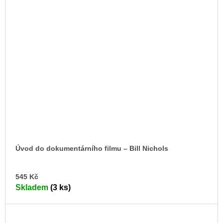
Úvod do dokumentárního filmu – Bill Nichols
DO
545 Kč
KO
Skladem
(3 ks)