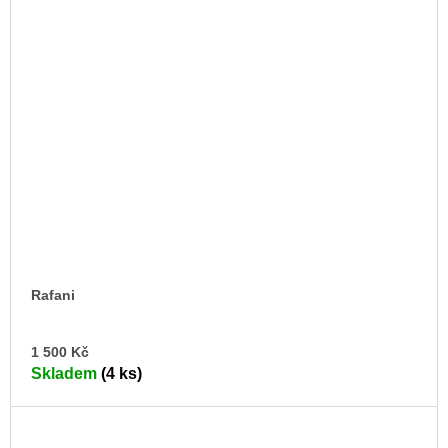
Rafani
DO
1 500 Kč
KO
Skladem
(4 ks)