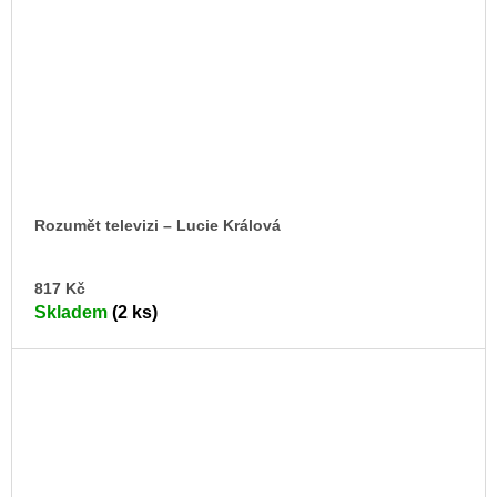
Rozumět televizi – Lucie Králová
DO
817 Kč
KO
Skladem
(2 ks)