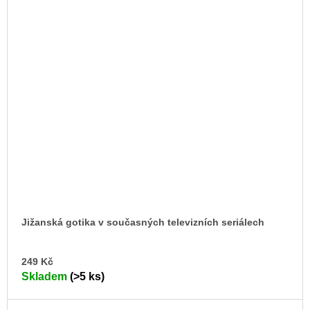
Jižanská gotika v současných televizních seriálech
DO
249 Kč
KO
Skladem
(>5 ks)