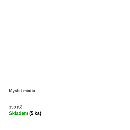
Myslet média
DO
399 Kč
KO
Skladem
(5 ks)