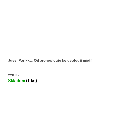
Jussi Parikka: Od archeologie ke geologii médií
DO
226 Kč
KO
Skladem
(1 ks)