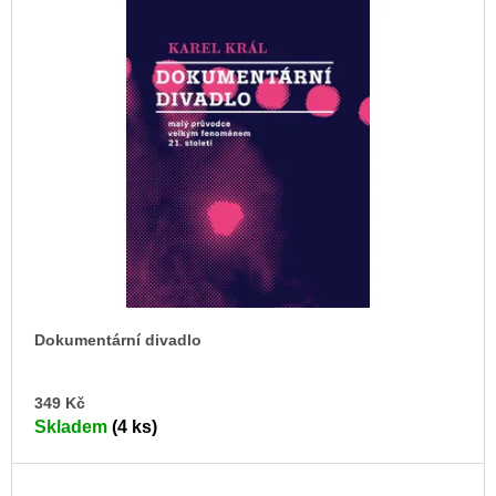
Dokumentární divadlo
DO
349 Kč
KO
Skladem
(4 ks)