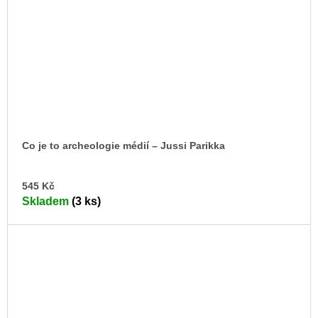
Co je to archeologie médií – Jussi Parikka
DO
545 Kč
KO
Skladem
(3 ks)