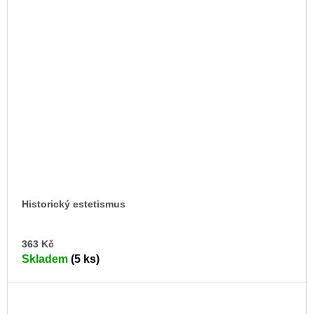
Historický estetismus
DO
363 Kč
KO
Skladem
(5 ks)