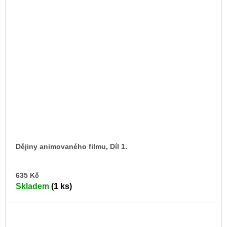
Dějiny animovaného filmu, Díl 1.
DO
635 Kč
KO
Skladem
(1 ks)