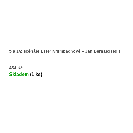
5 a 1/2 scénáře Ester Krumbachové –⁠ Jan Bernard (ed.)
DO
454 Kč
KO
Skladem
(1 ks)