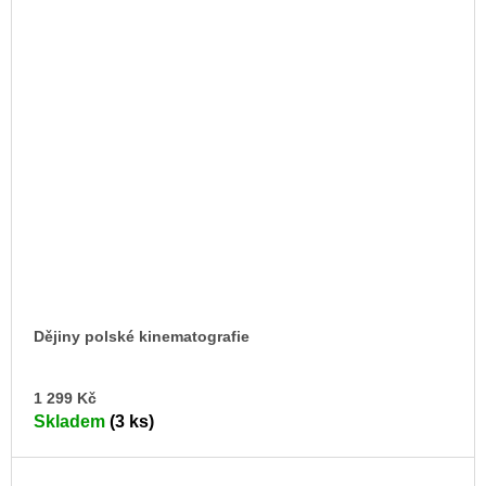
Dějiny polské kinematografie
DO
1 299 Kč
KO
Skladem
(3 ks)