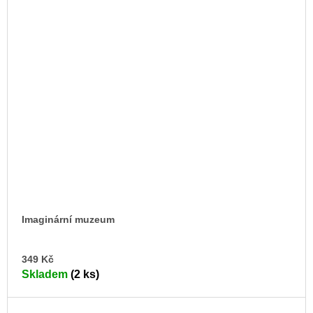
Imaginární muzeum
DO
349 Kč
KO
Skladem
(2 ks)