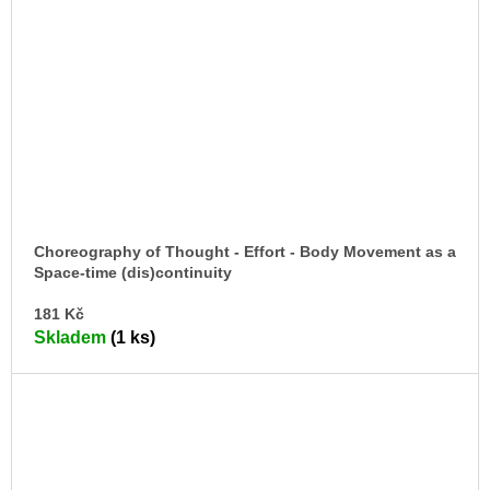
Choreography of Thought - Effort - Body Movement as a
Space-time (dis)continuity
DO
181 Kč
KO
Skladem
(1 ks)