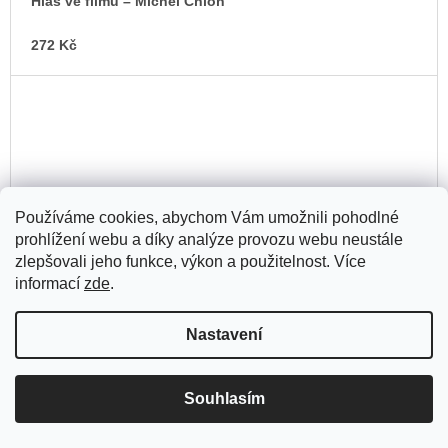
Hlas ve filmu – ⁠Michel Chion
272 Kč
Používáme cookies, abychom Vám umožnili pohodlné
prohlížení webu a díky analýze provozu webu neustále
zlepšovali jeho funkce, výkon a použitelnost. Více
informací
zde
.
Nastavení
Souhlasím
Zázračné křížení / Karel Teige a Vítězslav Nezval –⁠ Martin
Charvát