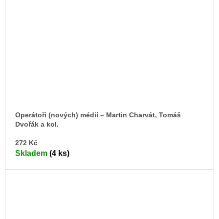
Operátoři (nových) médií – Martin Charvát, Tomáš
Dvořák a kol.
DO
272 Kč
KO
Skladem
(4 ks)