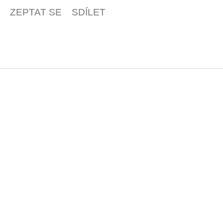
ZEPTAT SE
SDÍLET
Z
á
p
a
t
í