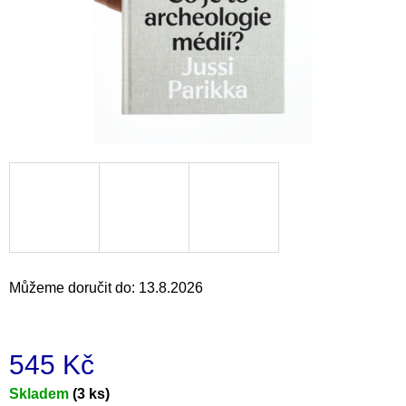
a
j
í
t
?
HLEDAT
Můžeme doručit do:
13.8.2026
D
o
p
o
545 Kč
r
u
Měrná
Skladem
(3 ks)
č