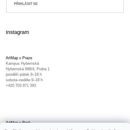
PŘIHLÁSIT SE
Instagram
ArtMap v Praze
Kampus Hybernská
Hybernská 998/4, Praha 1
pondělí–pátek 8–18 h
sobota–neděle 9–18 h
+420 703 971 393
ArtMap v Brně
Galerie TIC