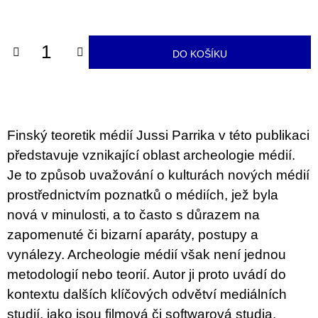
u
cena:
j
e
m
DO KOŠÍKU
e
TEORIE
FIKCE
JAKO
ODNOSNÉ
Finský teoretik médií Jussi Parrika v této publikaci
TAŠKY
představuje vznikající oblast archeologie médií.
100
Kč
Je to způsob uvažování o kulturách nových médií
prostřednictvím poznatků o médiích, jež byla
nová v minulosti, a to často s důrazem na
zapomenuté či bizarní aparáty, postupy a
vynálezy. Archeologie médií však není jednou
metodologií nebo teorií. Autor ji proto uvádí do
kontextu dalších klíčových odvětví mediálních
studií, jako jsou filmová či softwarová studia,