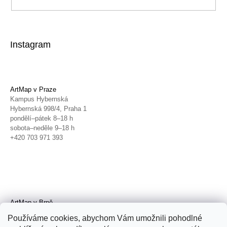
Instagram
ArtMap v Praze
Kampus Hybernská
Hybernská 998/4, Praha 1
pondělí–pátek 8–18 h
sobota–neděle 9–18 h
+420 703 971 393
ArtMap v Brně
Galerie TIC
Používáme cookies, abychom Vám umožnili pohodlné
Radnická 4, Brno