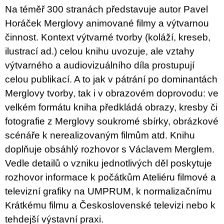
u
Na téměř 300 stranách představuje autor Pavel
j
Horáček Merglovy animované filmy a výtvarnou
e
m
činnost. Kontext výtvarné tvorby (koláží, kreseb,
e
ilustrací ad.) celou knihu uvozuje, ale vztahy
výtvarného a audiovizuálního díla prostupují
PŘIŠEL
ČAS
celou publikací. A to jak v pátrání po dominantách
NA
DRUHOU
Merglovy tvorby, tak i v obrazovém doprovodu: ve
:
velkém formátu kniha předkládá obrazy, kresby či
SMĚNU
VÝBĚR
fotografie z Merglovy soukromé sbírky, obrázkové
Z
TEXTŮ
scénáře k nerealizovaným filmům atd. Knihu
2022 –
doplňuje obsáhlý rozhovor s Václavem Merglem.
2025
Vedle detailů o vzniku jednotlivých děl poskytuje
350
Kč
rozhovor informace k počátkům Ateliéru filmové a
televizní grafiky na UMPRUM, k normalizačnímu
Krátkému filmu a Československé televizi nebo k
tehdejší výstavní praxi.