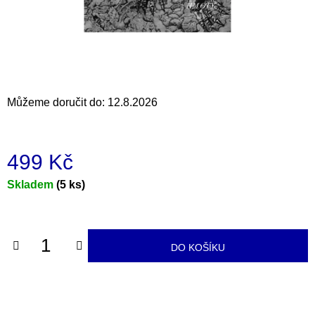
a
j
í
t
?
Můžeme doručit do:
12.8.2026
499 Kč
HLEDAT
Měrná
Skladem
(5 ks)
cena:
D
o
DO KOŠÍKU
p
o
r
u
č