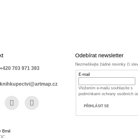
kt
Odebírat newsletter
Nezmeškejte žádné novinky či sle
+420 703 971 393
E-mail
knihkupectvi@artmap.cz
Vložením e-mailu souhlasíte s
podmínkami ochrany osobních ú
PŘIHLÁSIT SE
book
Instagram
YouTube
v Brně
TIC