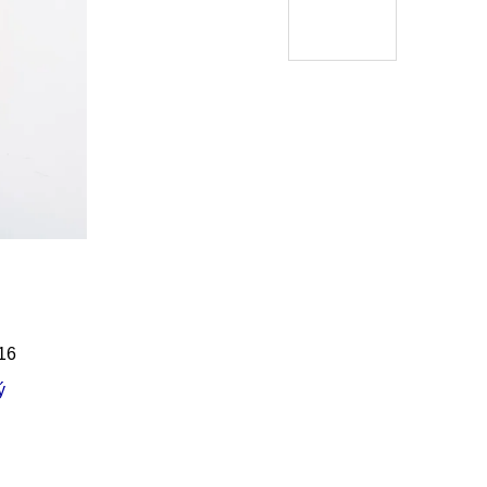
Í KLIMA
č
16
ý