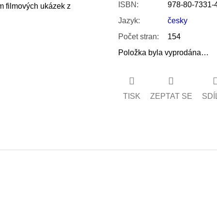
ISBN
:
978-80-7331-
m filmových ukázek z
Jazyk
:
česky
Počet stran
:
154
Položka byla vyprodána…
TISK
ZEPTAT SE
SDÍ