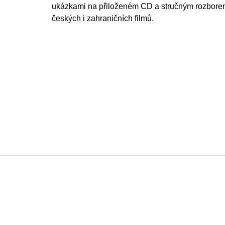
ukázkami na přiloženém CD a stručným rozbore
českých i zahraničních filmů.
Z
á
p
a