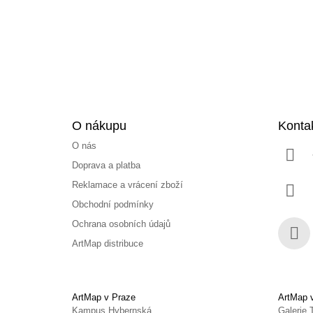
t
í
O nákupu
Konta
O nás
Doprava a platba
Reklamace a vrácení zboží
Obchodní podmínky
Ochrana osobních údajů
ArtMap distribuce
Face
ArtMap v Praze
ArtMap 
Kampus Hybernská
Galerie 