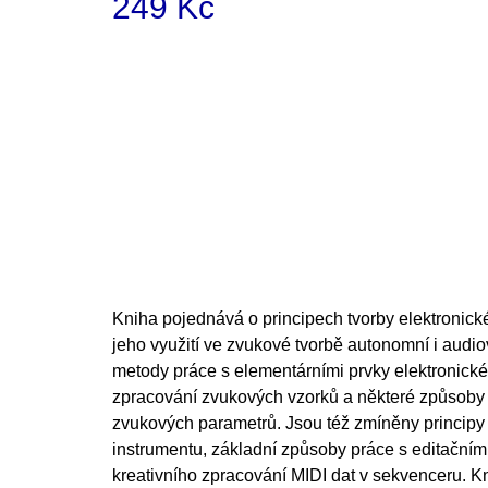
249 Kč
Měrná
cena:
Kniha pojednává o principech tvorby elektronic
jeho využití ve zvukové tvorbě autonomní i audi
metody práce s elementárními prvky elektronické
zpracování zvukových vzorků a některé způsoby 
zvukových parametrů. Jsou též zmíněny principy
instrumentu, základní způsoby práce s editační
kreativního zpracování MIDI dat v sekvenceru. 