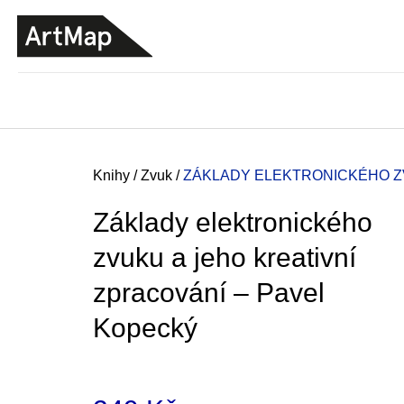
K
Přejít
o
na
ZPĚT
ZPĚT
DO
DO
obsah
š
OBCHODU
OBCHODU
í
k
Domů
Knihy
/
Zvuk
/
ZÁKLADY ELEKTRONICKÉHO ZV
Základy elektronického
zvuku a jeho kreativní
zpracování – Pavel
Kopecký
JMÉNO
380 Kč