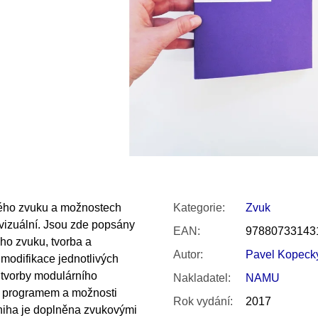
SNESITELNĚJŠ
200 Kč
300 Kč
Původně:
350 K
kého zvuku a možnostech
Kategorie
:
Zvuk
ovizuální. Jsou zde popsány
EAN
:
97880733143
ho zvuku, tvorba a
Autor
:
Pavel Kopeck
modifikace jednotlivých
 tvorby modulárního
Nakladatel
:
NAMU
m programem a možnosti
Rok vydání
:
2017
Kniha je doplněna zvukovými