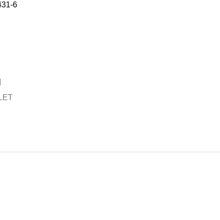
431-6
LET