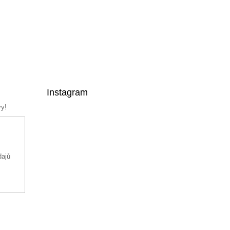
Instagram
vy!
dajů