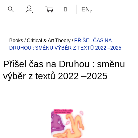
C
Skip
SHOPPING
MENU
EN
CART
a
to
BACK
BACK
SEARCH
LOGIN
content
r
t
W
h
Home
Books
/
Critical & Art Theory
/
PŘIŠEL ČAS NA
DRUHOU : SMĚNU
VÝBĚR Z TEXTŮ 2022 –2025
a
t
Přišel čas na Druhou : směnu
a
r
výběr z textů 2022 –2025
e
y
o
u
l
o
o
k