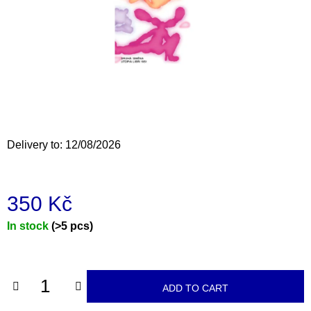
i
n
g
f
o
r
?
Delivery to:
12/08/2026
350 Kč
SEARCH
Measure
In stock
(>5 pcs)
price:
W
e
r
ADD TO CART
e