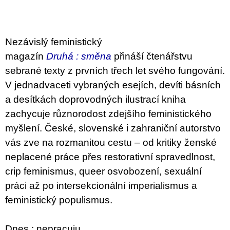
c
o
m
m
e
Nezávislý feministický
n
magazín
Druhá : směna
přináší čtenářstvu
d
sebrané texty z prvních třech let svého fungování.
BRUTAL
V jednadvaceti vybraných esejích, devíti básních
PRAGUE
a desítkách doprovodných ilustrací kniha
165
zachycuje různorodost zdejšího feministického
Kč
myšlení. České, slovenské i zahraniční autorstvo
vás zve na rozmanitou cestu – od kritiky ženské
neplacené práce přes restorativní spravedlnost,
crip feminismus, queer osvobození, sexuální
práci až po intersekcionální imperialismus a
feministický populismus.
Dnes : nepracuju.