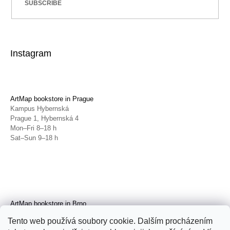
SUBSCRIBE
Instagram
ArtMap bookstore in Prague
Kampus Hybernská
Prague 1, Hybernská 4
Mon–Fri 8–18 h
Sat–Sun 9–18 h
ArtMap bookstore in Brno
Galerie TIC
Tento web používá soubory cookie. Dalším procházením
Brno, Radnická 4