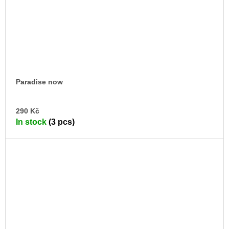
Paradise now
AD
290 Kč
TO
In stock
(3 pcs)
CA