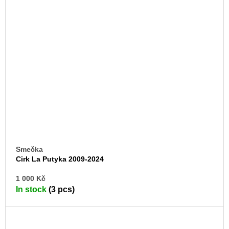
Smečka
Cirk La Putyka 2009-2024
AD
1 000 Kč
TO
In stock
(3 pcs)
CA