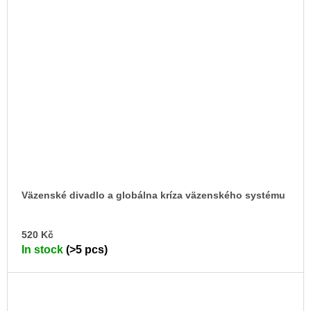
Väzenské divadlo a globálna kríza väzenského systému
AD
520 Kč
TO
In stock
(>5 pcs)
CA