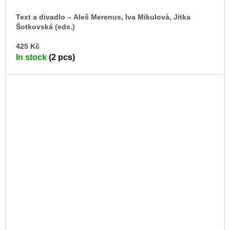
Text a divadlo – Aleš Merenus, Iva Mikulová, Jitka
Šotkovská (eds.)
AD
425 Kč
TO
In stock
(2 pcs)
CA