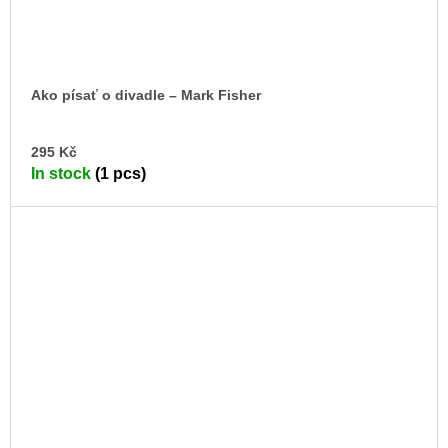
Ako písať o divadle –⁠ Mark Fisher
AD
295 Kč
TO
In stock
(1 pcs)
CA