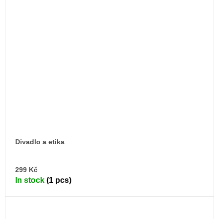
Divadlo a etika
AD
299 Kč
TO
In stock
(1 pcs)
CA