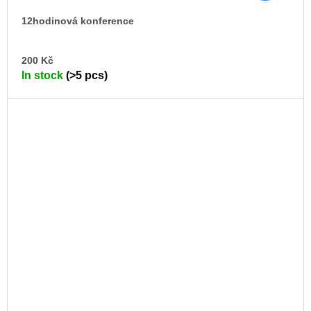
12hodinová konference
AD
200 Kč
TO
In stock
(>5 pcs)
CA