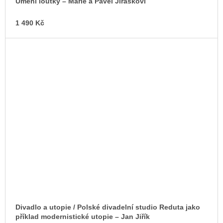
Umění loutky – Marie a Pavel Jiráskovi
1 490 Kč
Divadlo a utopie / Polské divadelní studio Reduta jako
příklad modernistické utopie – Jan Jiřík