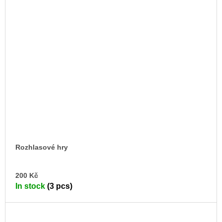
Rozhlasové hry
AD
200 Kč
TO
In stock
(3 pcs)
CA