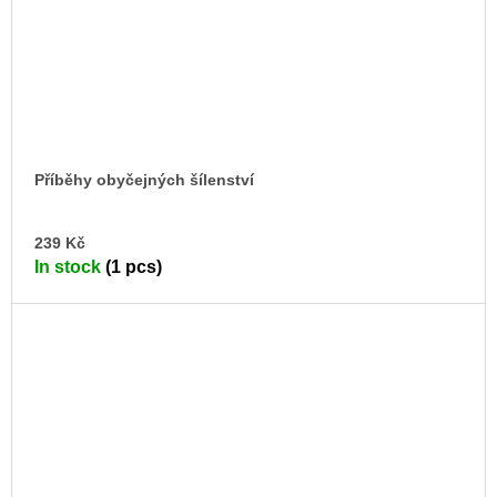
Příběhy obyčejných šílenství
AD
239 Kč
TO
In stock
(1 pcs)
CA