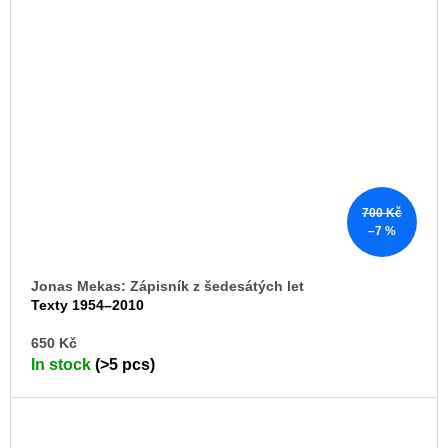
700 Kč
–7 %
Jonas Mekas: Zápisník z šedesátých let
Texty 1954–2010
AD
650 Kč
TO
In stock
(>5 pcs)
CA