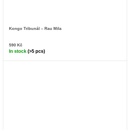
Kongo Tribunál – Rau Mila
AD
590 Kč
TO
In stock
(>5 pcs)
CA