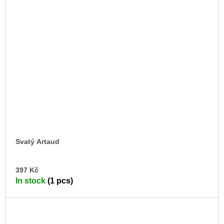
Svatý Artaud
AD
397 Kč
TO
In stock
(1 pcs)
CA