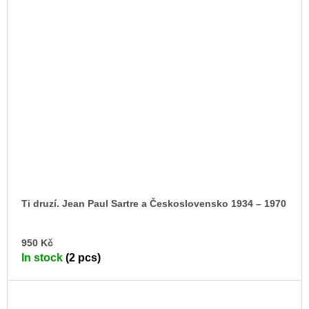
Ti druzí. Jean Paul Sartre a Československo 1934 – 1970
AD
950 Kč
TO
In stock
(2 pcs)
CA