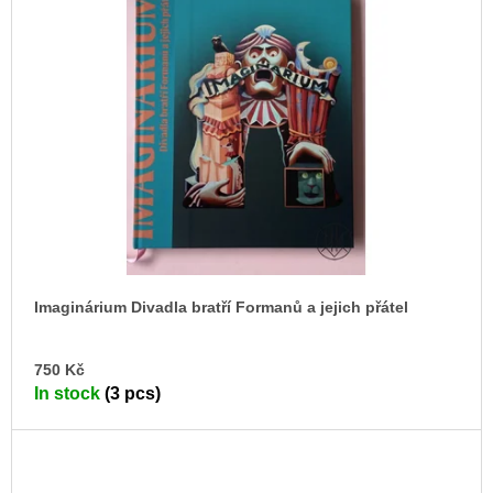
c
o
m
m
e
n
d
ARTMAT
KRABIČKA
ARTMAT
BOX
200
Kč
Imaginárium Divadla bratří Formanů a jejich přátel
AD
750 Kč
TO
In stock
(3 pcs)
CA