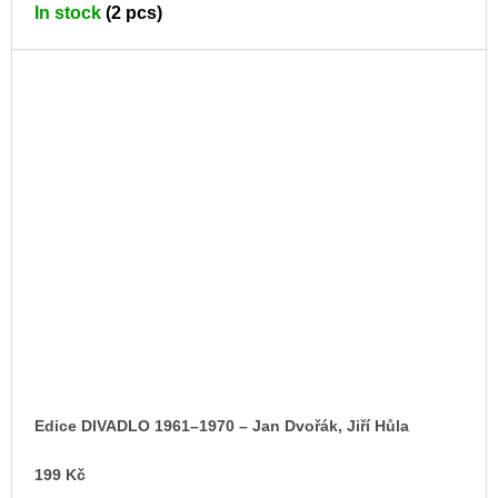
TO
In stock
(2 pcs)
CA
Edice DIVADLO 1961–1970 – Jan Dvořák, Jiří Hůla
199 Kč