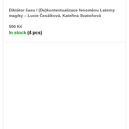
Diktátor času / (De)kontextualizace fenoménu Laterny
magiky – Lucie Česálková, Kateřina Svatoňová
AD
500 Kč
TO
In stock
(4 pcs)
CA