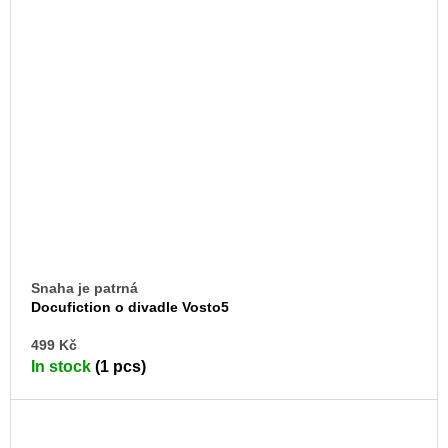
Snaha je patrná
Docufiction o divadle Vosto5
AD
499 Kč
TO
In stock
(1 pcs)
CA