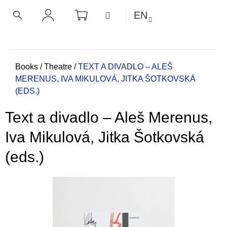
C
Skip
SHOPPING
MENU
EN
CART
a
to
BACK
BACK
SEARCH
LOGIN
content
r
t
W
h
Home
Books
/
Theatre
/
TEXT A DIVADLO – ALEŠ
MERENUS, IVA MIKULOVÁ, JITKA ŠOTKOVSKÁ
a
(EDS.)
t
a
Text a divadlo – Aleš Merenus,
r
e
Iva Mikulová, Jitka Šotkovská
y
(eds.)
o
u
l
o
o
k