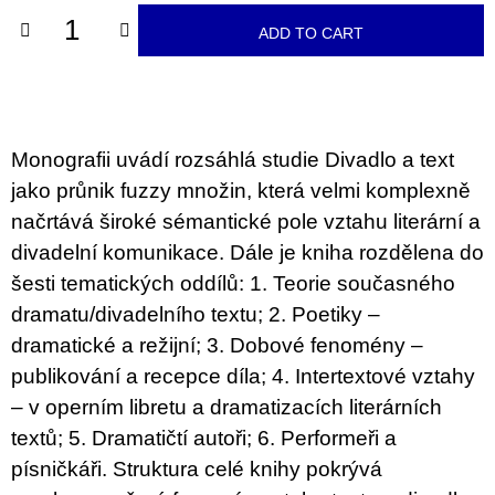
c
o
ADD TO CART
m
m
e
n
d
Monografii uvádí rozsáhlá studie Divadlo a text
BRUTAL
jako průnik fuzzy množin, která velmi komplexně
PRAGUE
načrtává široké sémantické pole vztahu literární a
165
Kč
divadelní komunikace. Dále je kniha rozdělena do
šesti tematických oddílů: 1. Teorie současného
dramatu/divadelního textu; 2. Poetiky –
dramatické a režijní; 3. Dobové fenomény –
publikování a recepce díla; 4. Intertextové vztahy
– v operním libretu a dramatizacích literárních
textů; 5. Dramatičtí autoři; 6. Performeři a
písničkáři. Struktura celé knihy pokrývá