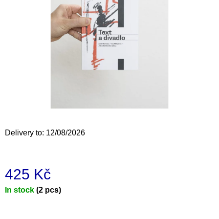
i
n
g
f
o
r
?
Delivery to:
12/08/2026
SEARCH
425 Kč
W
Measure
In stock
(2 pcs)
e
price:
r
e