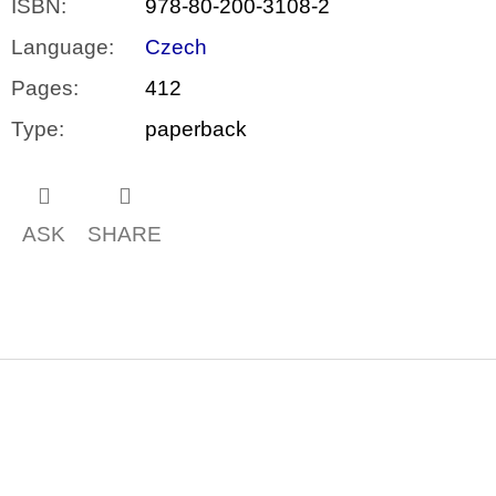
ISBN
:
978-80-200-3108-2
Language
:
Czech
Pages
:
412
Type
:
paperback
ASK
SHARE
F
o
o