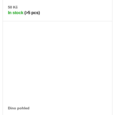
AD
50 Kč
TO
In stock
(>5 pcs)
CA
Dino pohled