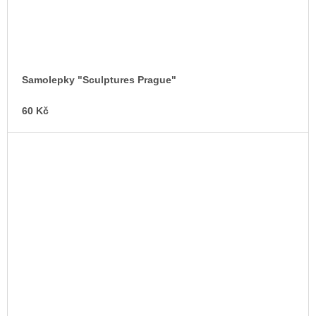
Samolepky "Sculptures Prague"
60 Kč