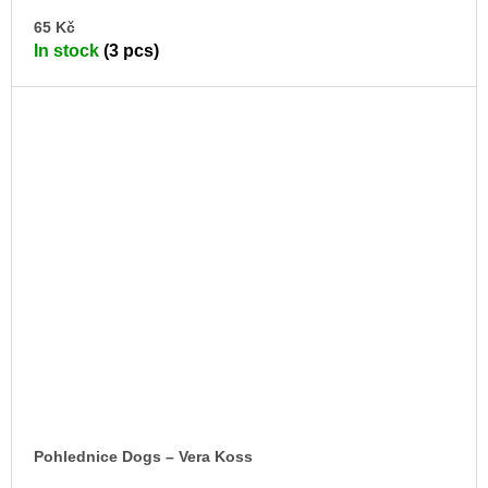
AD
65 Kč
TO
In stock
(3 pcs)
CA
Pohlednice Dogs – Vera Koss