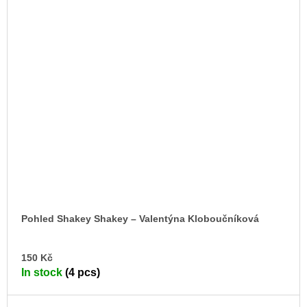
Pohled Shakey Shakey – Valentýna Kloboučníková
AD
150 Kč
TO
In stock
(4 pcs)
CA