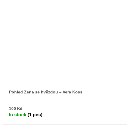
Pohled Žena se hvězdou –⁠ Vera Koss
AD
100 Kč
TO
In stock
(1 pcs)
CA