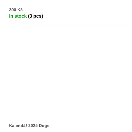
AD
300 Kč
TO
In stock
(3 pcs)
CA
Kalendář 2025 Dogs