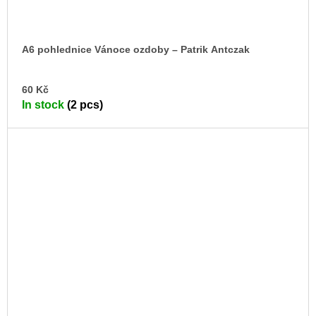
A6 pohlednice Vánoce ozdoby – Patrik Antczak
AD
60 Kč
TO
In stock
(2 pcs)
CA