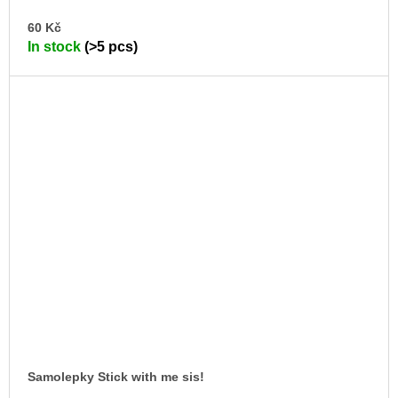
AD
60 Kč
TO
In stock
(>5 pcs)
CA
Samolepky Stick with me sis!