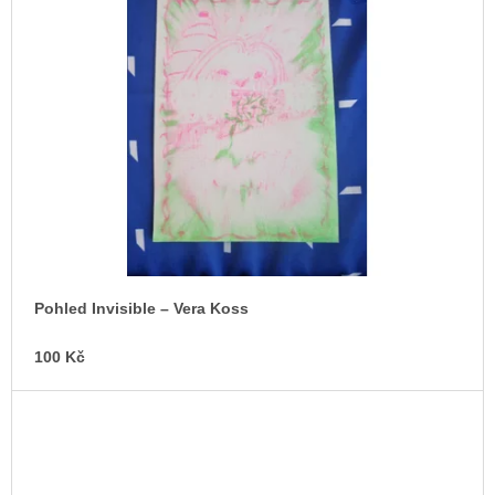
c
o
m
m
e
n
d
BRUTAL
PRAGUE
165
Kč
Pohled Invisible –⁠ Vera Koss
100 Kč