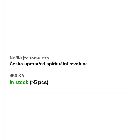
Neříkejte tomu ezo
Česko uprostřed spirituální revoluce
AD
450 Kč
TO
In stock
(>5 pcs)
CA