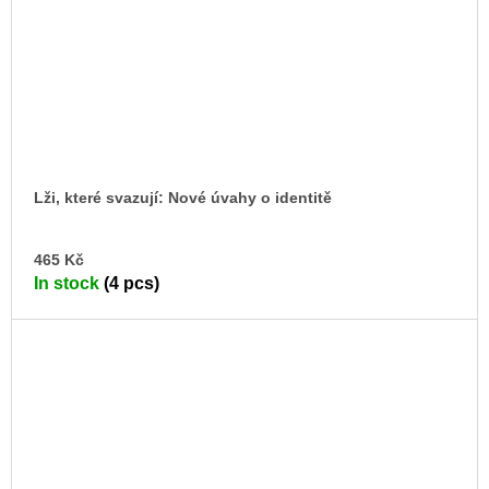
Lži, které svazují: Nové úvahy o identitě
AD
465 Kč
TO
In stock
(4 pcs)
CA