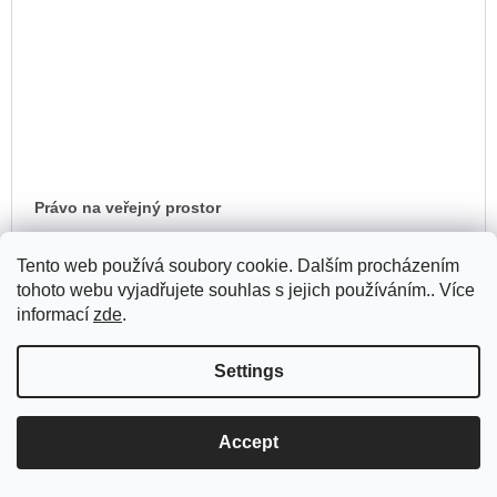
Právo na veřejný prostor
Tento web používá soubory cookie. Dalším procházením
AD
385 Kč
TO
tohoto webu vyjadřujete souhlas s jejich používáním.. Více
In stock
(1 pcs)
CA
informací
zde
.
Settings
Accept