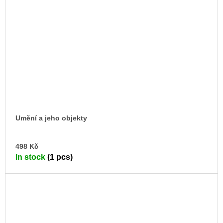
Umění a jeho objekty
AD
498 Kč
TO
In stock
(1 pcs)
CA