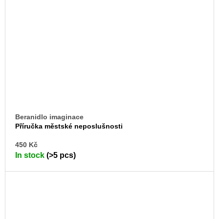
Beranidlo imaginace
Příručka městské neposlušnosti
AD
450 Kč
TO
In stock
(>5 pcs)
CA