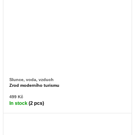
Slunce, voda, vzduch
Zrod moderního turismu
AD
499 Kč
TO
In stock
(2 pcs)
CA