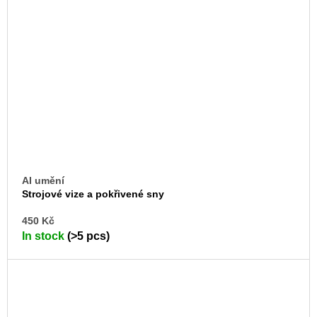
AI umění
Strojové vize a pokřivené sny
AD
450 Kč
TO
In stock
(>5 pcs)
CA