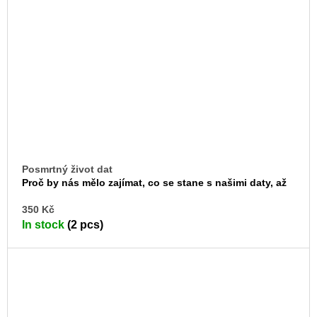
Posmrtný život dat
Proč by nás mělo zajímat, co se stane s našimi daty, až
zemřeme
AD
350 Kč
TO
In stock
(2 pcs)
CA