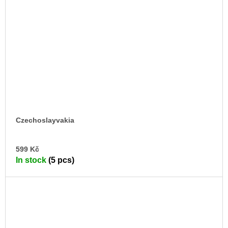
Czechoslayvakia
AD
599 Kč
TO
In stock
(5 pcs)
CA