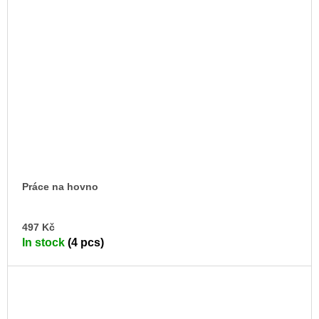
Práce na hovno
AD
497 Kč
TO
In stock
(4 pcs)
CA