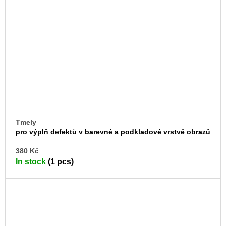
Tmely
pro výplň defektů v barevné a podkladové vrstvě obrazů
na textilní podložce
AD
380 Kč
TO
In stock
(1 pcs)
CA