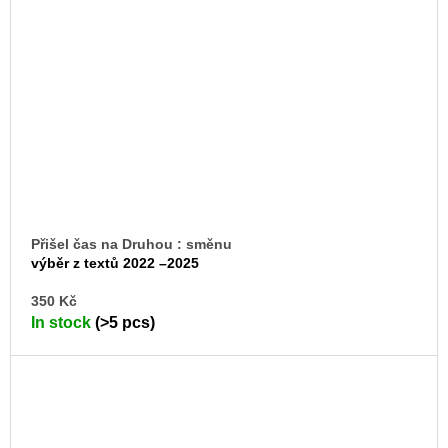
Přišel čas na Druhou : směnu
výběr z textů 2022 –2025
AD
350 Kč
TO
In stock
(>5 pcs)
CA