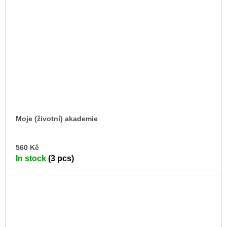
Moje (životní) akademie
AD
560 Kč
TO
In stock
(3 pcs)
CA