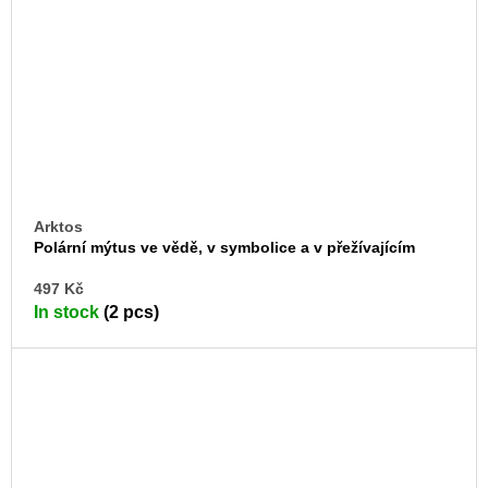
Arktos
Polární mýtus ve vědě, v symbolice a v přežívajícím
nacismu
AD
497 Kč
TO
In stock
(2 pcs)
CA