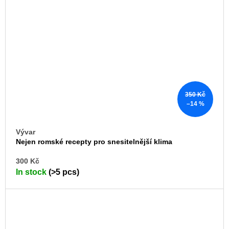
350 Kč
–14 %
Vývar
Nejen romské recepty pro snesitelnější klima
AD
300 Kč
TO
In stock
(>5 pcs)
CA