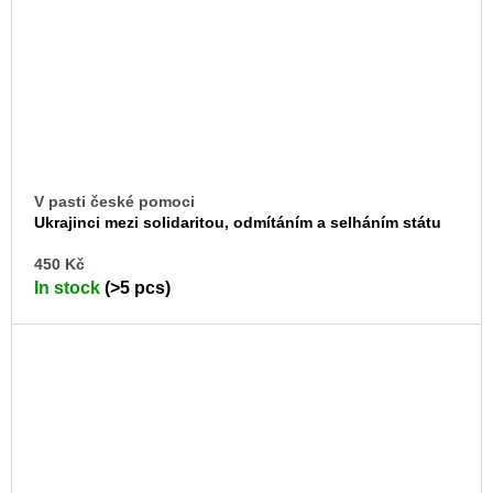
V pasti české pomoci
Ukrajinci mezi solidaritou, odmítáním a selháním státu
AD
450 Kč
TO
In stock
(>5 pcs)
CA