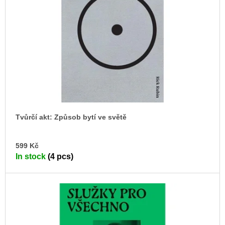
c
o
o
f
m
p
m
e
r
n
o
d
d
u
ARTMAT
KRABIČKA
c
ARTMAT
t
BOX
Tvůrčí akt: Způsob bytí ve světě
s
200
Kč
AD
599 Kč
TO
In stock
(4 pcs)
CA