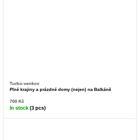
Turbo-venkov
Plné krajiny a prázdné domy (nejen) na Balkáně
AD
700 Kč
TO
In stock
(3 pcs)
CA