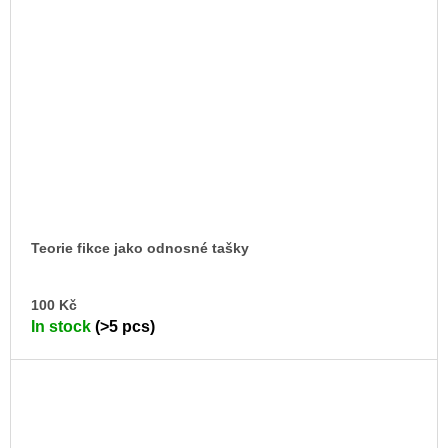
Teorie fikce jako odnosné tašky
AD
100 Kč
TO
In stock
(>5 pcs)
CA