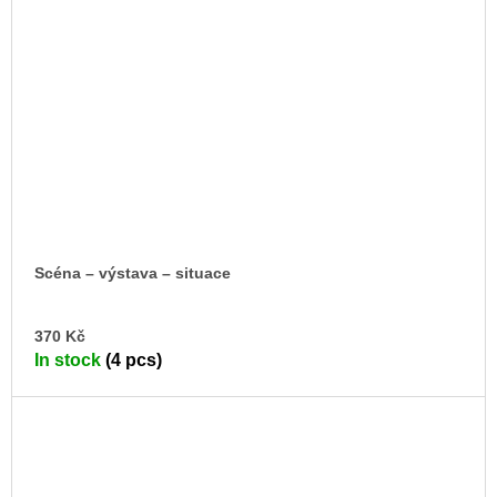
Scéna – výstava – situace
AD
370 Kč
TO
In stock
(4 pcs)
CA