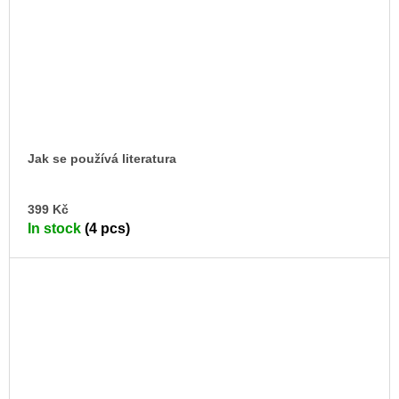
Jak se používá literatura
AD
399 Kč
TO
In stock
(4 pcs)
CA