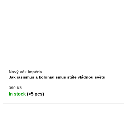
Nový věk impéria
Jak rasismus a kolonialismus stále vládnou světu
AD
390 Kč
TO
In stock
(>5 pcs)
CA