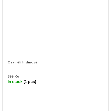
Osamělí hrdinové
AD
399 Kč
TO
In stock
(1 pcs)
CA