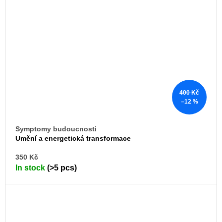
400 Kč
–12 %
Symptomy budoucnosti
Umění a energetická transformace
AD
350 Kč
TO
In stock
(>5 pcs)
CA