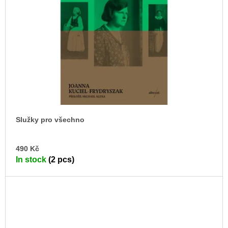
Služky pro všechno
AD
490 Kč
TO
In stock
(2 pcs)
CA