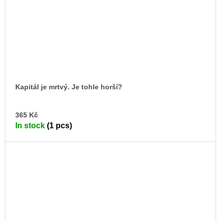
Kapitál je mrtvý. Je tohle horší?
AD
365 Kč
TO
In stock
(1 pcs)
CA