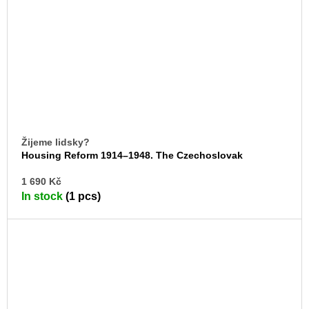
Žijeme lidsky?
Housing Reform 1914–1948. The Czechoslovak
Werkbund
AD
1 690 Kč
TO
In stock
(1 pcs)
CA