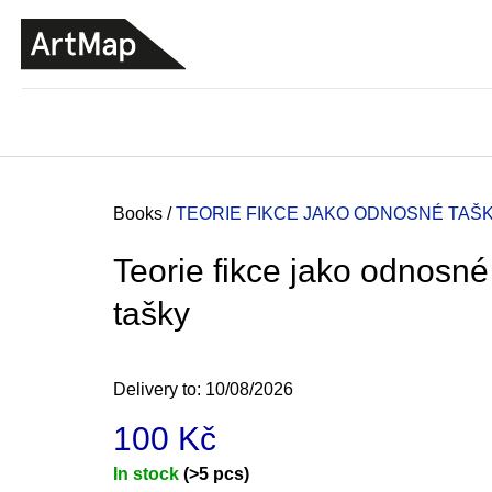
C
Skip
a
to
BACK
BACK
SHOPPING
SHOPPING
content
r
t
Home
Books
/
TEORIE FIKCE JAKO ODNOSNÉ TAŠ
Teorie fikce jako odnosné
tašky
Delivery to:
10/08/2026
100 Kč
ARTMAT KRABIČKA
Measure
In stock
(>5 pcs)
ARTMAT BOX