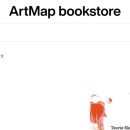
What are you looking for?
SEARCH
KY
We recommend
JMÉNO
VÝVAR
NEJEN ROMSK
380 Kč