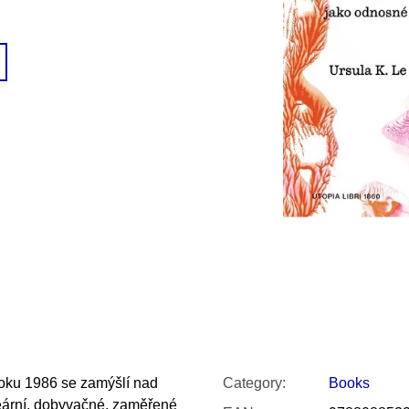
SNESITELNĚJŠ
300 Kč
Was:
350 Kč
roku 1986 se zamýšlí nad
Category
:
Books
neární, dobyvačné, zaměřené