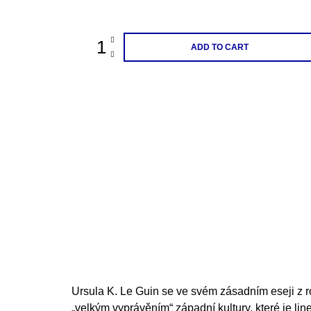
price:
200 Kč
ADD TO CART
Ursula K. Le Guin se ve svém zásadním eseji z 
„velkým vyprávěním“ západní kultury, které je li