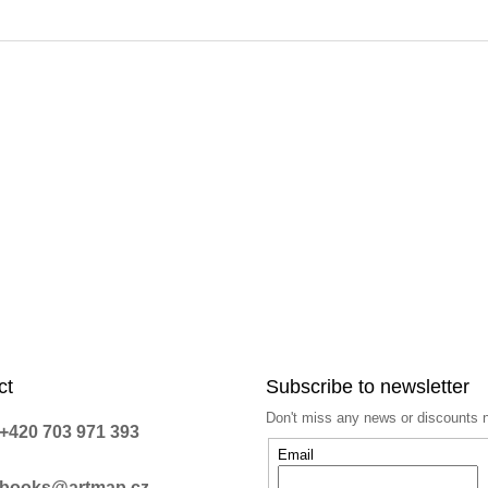
ct
Subscribe to newsletter
Don't miss any news or discounts 
+420 703 971 393
Email
books@artmap.cz