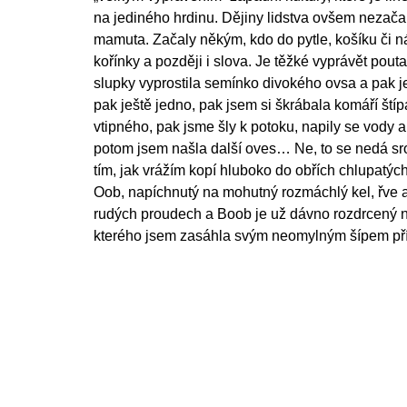
na jediného hrdinu. Dějiny lidstva ovšem nezačal
mamuta. Začaly někým, kdo do pytle, košíku či 
kořínky a později i slova. Je těžké vyprávět pout
slupky vyprostila semínko divokého ovsa a pak je
pak ještě jedno, pak jsem si škrábala komáří ští
vtipného, pak jsme šly k potoku, napily se vody a
potom jsem našla další oves… Ne, to se nedá sr
tím, jak vrážím kopí hluboko do obřích chlupatý
Oob, napíchnutý na mohutný rozmáchlý kel, řve a
rudých proudech a Boob je už dávno rozdrcený 
kterého jsem zasáhla svým neomylným šípem př