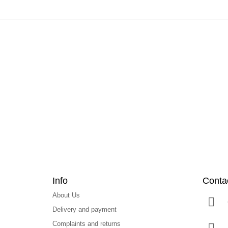
F
o
o
t
e
r
Info
Conta
About Us
Delivery and payment
Complaints and returns