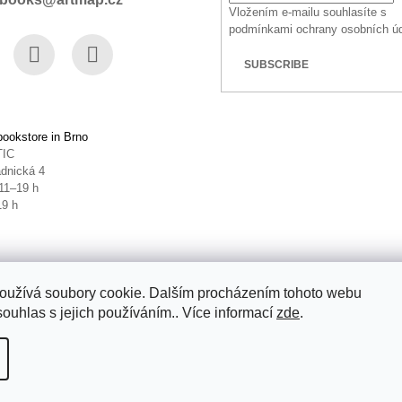
Vložením e-mailu souhlasíte s
podmínkami ochrany osobních ú
SUBSCRIBE
book
Instagram
YouTube
ookstore in Brno
TIC
dnická 4
11–19 h
19 h
oužívá soubory cookie. Dalším procházením tohoto webu
souhlas s jejich používáním.. Více informací
zde
.
ettings