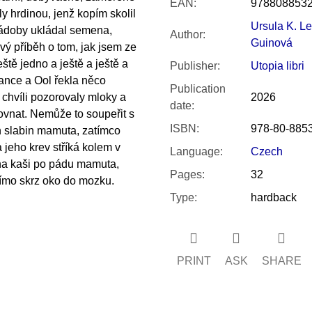
EAN
:
978808853
y hrdinou, jenž kopím skolil
Ursula K. Le
nádoby ukládal semena,
Author
:
Guinová
avý příběh o tom, jak jsem ze
ště jedno a ještě a ještě a
Publisher
:
Utopia libri
pance a Ool řekla něco
Publication
 chvíli pozorovaly mloky a
2026
date
:
ovnat. Nemůže to soupeřit s
ISBN
:
978-80-885
ch slabin mamuta, zatímco
 jeho krev stříká kolem v
Language
:
Czech
na kaši po pádu mamuta,
Pages
:
32
ímo skrz oko do mozku.
Type
:
hardback
PRINT
ASK
SHARE