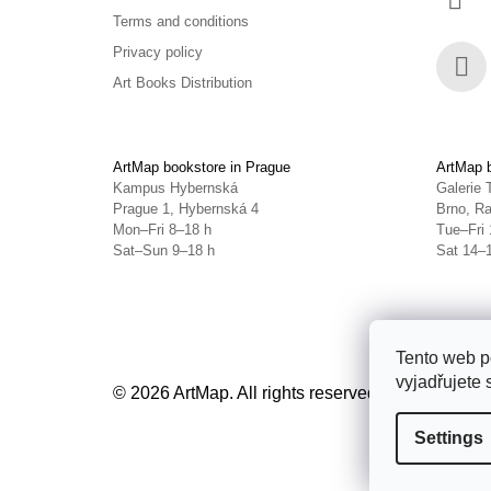
Terms and conditions
Privacy policy
Art Books Distribution
Face
ArtMap bookstore in Prague
ArtMap b
Kampus Hybernská
Galerie 
Prague 1, Hybernská 4
Brno, Ra
Mon–Fri 8–18 h
Tue–Fri 
Sat–Sun 9–18 h
Sat 14–
Tento web p
vyjadřujete 
© 2026 ArtMap. All rights reserved.
Edit cookie s
Settings