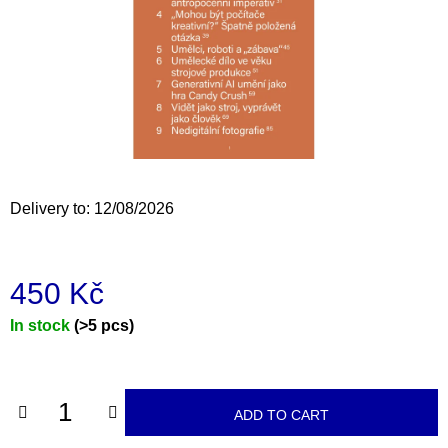
i
n
g
f
o
r
?
Delivery to:
12/08/2026
450 Kč
SEARCH
Measure
In stock
(>5 pcs)
price:
W
e
r
ADD TO CART
e