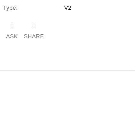
Type
:
V2
ASK
SHARE
F
o
o
t
e
r