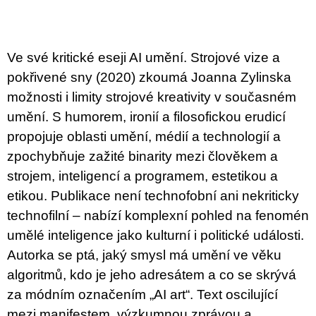
c
o
m
m
e
Ve své kritické eseji AI umění. Strojové vize a
n
pokřivené sny (2020) zkoumá Joanna Zylinska
d
možnosti i limity strojové kreativity v současném
ARTMAT
umění. S humorem, ironií a filosofickou erudicí
KRABIČKA
propojuje oblasti umění, médií a technologií a
ARTMAT
BOX
zpochybňuje zažité binarity mezi člověkem a
200
strojem, inteligencí a programem, estetikou a
Kč
etikou. Publikace není technofobní ani nekriticky
technofilní – nabízí komplexní pohled na fenomén
umělé inteligence jako kulturní i politické události.
Autorka se ptá, jaký smysl má umění ve věku
algoritmů, kdo je jeho adresátem a co se skrývá
za módním označením „AI art“. Text oscilující
mezi manifestem, výzkumnou zprávou a