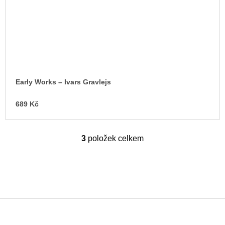
Early Works – Ivars Gravlejs
689 Kč
3
položek celkem
O
v
l
á
d
a
c
í
p
Z