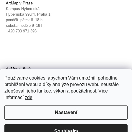
ArtMap v Praze
Kampus Hybernská
Hybernská 998/4, Praha 1
pondělí–pátek 8–18 h
sobota–neděle 9–18 h
+420 703 971 393
ArtMap v Brně
Galerie TIC
Používáme cookies, abychom Vám umožnili pohodlné
Radnická 4, Brno
prohlížení webu a díky analýze provozu webu neustále
úterý–pátek 11–19 h
zlepšovali jeho funkce, výkon a použitelnost. Více
sobota 14–19 h
+420 702 152 298
informací
zde
.
Nastavení
Souhlasím