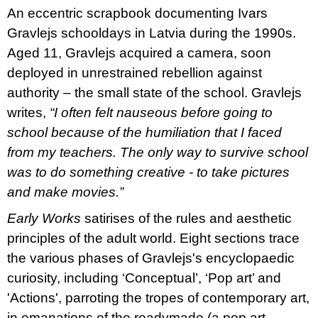
u
An eccentric scrapbook documenting Ivars
j
Gravlejs schooldays in Latvia during the 1990s.
e
m
Aged 11, Gravlejs acquired a camera, soon
e
deployed in unrestrained rebellion against
authority – the small state of the school. Gravlejs
PŘIŠEL
ČAS
writes,
“I often felt nauseous before going to
NA
DRUHOU
school because of the humiliation that I faced
:
from my teachers. The only way to survive school
SMĚNU
VÝBĚR
was to do something creative - to take pictures
Z
TEXTŮ
and make movies.”
2022 –
2025
Early Works
satirises of the rules and aesthetic
350
principles of the adult world. Eight sections trace
Kč
the various phases of Gravlejs's encyclopaedic
curiosity, including ‘Conceptual’, ‘Pop art’ and
'Actions', parroting the tropes of contemporary art,
in emanations of the readymade (a pop art