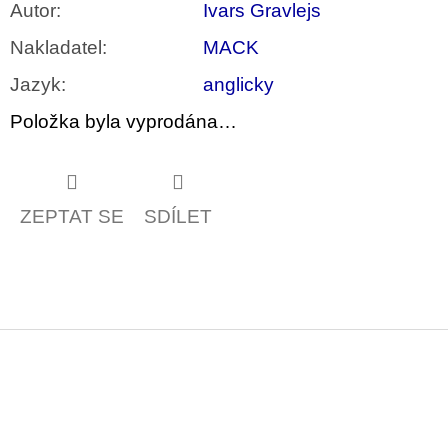
Autor
:
Ivars Gravlejs
Nakladatel
:
MACK
Jazyk
:
anglicky
Položka byla vyprodána…
ZEPTAT SE
SDÍLET
Z
á
p