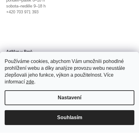
pondělí–pátek 8–18 h
sobota–neděle 9–18 h
+420 703 971 393
ArtMap v Brně
Galerie TIC
Používáme cookies, abychom Vám umožnili pohodlné
Radnická 4, Brno
prohlížení webu a díky analýze provozu webu neustále
úterý–pátek 11–19 h
zlepšovali jeho funkce, výkon a použitelnost. Více
sobota 14–19 h
+420 702 152 298
informací
zde
.
Nastavení
Souhlasím
© 2026 ArtMap. Všechna práva
vyhrazena.
Upravit nastavení cookies