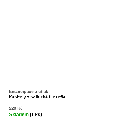
Emancipace a útlak
Kapitoly z politické filosofie
DO
220 Kč
KO
Skladem
(1 ks)