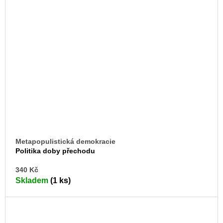
Metapopulistická demokracie
Politika doby přechodu
DO
340 Kč
KO
Skladem
(1 ks)