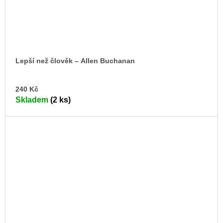
Lepší než člověk – Allen Buchanan
DO
240 Kč
KO
Skladem
(2 ks)