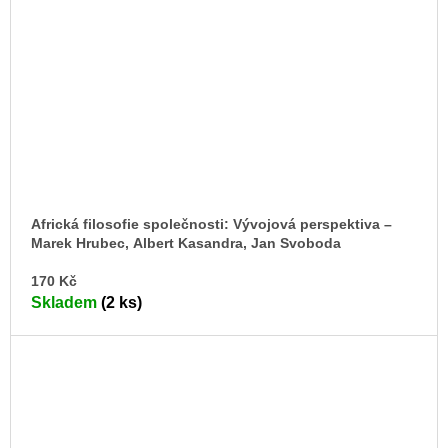
Africká filosofie společnosti: Vývojová perspektiva –
Marek Hrubec, Albert Kasandra, Jan Svoboda
DO
170 Kč
KO
Skladem
(2 ks)