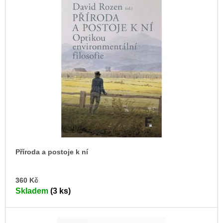
ý
u
p
j
e
i
m
s
e
p
r
JMÉNO
o
380
Kč
d
u
k
t
ů
Příroda a postoje k ní
DO
360 Kč
KO
Skladem
(3 ks)