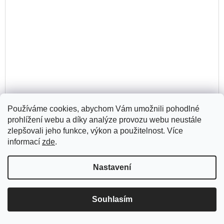
Používáme cookies, abychom Vám umožnili pohodlné
Vymyšlená Ithaka / Recepce antické mytologie v české
prohlížení webu a díky analýze provozu webu neustále
kultuře
zlepšovali jeho funkce, výkon a použitelnost. Více
informací
zde
.
DO
275 Kč
KO
Skladem
(1 ks)
Nastavení
Souhlasím