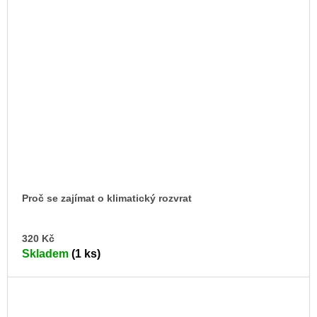
Proč se zajímat o klimatický rozvrat
DO
320 Kč
KO
Skladem
(1 ks)