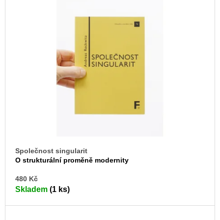
Společnost singularit
O strukturální proměně modernity
DO
480 Kč
KO
Skladem
(1 ks)