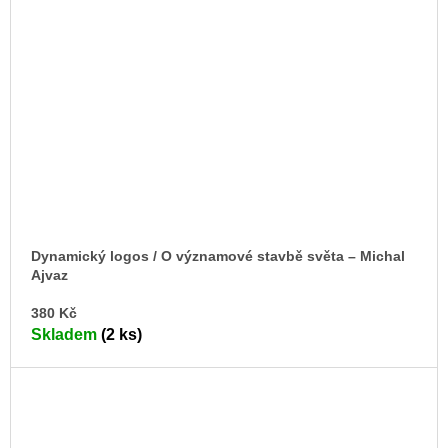
Dynamický logos / O významové stavbě světa – Michal
Ajvaz
DO
380 Kč
KO
Skladem
(2 ks)