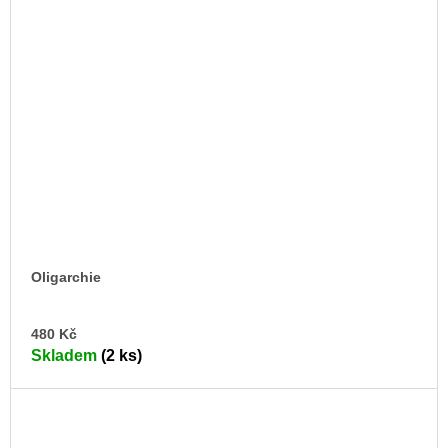
Oligarchie
DO
480 Kč
KO
Skladem
(2 ks)