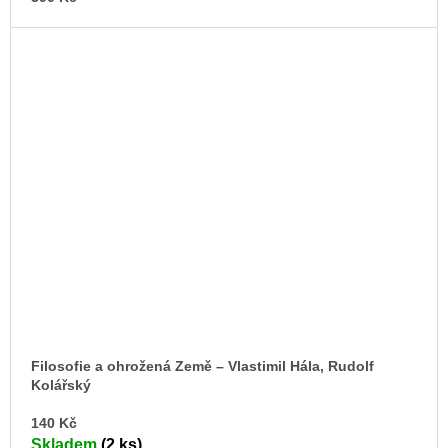
Filosofie a ohrožená Země – Vlastimil Hála, Rudolf
Kolářský
DO
140 Kč
KO
Skladem
(2 ks)