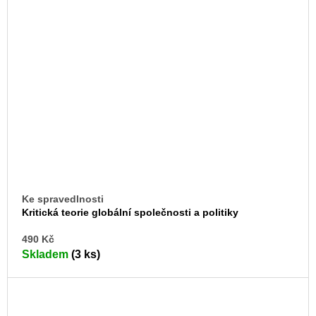
Ke spravedlnosti
Kritická teorie globální společnosti a politiky
DO
490 Kč
KO
Skladem
(3 ks)