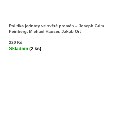
Politika jednoty ve světě proměn – Joseph Grim
Feinberg, Michael Hauser, Jakub Ort
DO
220 Kč
KO
Skladem
(2 ks)