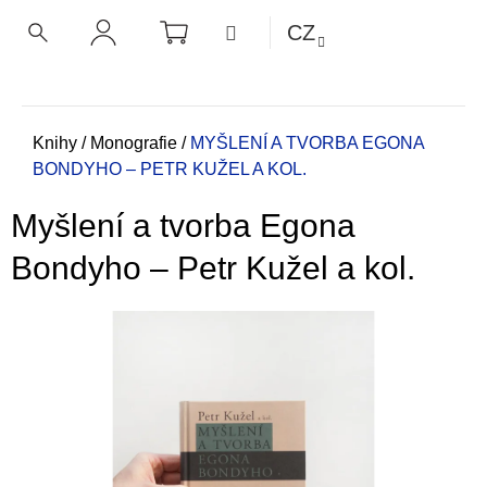
K
Přejít
NÁKUPNÍ
MENU
CZ
KOŠÍK
o
na
ZPĚT
ZPĚT
HLEDAT
PŘIHLÁŠENÍ
obsah
š
í
C
k
o
Domů
Knihy
/
Monografie
/
MYŠLENÍ A TVORBA EGONA
BONDYHO – PETR KUŽEL A KOL.
p
o
Myšlení a tvorba Egona
t
ř
Bondyho – Petr Kužel a kol.
e
b
u
j
e
t
e
n