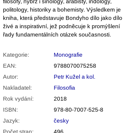
filosofy, nýbrž i sinology, arabisty, indology,
politology, historiky a bohemisty. Výsledkem je
kniha, která představuje Bondyho dílo jako dílo
živé a inspirativní, jež podněcuje k promýšlení
řady fundamentálních otázek současnosti.
Kategorie
:
Monografie
EAN
:
9788070075258
Autor
:
Petr Kužel a kol.
Nakladatel
:
Filosofia
Rok vydání
:
2018
ISBN
:
978-80-7007-525-8
Jazyk
:
česky
Počet stran
:
496