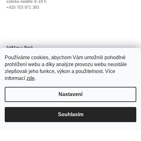
sobota–neděle 9–18 h
+420 703 971 393
ArtMap v Brně
Galerie TIC
Používáme cookies, abychom Vám umožnili pohodlné
Radnická 4, Brno
prohlížení webu a díky analýze provozu webu neustále
úterý–pátek 11–19 h
zlepšovali jeho funkce, výkon a použitelnost. Více
sobota 14–19 h
+420 702 152 298
informací
zde
.
Nastavení
Souhlasím
© 2026 ArtMap. Všechna práva
vyhrazena.
Upravit nastavení cookies