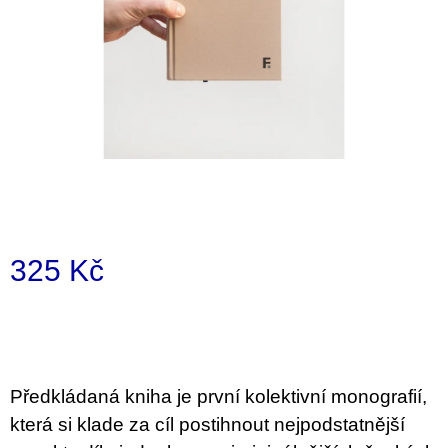
a
j
í
t
?
HLEDAT
325 Kč
Měrná
D
cena:
o
p
o
Předkládaná kniha je první kolektivní monografií,
r
u
která si klade za cíl postihnout nejpodstatnější
č