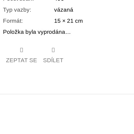
Typ vazby
:
vázaná
Formát
:
15 × 21 cm
Položka byla vyprodána…
ZEPTAT SE
SDÍLET
Z
á
p
a