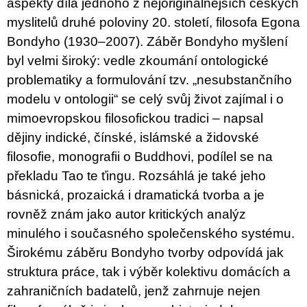
aspekty díla jednoho z nejoriginálnějších českých
u
j
myslitelů druhé poloviny 20. století, filosofa Egona
e
Bondyho (1930–2007). Záběr Bondyho myšlení
m
e
byl velmi široký: vedle zkoumání ontologické
problematiky a formulování tzv. „nesubstančního
PŘIŠEL
modelu v ontologii“ se celý svůj život zajímal i o
ČAS
NA
mimoevropskou filosofickou tradici – napsal
DRUHOU
:
dějiny indické, čínské, islámské a židovské
SMĚNU
filosofie, monografii o Buddhovi, podílel se na
VÝBĚR
Z
překladu Tao te ťingu. Rozsáhlá je také jeho
TEXTŮ
básnická, prozaická i dramatická tvorba a je
2022 –
2025
rovněž znám jako autor kritických analýz
350
minulého i současného společenského systému.
Kč
Širokému záběru Bondyho tvorby odpovídá jak
struktura práce, tak i výběr kolektivu domácích a
zahraničních badatelů, jenž zahrnuje nejen