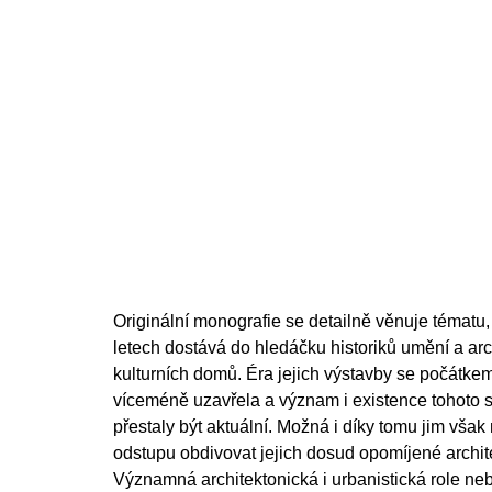
200 Kč
cena:
Originální monografie se detailně věnuje tématu,
letech dostává do hledáčku historiků umění a arc
kulturních domů. Éra jejich výstavby se počátkem
víceméně uzavřela a význam i existence tohoto s
přestaly být aktuální. Možná i díky tomu jim vša
odstupu obdivovat jejich dosud opomíjené archite
Významná architektonická i urbanistická role neb