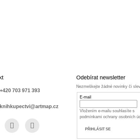
kt
Odebírat newsletter
Nezmeškejte žádné novinky či sle
+420 703 971 393
E-mail
knihkupectvi@artmap.cz
Vložením e-mailu souhlasíte s
podmínkami ochrany osobních ú
PŘIHLÁSIT SE
book
Instagram
YouTube