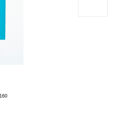
Í KLIMA
č
160