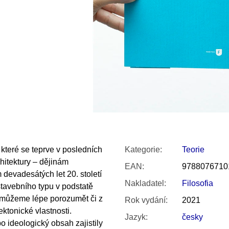
SNESITELNĚJŠ
300 Kč
Původně:
350 K
 které se teprve v posledních
Kategorie
:
Teorie
hitektury – dějinám
EAN
:
9788076710
 devadesátých let 20. století
Nakladatel
:
Filosofia
tavebního typu v podstatě
k můžeme lépe porozumět či z
Rok vydání
:
2021
ktonické vlastnosti.
Jazyk
:
česky
o ideologický obsah zajistily