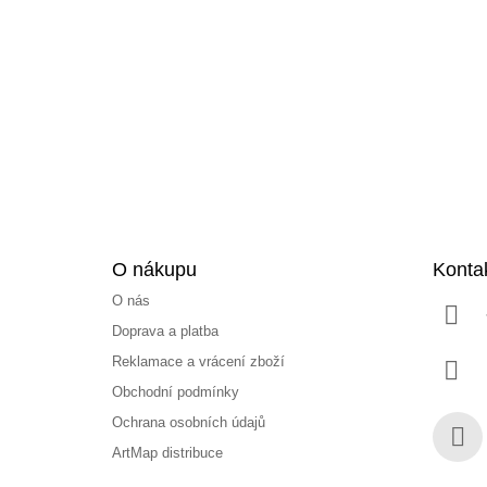
á
p
a
t
í
O nákupu
Konta
O nás
Doprava a platba
Reklamace a vrácení zboží
Obchodní podmínky
Ochrana osobních údajů
ArtMap distribuce
Face