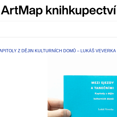
Co potřebujete najít?
HLEDAT
 KAPITOLY Z DĚJIN KULTURNÍCH DOMŮ – LUKÁŠ VEVERKA
Doporučujeme
JMÉNO
VÝVAR
NEJEN ROMSK
380 Kč