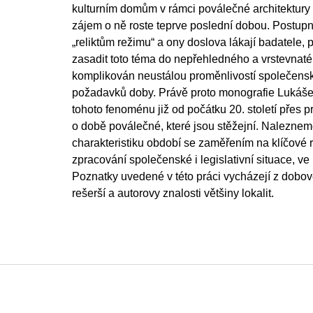
kulturním domům v rámci poválečné architektury
zájem o ně roste teprve poslední dobou. Postupně
„reliktům režimu“ a ony doslova lákají badatele, p
zasadit toto téma do nepřehledného a vrstevnatéh
komplikován neustálou proměnlivostí společens
požadavků doby. Právě proto monografie Lukáše
tohoto fenoménu již od počátku 20. století přes p
o době poválečné, které jsou stěžejní. Naleznem
charakteristiku období se zaměřením na klíčové r
zpracování společenské i legislativní situace, ve
Poznatky uvedené v této práci vycházejí z dobové 
rešerší a autorovy znalosti většiny lokalit.
Z