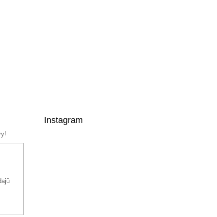
Instagram
vy!
dajů