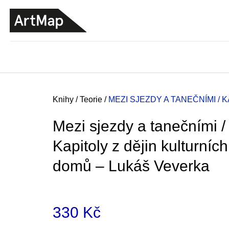
K
Přejít
o
na
ZPĚT
ZPĚT
DO
DO
obsah
š
OBCHODU
OBCHODU
í
k
Domů
Knihy
/
Teorie
/
MEZI SJEZDY A TANEČNÍMI /
Mezi sjezdy a tanečními /
Kapitoly z dějin kulturních
domů – Lukáš Veverka
330 Kč
ARTMAT KRABIČKA
ARTMAT KRABIČKA
Měrná