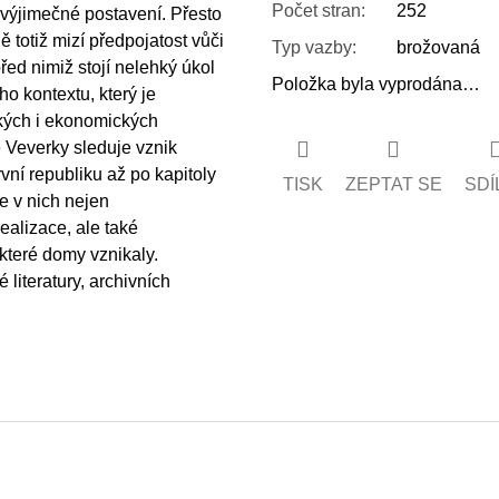
Počet stran
:
252
 výjimečné postavení. Přesto
 totiž mizí předpojatost vůči
Typ vazby
:
brožovaná
řed nimiž stojí nelehký úkol
Položka byla vyprodána…
o kontextu, který je
kých i ekonomických
 Veverky sleduje vznik
rvní republiku až po kapitoly
TISK
ZEPTAT SE
SDÍ
e v nich nejen
ealizace, ale také
 které domy vznikaly.
literatury, archivních