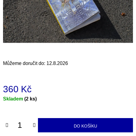
a
j
í
t
?
Můžeme doručit do:
12.8.2026
HLEDAT
360 Kč
D
Měrná
Skladem
(2 ks)
o
cena:
p
o
r
DO KOŠÍKU
u
č