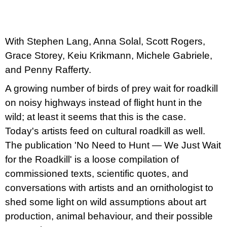
u
j
e
m
With Stephen Lang, Anna Solal, Scott Rogers,
e
Grace Storey, Keiu Krikmann, Michele Gabriele,
VÝVAR
and Penny Rafferty.
NEJEN
ROMSKÉ
A growing number of birds of prey wait for roadkill
RECEPTY
PRO
on noisy highways instead of flight hunt in the
SNESITELNĚJŠÍ
wild; at least it seems that this is the case.
KLIMA
Today's artists feed on cultural roadkill as well.
300
Kč
The publication 'No Need to Hunt — We Just Wait
Původně:
350
for the Roadkill' is a loose compilation of
Kč
commissioned texts, scientific quotes, and
conversations with artists and an ornithologist to
shed some light on wild assumptions about art
production, animal behaviour, and their possible