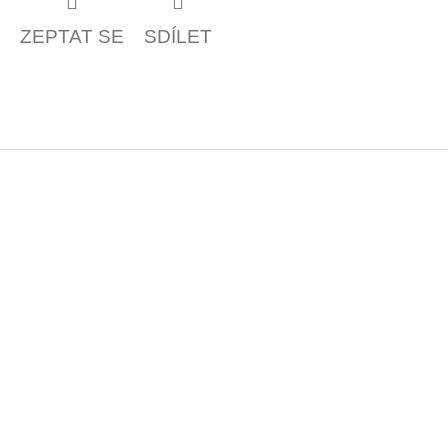
ZEPTAT SE
SDÍLET
Z
á
p
a
t
í