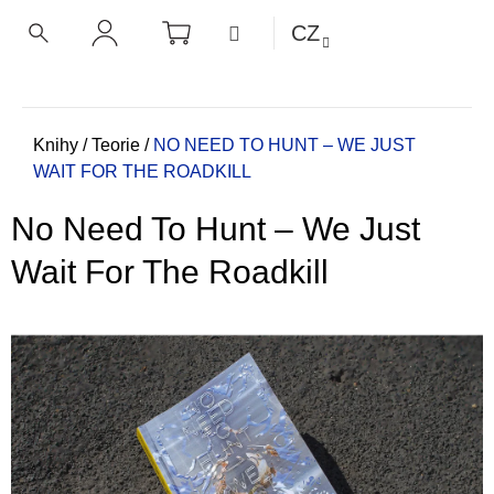
K
Přejít
NÁKUPNÍ
MENU
CZ
KOŠÍK
o
na
ZPĚT
ZPĚT
HLEDAT
PŘIHLÁŠENÍ
obsah
š
í
C
k
o
Domů
Knihy
/
Teorie
/
NO NEED TO HUNT – WE JUST
WAIT FOR THE ROADKILL
p
o
No Need To Hunt – We Just
t
ř
Wait For The Roadkill
e
b
u
j
e
t
e
n