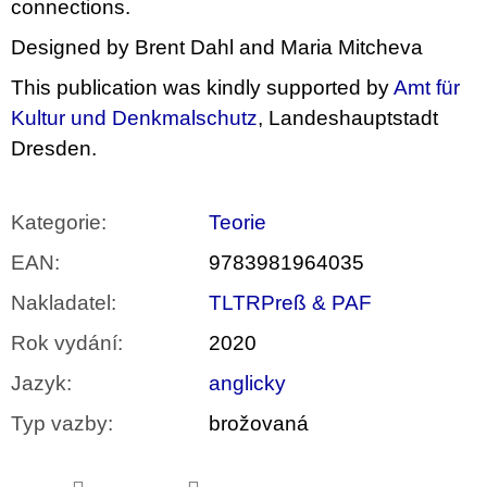
connections.
Designed by Brent Dahl and Maria Mitcheva
This publication was kindly supported by
Amt für
Kultur und Denkmalschutz
, Landeshauptstadt
Dresden.
Kategorie
:
Teorie
EAN
:
9783981964035
Nakladatel
:
TLTRPreß & PAF
Rok vydání
:
2020
Jazyk
:
anglicky
Typ vazby
:
brožovaná