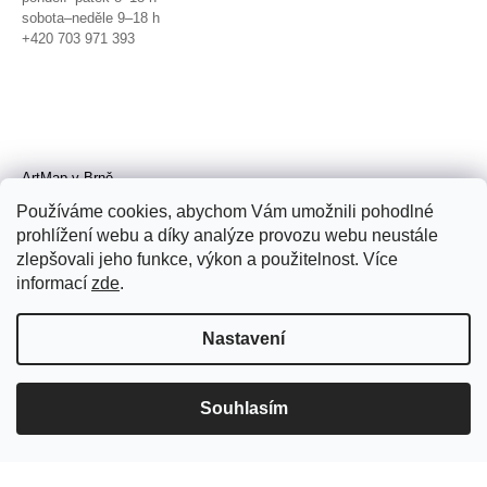
sobota–neděle 9–18 h
+420 703 971 393
ArtMap v Brně
Galerie TIC
Používáme cookies, abychom Vám umožnili pohodlné
Radnická 4, Brno
prohlížení webu a díky analýze provozu webu neustále
úterý–pátek 11–19 h
zlepšovali jeho funkce, výkon a použitelnost. Více
sobota 14–19 h
+420 702 152 298
informací
zde
.
Nastavení
Souhlasím
© 2026 ArtMap. Všechna práva
vyhrazena.
Upravit nastavení cookies