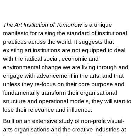
u
j
e
m
The Art Institution of Tomorrow
is a unique
e
manifesto for raising the standard of institutional
ARTMAT
practices across the world. It suggests that
KRABIČKA
existing art institutions are not equipped to deal
ARTMAT
KRABIČKA
with the radical social, economic and
200
environmental change we are living through and
Kč
engage with advancement in the arts, and that
unless they re-focus on their core purpose and
fundamentally transform their organisational
structure and operational models, they will start to
lose their relevance and influence.
Built on an extensive study of non-profit visual-
arts organisations and the creative industries at