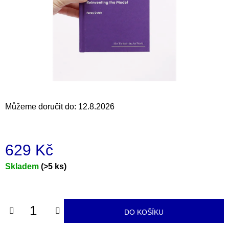
a
j
í
t
?
Můžeme doručit do:
12.8.2026
HLEDAT
629 Kč
D
Měrná
Skladem
(>5 ks)
o
cena:
p
o
r
DO KOŠÍKU
u
č