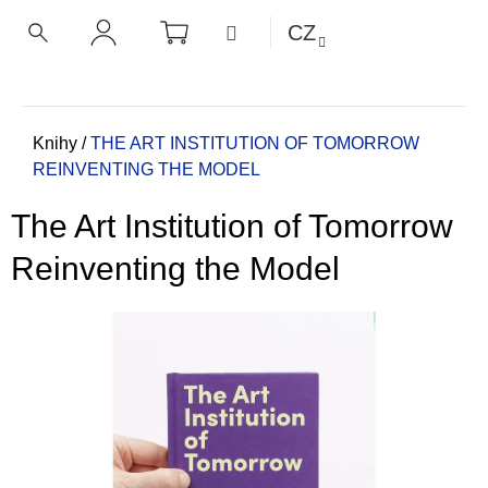
K
Přejít
NÁKUPNÍ
MENU
CZ
KOŠÍK
o
na
ZPĚT
ZPĚT
HLEDAT
PŘIHLÁŠENÍ
obsah
š
í
C
k
o
Domů
Knihy
/
THE ART INSTITUTION OF TOMORROW
REINVENTING THE MODEL
p
o
The Art Institution of Tomorrow
t
ř
Reinventing the Model
e
b
u
j
e
t
e
n