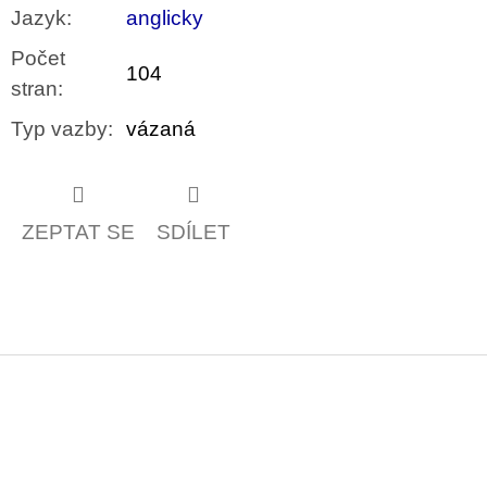
Jazyk
:
anglicky
Počet
104
stran
:
Typ vazby
:
vázaná
ZEPTAT SE
SDÍLET
Z
á
p